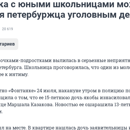
ка с юными школьницами м
ля петербуржца уголовным д
20 619
тариев
вочками-подростками вылилась в серьезные неприятн
етербурга. Школьница проговорилась, что один из мо
ее к интиму.
стно «Фонтанке» 24 июля, накануне утром в полицию 
щила о том, что ее 15-летнюю дочь якобы изнасилова
ице Маршала Казакова. Новостью ее ошарашила 13-лет
и.
л на месте. В квартире нашлась дочь заявительницы и