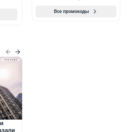
Все промокоды
 и
На водоёмах Ленобласти
азали
заработали новые базовые