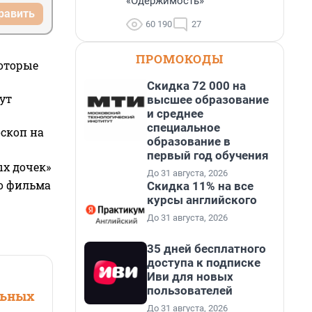
«Одержимость»
равить
60 190
27
ПРОМОКОДЫ
которые
Скидка 72 000 на
ут
высшее образование
и среднее
специальное
оскоп на
образование в
первый год обучения
ых дочек»
До 31 августа, 2026
го фильма
Скидка 11% на все
курсы английского
До 31 августа, 2026
35 дней бесплатного
доступа к подписке
Иви для новых
пользователей
льных
До 31 августа, 2026