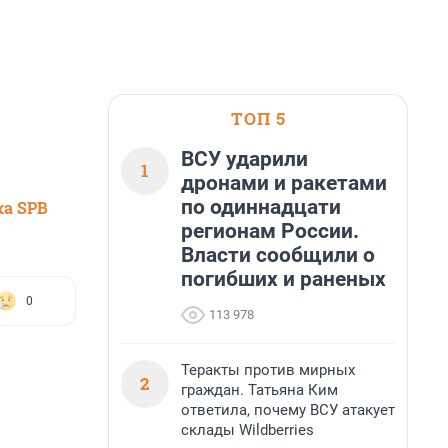
ТОП 5
ВСУ ударили
1
дронами и ракетами
по одиннадцати
ка SPB
регионам России.
Власти сообщили о
погибших и раненых
0
113 978
Теракты против мирных
2
граждан. Татьяна Ким
ответила, почему ВСУ атакует
склады Wildberries