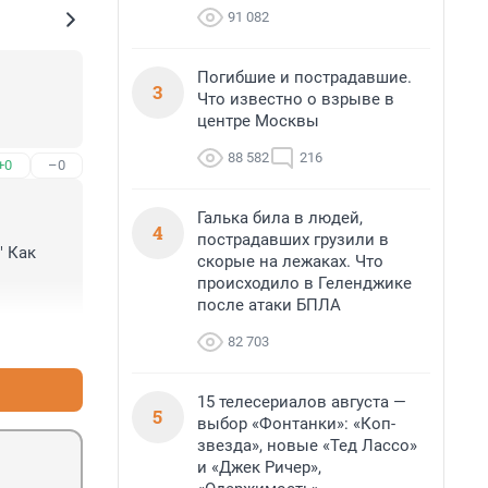
91 082
Погибшие и пострадавшие.
3
Что известно о взрыве в
центре Москвы
88 582
216
+0
–0
Галька била в людей,
4
пострадавших грузили в
 Как 
скорые на лежаках. Что
происходило в Геленджике
после атаки БПЛА
+0
–0
82 703
15 телесериалов августа —
5
выбор «Фонтанки»: «Коп-
звезда», новые «Тед Лассо»
и «Джек Ричер»,