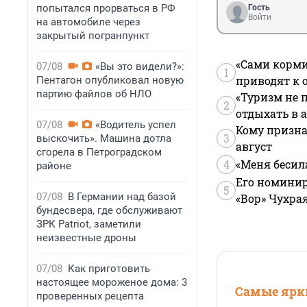
попытался прорваться в РФ
Гость
Войти
на автомобиле через
закрытый погранпункт
«Сами корми
07/08
«Вы это видели?»:
1
приводят к 
Пентагон опубликовал новую
партию файлов об НЛО
«Туризм не 
2
отдыхать в а
07/08
«Водитель успел
Кому призна
3
выскочить». Машина дотла
август
сгорела в Петроградском
4
«Меня бесил
районе
Его номинир
5
07/08
В Германии над базой
«Вор» Чухра
бундесвера, где обслуживают
ЗРК Patriot, заметили
неизвестные дроны
07/08
Как приготовить
настоящее мороженое дома: 3
Самые ярки
проверенных рецепта