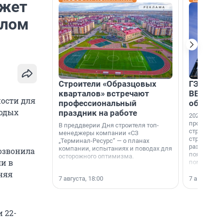
ожет
елом
Строители «Образцовых
ГЭС, м
кварталов» встречают
ВВП: в
ости для
профессиональный
об ист
лодых
праздник на работе
2026-й —
професси
В преддверии Дня строителя топ-
строителе
менеджеры компании «СЗ
строителя
„Терминал-Ресурс“ — о планах
раз. В ГК
компании, испытаниях и поводах для
позвонила
появился
осторожного оптимизма.
ли в
поменяла
няя
7 августа, 18:00
7 августа,
 22-