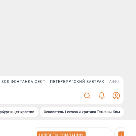
ЗСД ФОНТАНКА ФЕСТ
ПЕТЕРБУРГСКИЙ ЗАВТРАК
АФИША PLUS
рбург ищет креатив
Основатель Levrana и критика Татьяны Ким
Зач
НОВОСТИ КОМПАНИЙ
НОВОС