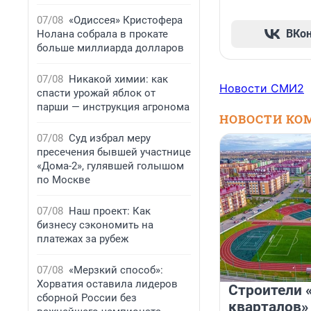
07/08
«Одиссея» Кристофера
ВКо
Нолана собрала в прокате
больше миллиарда долларов
07/08
Никакой химии: как
Новости СМИ2
спасти урожай яблок от
парши — инструкция агронома
НОВОСТИ КО
07/08
Суд избрал меру
пресечения бывшей участнице
«Дома-2», гулявшей голышом
по Москве
07/08
Наш проект: Как
бизнесу сэкономить на
платежах за рубеж
07/08
«Мерзкий способ»:
Хорватия оставила лидеров
Строители 
сборной России без
кварталов»