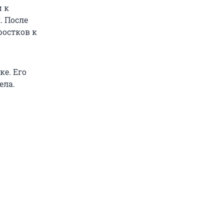
 к
. После
ростков к
ке. Его
ела.