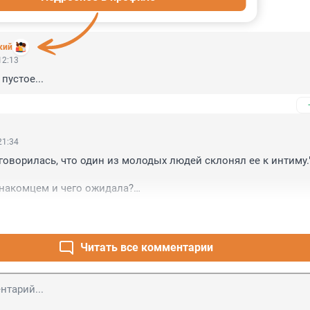
ИИ
16
кий
12:13
пустое...
21:34
оворилась, что один из молодых людей склонял ее к интиму."
накомцем и чего ожидала?

о система.
Читать все комментарии