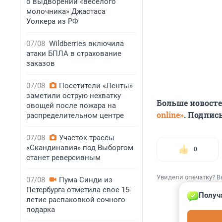
о выдворении «веселого
молочника» Джастаса
Уолкера из РФ
07/08
Wildberries включила
атаки БПЛА в страхование
заказов
07/08
Посетители «Ленты»
заметили острую нехватку
Больше новост
овощей после пожара на
online»
. Подпис
распределительном центре
07/08
Участок трассы
«Скандинавия» под Выборгом
0
станет реверсивным
Увидели опечатку? В
07/08
Пума Синди из
Петербурга отметила свое 15-
Получ
летие распаковкой сочного
подарка