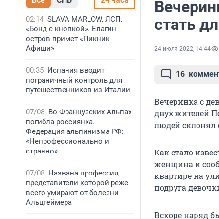
Все
СПБ
24 часа
Вечерин
02:14
SLAVA MARLOW, ЛСП,
стать д
«Бонд с кнопкой». Елагин
остров примет «Пикник
Афиши»
24 июля 2022, 14:44
00:35
Испания вводит
16
коммен
пограничный контроль для
путешественников из Италии
Вечеринка с де
07/08
Во Французских Альпах
двух жителей П
погибла россиянка.
людей склонял 
Федерация альпинизма РФ:
«Непрофессионально и
странно»
Как стало изве
женщина и сооб
07/08
Названа профессия,
квартире на ул
представители которой реже
подруга девочк
всего умирают от болезни
Альцгеймера
Вскоре наряд бы