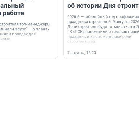
нальный
об истории Дня строит
а работе
2026-й — юбилейный год профессио
праздника строителей. 9 августа 2026
 строителя топ-менеджеры
День строителя будет отмечаться в 70
минал-Ресурс“ — о планах
ГК «ПСК» напомнили о том, как появ
иях и поводах для
праздник и как поменялась роль
мизма.
строительства.
7 августа, 16:20