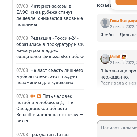
КОММЕНТАР
07/08
Интернет-заказы в
ЕАЭС из-за рубежа станут
дешевле: снижаются ввозные
Гоша Белградс
пошлины
25 июля 2022, 
Якобы... Дальше 
07/08
Редакция «России-24»
обратилась в прокуратуру и СК
из-за угроз в адрес
создателей фильма «Колобок»
Maik5
24 июля 2022, 
07/08
Не даст съесть лишнего
"Школьница прог
и уберет отеки: этот продукт
неожиданно.

незаменим для худеющих
Распивала с нез
Похоже у неё эт
07/08
Пять человек
погибли в лобовом ДТП в
Свердловской области.
Renault вылетел на встречку —
видео
07/08
Гражданин Литвы