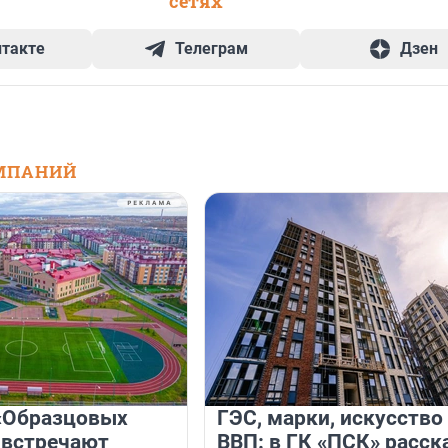
сетях
нтакте
Телеграм
Дзен
МПАНИЙ
«Образцовых
ГЭС, марки, искусство
 встречают
ВВП: в ГК «ПСК» расск