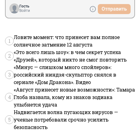
Гость
Отправить
Войти
Ловите момент: что принесет вам полное
1
солнечное затмение 12 августа
«Это всего лишь шоу»: в чем секрет успеха
2
«Друзей», который никто не смог повторить
«Минус — слишком много спойлеров»:
3
российский ниндзя-скульптор снялся в
сериале «Дом Дракона». Видео
«Август принесет новые возможности»: Тамара
4
Глоба назвала, кому из знаков зодиака
улыбнется удача
Надвигается волна пугающих вирусов —
5
ученые потребовали срочно усилить
безопасность