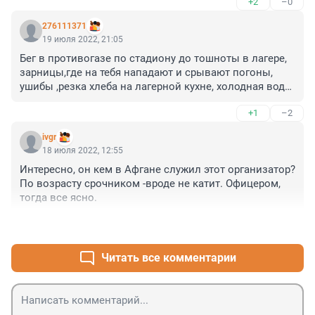
+2
–0
276111371
19 июля 2022, 21:05
Бег в противогазе по стадиону до тошноты в лагере, 
зарницы,где на тебя нападают и срывают погоны, 
ушибы ,резка хлеба на лагерной кухне, холодная вода, 
про туалет я вообще молчу, вот такое было наше 
+1
–2
детство в лагерях , вспоминаю тепло об этом времени 
,весело было )))
ivgr
18 июля 2022, 12:55
Интересно, он кем в Афгане служил этот организатор? 
По возрасту срочником -вроде не катит. Офицером, 
тогда все ясно.
+0
–0
Читать все комментарии