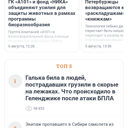
ГК «А101» и фонд «НИКА»
Петербуржцы
объединяют усилия для
возвращаются к
защиты животных в рамках
«раскладушкам» 
программы
«книжкам»
биоразнообразия
Технология гибких дисп
перестает быть нишевы
Группа компаний «А101» и
переходит в разряд вос
Благотворительный фонд помощи
повседневных решений
бездомным животным «НИКА»
заключили соглашение о
6 августа, 12:26
5 августа, 13:56
стратегическом сотрудничестве.
ТОП 5
Галька била в людей,
1
пострадавших грузили в скорые
на лежаках. Что происходило в
Геленджике после атаки БПЛА
98 833
Экипаж пропавшего в Сибири самолета из