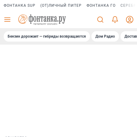
ФОНТАНКА SUP
(ОТ)ЛИЧНЫЙ ПИТЕР
ФОНТАНКА ГО
СЕРЕБР
Бензин дорожает — гибриды возвращаются
Дом Радио
Достав