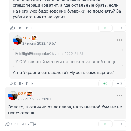
спецоперации хватит, а где остальные брать, если 
на него уже бидоновские бумажки не поменять? За 
рубли его никто не купит.
+0
–0
ОТВЕТИТЬ
Z O V
27 июня 2022, 19:57
MidNightWoodpecker
26 июня 2022, 21:23
Z O V, так этой мелочи на несколько дней спецоперации хватит, а где остальные брать, если на него уже бидоновские бумажки не поменять? За рубли его никто не купит.
А на Украине есть золото? Ну хоть самоварное?
+0
–0
ОТВЕТИТЬ
Z O V
26 июня 2022, 20:01
Золото, в отличии от доллара, на туалетной бумаге не 
напечатаешь.
+0
–0
ОТВЕТИТЬ
4