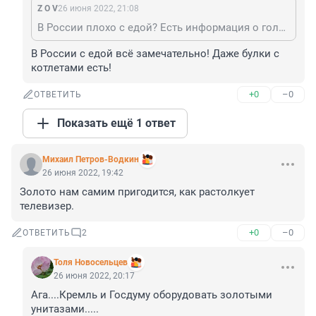
Z O V
26 июня 2022, 21:08
В России плохо с едой? Есть информация о голоде или отсутствии энергии? А поменять золото на ни чем не обеспеченные фантики глупо. Вы не находите?
В России с едой всё замечательно! Даже булки с 
котлетами есть!
+0
–0
ОТВЕТИТЬ
Показать ещё 1 ответ
Михаил Петров-Водкин
26 июня 2022, 19:42
Золото нам самим пригодится, как растолкует 
телевизер.
+0
–0
ОТВЕТИТЬ
2
Толя Новосельцев
26 июня 2022, 20:17
Ага....Кремль и Госдуму оборудовать золотыми 
унитазами.....