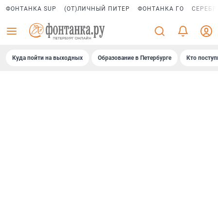
ФОНТАНКА SUP
(ОТ)ЛИЧНЫЙ ПИТЕР
ФОНТАНКА ГО
СЕРЕБР
Куда пойти на выходных
Образование в Петербурге
Кто поступ