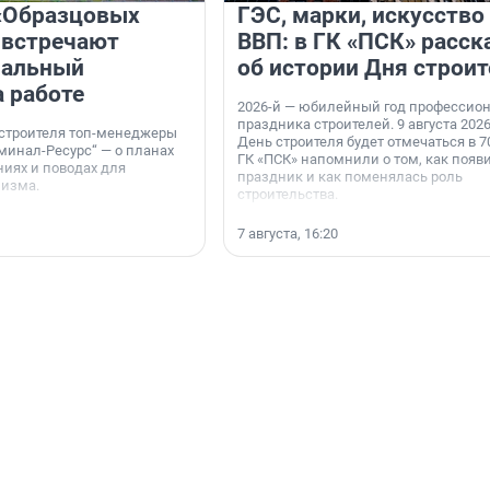
«Образцовых
ГЭС, марки, искусство
 встречают
ВВП: в ГК «ПСК» расск
нальный
об истории Дня строит
а работе
2026-й — юбилейный год профессио
праздника строителей. 9 августа 2026
 строителя топ-менеджеры
День строителя будет отмечаться в 70
минал-Ресурс“ — о планах
ГК «ПСК» напомнили о том, как появ
иях и поводах для
праздник и как поменялась роль
мизма.
строительства.
7 августа, 16:20