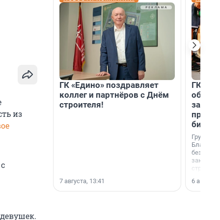
ГК «Едино» поздравляет
ГК «А1
коллег и партнёров с Днём
объеди
е
строителя!
защит
ть из
прогр
биора
вое
Группа к
Благотв
бездомн
заключил
 с
стратеги
7 августа, 13:41
6 августа,
 девушек.