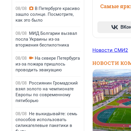
Самые ярки
08/08
В Петербурге красиво
зашло солнце. Посмотрите,
как это было
ВКо
08/08
МИД Болгарии вызвал
посла Украины из-за
вторжения беспилотника
Новости СМИ2
08/08
На севере Петербурга
НОВОСТИ КО
из-за пожара пришлось
проводить эвакуацию
08/08
Россиянин Громадский
взял золото на чемпионате
Европы по современному
пятиборью
08/08
Не выкидывайте: семь
способов использовать
силикагелевые пакетики в