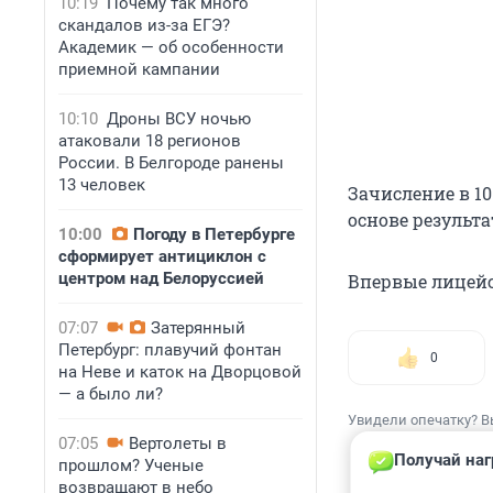
10:19
Почему так много
скандалов из-за ЕГЭ?
Академик — об особенности
приемной кампании
10:10
Дроны ВСУ ночью
атаковали 18 регионов
России. В Белгороде ранены
13 человек
Зачисление в 10
основе результа
10:00
Погоду в Петербурге
сформирует антициклон с
центром над Белоруссией
Впервые лицей
07:07
Затерянный
Петербург: плавучий фонтан
0
на Неве и каток на Дворцовой
— а было ли?
Увидели опечатку? В
07:05
Вертолеты в
Получай наг
прошлом? Ученые
возвращают в небо