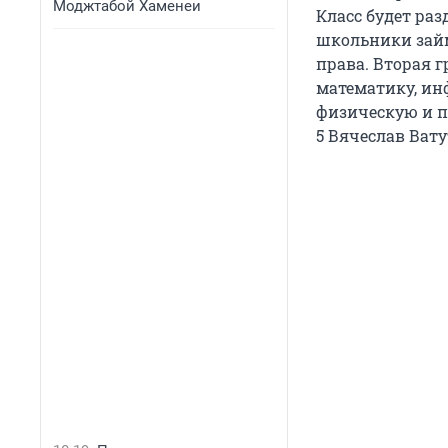
Моджтабой Хаменеи
Класс будет ра
школьники займ
права. Вторая 
математику, ин
физическую и п
5 Вячеслав Вату