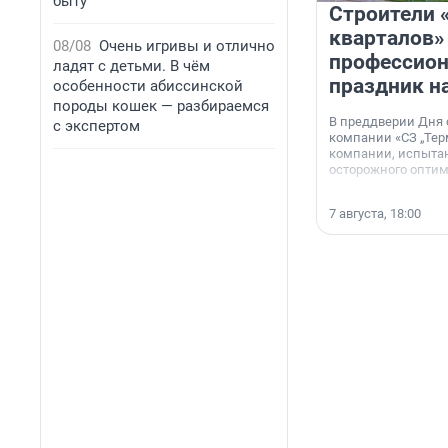
быту
Строители 
кварталов»
08/08
Очень игривы и отлично
профессио
ладят с детьми. В чём
праздник н
особенности абиссинской
породы кошек — разбираемся
В преддверии Дня
с экспертом
компании «СЗ „Тер
компании, испытан
осторожного опти
7 августа, 18:00