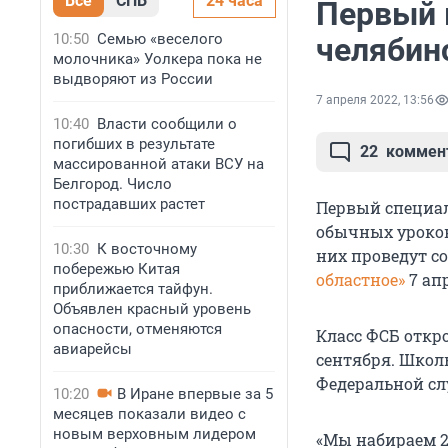
Все
СПБ
24 часа
Первый 
10:50
Семью «веселого
челябин
молочника» Уолкера пока не
выдворяют из России
7 апреля 2022, 13:56
10:40
Власти сообщили о
погибших в результате
22
коммен
массированной атаки ВСУ на
Белгород. Число
пострадавших растет
Первый специал
обычных уроков
10:30
К восточному
них проведут с
побережью Китая
областное»
7 ап
приближается тайфун.
Объявлен красный уровень
опасности, отменяются
Класс ФСБ откр
авиарейсы
сентября. Школ
Федеральной сл
10:20
В Иране впервые за 5
месяцев показали видео с
новым верховным лидером
«Мы набираем 2