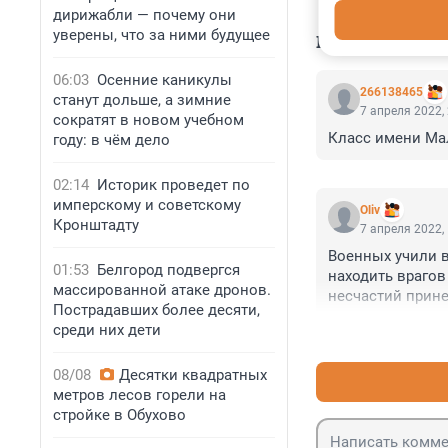
дирижабли — почему они
уверены, что за ними будущее
КОММЕНТАР
06:03
Осенние каникулы
266138465
станут дольше, а зимние
7 апреля 2022,
сократят в новом учебном
Класс имени Ма
году: в чём дело
02:14
Историк проведет по
имперскому и советскому
Oliv
Кронштадту
7 апреля 2022,
Военных учили в
01:53
Белгород подвергся
находить врагов
массированной атаке дронов.
несчастий прине
Пострадавших более десяти,
Когда тысячи, д
среди них дети
врагов общества
08/08
Десятки квадратных
метров лесов горели на
стройке в Обухово