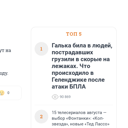
ТОП 5
Галька била в людей,
1
ут на
пострадавших
грузили в скорые на
лежаках. Что
происходило в
оду.
Геленджике после
атаки БПЛА
0
90 869
15 телесериалов августа —
2
выбор «Фонтанки»: «Коп-
звезда», новые «Тед Лассо»