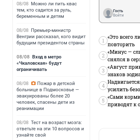
08/08
Можно ли пить квас
тем, кто садится за руль,
Гость
Войти
беременным и детям
08/08
Премьер-министр
«Это всего л
Венгрии рассказал, кого видит
1
будущим президентом страны
повторить
«Минус — сл
2
08/08
Вход в метро
снялся в се
«Чкаловская» будут
«Август при
ограничивать
3
знаков зоди
Надвигается
08/08
Пожар в детской
4
усилить без
больнице в Подмосковье —
эвакуированы более 20
«Сами корми
5
человек, спасены дети из
приводят к 
реанимации
08/08
Тест на возраст мозга:
ответьте на эти 10 вопросов и
узнайте свой