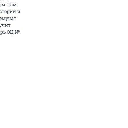
ом. Там
стории и
 изучат
лучит
арь ОЦ №