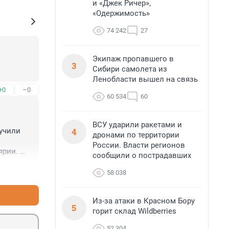
и «Джек Ричер»,
«Одержимость»
74 242
27
Экипаж пропавшего в
3
Сибири самолета из
Ленобласти вышел на связь
+0
–0
60 534
60
ВСУ ударили ракетами и
4
учили 
дронами по территории
России. Власти регионов
рии. 
сообщили о пострадавших
егории 
+0
–0
арством.
58 038
Из-за атаки в Красном Бору
5
горит склад Wildberries
52 304