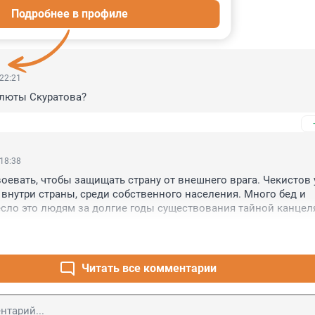
Подробнее в профиле
ИИ
22
 22:21
люты Скуратова?
 18:38
оевать, чтобы защищать страну от внешнего врага. Чекистов 
 внутри страны, среди собственного населения. Много бед и 
сло это людям за долгие годы существования тайной канцеля
есятки тысяч собственных граждан начинают причислять к кат
, это говорит только о глубоком кризисе в управлении госуд
Читать все комментарии