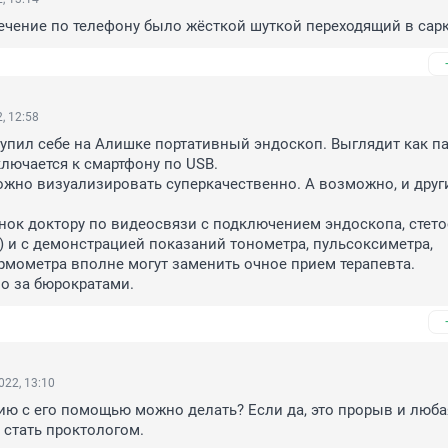
лечение по телефону было жёсткой шуткой переходящий в сарказ
, 12:58
купил себе на Алишке портативный эндоскоп. Выглядит как па
лючается к смартфону по USB.

ожно визуализировать суперкачественно. А возможно, и други
онок доктору по видеосвязи с подключением эндоскопа, стето
ь) и с демонстрацией показаний тонометра, пульсоксиметра, 
рмометра вполне могут заменить очное прием терапевта.

ло за бюрократами.
022, 13:10
ю с его помощью можно делать? Если да, это прорыв и любая
 стать проктологом.