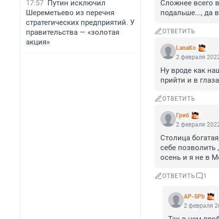
17:57
Путин исключил
Сложнее всего в 
Шереметьево из перечня
подальше..., да
стратегических предприятий. У
правительства — «золотая
ОТВЕТИТЬ
акция»
LanaKo
2 февраля 2022
Ну вроде как на
прийти и в глаз
ОТВЕТИТЬ
Гриб
2 февраля 2022
Столица богатая
себе позволить 
осень и я не в 
ОТВЕТИТЬ
1
AP-SPb
2 февраля 2