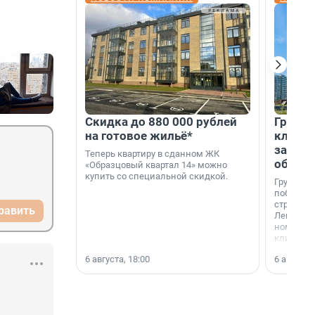
Скидка до 880 000 рублей
Группа
на готовое жильё*
клиен
застро
Теперь квартиру в сданном ЖК
област
«Образцовый квартал 14» можно
купить со специальной скидкой.
Группа А
победите
строител
равить
Ленингра
номинац
клиенто
застройщ
6 августа, 18:00
6 августа,
области»