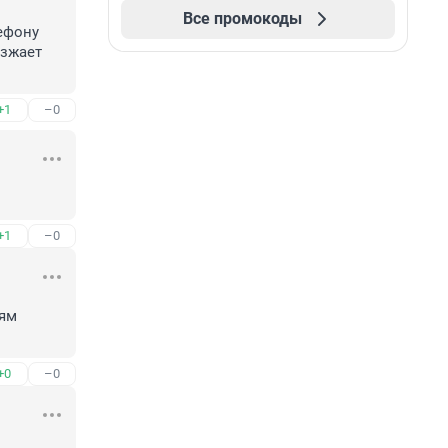
Все промокоды
фону 
зжает 
+1
–0
+1
–0
ям 
+0
–0