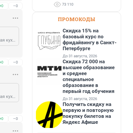
73 110
+0
–0
ПРОМОКОДЫ
Скидка 15% на
базовый курс по
А колоноскопию с его помощью можно делать? Если да, это прорыв и любая кухарка может стать проктологом.
фридайвингу в Санкт-
Петербурге
До 31 августа, 2026
Скидка 72 000 на
+0
–0
высшее образование
и среднее
специальное
образование в
первый год обучения
А колоноскопию с его помощью можно делать? Если да, это прорыв и любая кухарка может стать проктологом.
До 31 августа, 2026
Получить скидку на
первую и повторную
покупку билетов на
+0
–0
Яндекс Афише