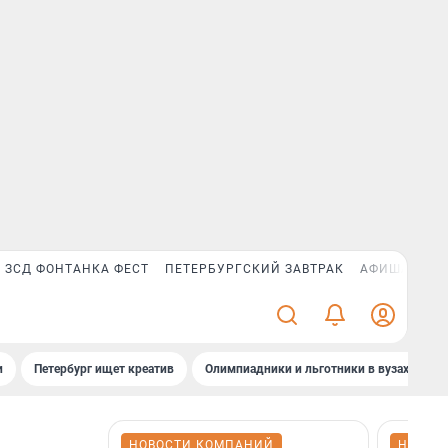
ЗСД ФОНТАНКА ФЕСТ
ПЕТЕРБУРГСКИЙ ЗАВТРАК
АФИША PLUS
и
Петербург ищет креатив
Олимпиадники и льготники в вузах СПб
НОВОСТИ КОМПАНИЙ
НОВОС