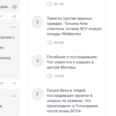
82 705
м... :)))
+1
–0
Теракты против мирных
3
граждан. Татьяна Ким
ответила, почему ВСУ атакует
склады Wildberries
лочка с 
80 943
е 
Погибшие и пострадавшие.
скопа 
4
Что известно о взрыве в
центре Москвы
79 855
+0
–0
Галька била в людей,
5
пострадавших грузили в
скорые на лежаках. Что
происходило в Геленджике
 
после атаки БПЛА