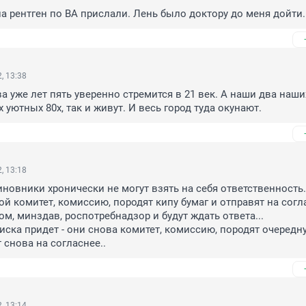
а рентген по ВА прислали. Лень было доктору до меня дойти.
, 13:38
 уже лет пять уверенно стремится в 21 век. А наши два наших
 уютных 80х, так и живут. И весь город туда окунают.
, 13:18
иновники хронически не могут взять на себя ответственность..
й комитет, комиссию, породят кипу бумаг и отправят на соглас
м, минздав, роспотребнадзор и будут ждать ответа...

иска придет - они снова комитет, комиссию, породят очередну
 снова на согласнее..
, 13:14