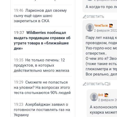
А когда-то про 
19:46
Ларионов дал своему
сыну ещё один шанс
ОТВЕТИТЬ
закрепиться в СКА
ЧижПыж
2 февраля 2022
19:37
Wildberries пообещал
Пару лет назад 
выдать продавцам справки об
проводком, подк
утрате товара в «ближайшие
Ухо-горло-нос м
дни»
отверстия..

О чем это я? Зв
19:35
Не только печень: 12
(тоже такие ест
продуктов, в которых
глюкометра и те
действительно много железа
Все реально, де
19:29
Сможете не попасться
ОТВЕТИТЬ
3
на уловки? На вопросах этого
теста спотыкаются 90% людей
Brit
2 февраля 2
19:23
Азербайджан заявил о
А колоноскопи
готовности поставлять газ на
кухарка может
Украину