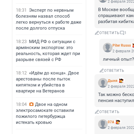
2 февраля 2022
В Москве вообще
18:31
Эксперт по нервным
спрашивают како
болезням назвал способ
разбитая кибитк
легко вернуться к работе даже
после долгого отпуска
ОТВЕТИТЬ
1
18:23
МИД РФ о ситуации с
Piter Russo
армянским экспортом: это
2 февраля 2
реальность, которая ждет при
личный опыт?
разрыве связей с РФ
ОТВЕТИТЬ
18:12
«Идём до конца». Двое
арестованы после пыток
Дыня
кипятком и убийства в
2 февраля 2022
квартире на Ветеранов
Так можно беско
пенсия наступил
18:04
Двое на одном
электросамокате оставили
ОТВЕТИТЬ
пожилого петербуржца
истекать кровью
07A
2 февраля 2022