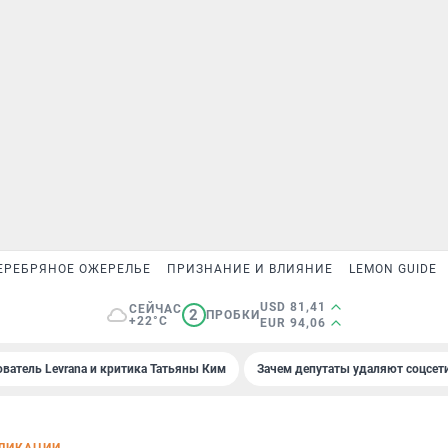
ЕРЕБРЯНОЕ ОЖЕРЕЛЬЕ
ПРИЗНАНИЕ И ВЛИЯНИЕ
LEMON GUIDE
USD 81,41
СЕЙЧАС
2
ПРОБКИ
+22°C
EUR 94,06
ователь Levrana и критика Татьяны Ким
Зачем депутаты удаляют соцсет