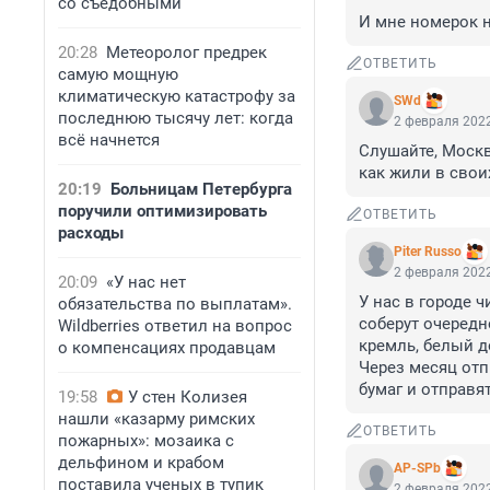
со съедобными
И мне номерок н
20:28
Метеоролог предрек
ОТВЕТИТЬ
самую мощную
климатическую катастрофу за
SWd
последнюю тысячу лет: когда
2 февраля 2022
всё начнется
Слушайте, Москва
как жили в своих
20:19
Больницам Петербурга
поручили оптимизировать
ОТВЕТИТЬ
расходы
Piter Russo
2 февраля 2022
20:09
«У нас нет
У нас в городе ч
обязательства по выплатам».
соберут очередно
Wildberries ответил на вопрос
кремль, белый до
о компенсациях продавцам
Через месяц отп
бумаг и отправят
19:58
У стен Колизея
нашли «казарму римских
ОТВЕТИТЬ
пожарных»: мозаика с
дельфином и крабом
AP-SPb
поставила ученых в тупик
2 февраля 2022