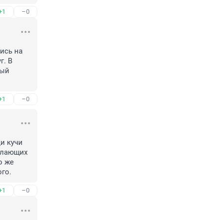
+1
–0
сь на 
. В 
ый 
+1
–0
 кучи 
лающих 
 же 
го.
+1
–0