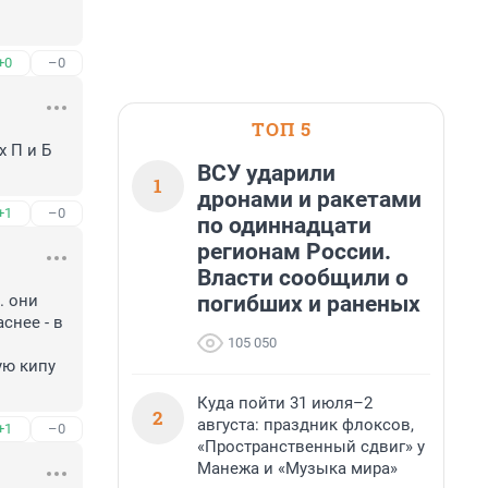
+0
–0
ТОП 5
 П и Б 
ВСУ ударили
1
дронами и ракетами
+1
–0
по одиннадцати
регионам России.
Власти сообщили о
погибших и раненых
 они 
нее - в 
105 050
ю кипу 
Куда пойти 31 июля–2
2
августа: праздник флоксов,
+1
–0
«Пространственный сдвиг» у
Манежа и «Музыка мира»