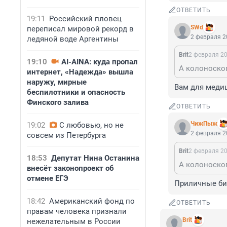
ОТВЕТИТЬ
19:11
Российский пловец
SWd
переписал мировой рекорд в
2 февраля 2
ледяной воде Аргентины
Brit
2 февраля 20
19:10
AI-AINA: куда пропал
интернет, «Надежда» вышла
наружу, мирные
Вам для медиц
беспилотники и опасность
Финского залива
ОТВЕТИТЬ
ЧижПыж
19:02
С любовью, но не
2 февраля 2
совсем из Петербурга
Brit
2 февраля 20
18:53
Депутат Нина Останина
внесёт законопроект об
отмене ЕГЭ
Приличные би
18:42
Американский фонд по
ОТВЕТИТЬ
правам человека признали
Brit
нежелательным в России