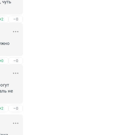
чуть 
+2
–0
ужно 
+0
–0
гут 
ль не 
+2
–0