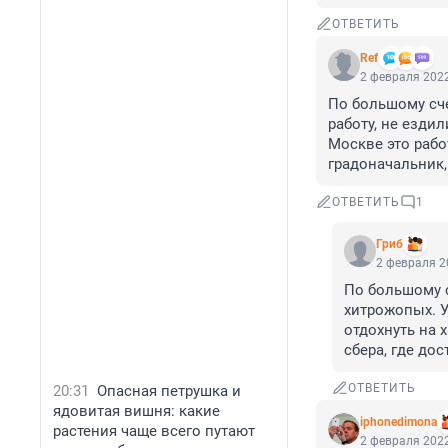
ОТВЕТИТЬ
Ref
2 февраля 2022
По большому сче
работу, не ездил
Москве это рабо
градоначальник, 
ОТВЕТИТЬ
1
Гриб
2 февраля 2
По большому с
хитрожопых. У
отдохнуть на 
сбера, где до
ОТВЕТИТЬ
20:31
Опасная петрушка и
ядовитая вишня: какие
iphonedimona
растения чаще всего путают
2 февраля 2022