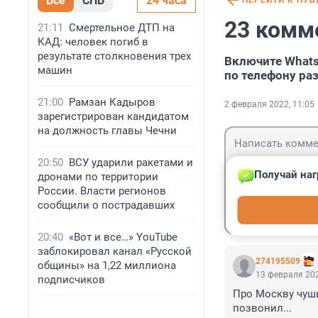
Все
СПБ
24 часа
ПЕРЕЙТИ К ПУ
23 комм
21:11
Смертельное ДТП на
КАД: человек погиб в
результате столкновения трех
Включите Whats
машин
по телефону ра
21:00
Рамзан Кадыров
2 февраля 2022, 11:05
зарегистрирован кандидатом
на должность главы Чечни
20:50
ВСУ ударили ракетами и
Получай наг
дронами по территории
России. Власти регионов
Гость
сообщили о пострадавших
Войти
20:40
«Вот и все…» YouTube
заблокировал канал «Русской
274195509
общины» на 1,22 миллиона
13 февраля 202
подписчиков
Про Москву чушь 
позвонил...