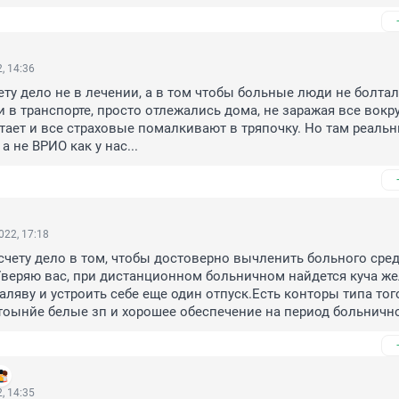
, 14:36
ту дело не в лечении, а в том чтобы больные люди не болтали
и в транспорте, просто отлежались дома, не заражая все вокруг
тает и все страховые помалкивают в тряпочку. Но там реальн
а не ВРИО как у нас...
022, 17:18
чету дело в том, чтобы достоверно вычленить больного среди
веряю вас, при дистанционном больничном найдется куча же
халяву и устроить себе еще один отпуск.Есть конторы типа того
стоынйе белые зп и хорошее обеспечение на период больнично
, 14:35