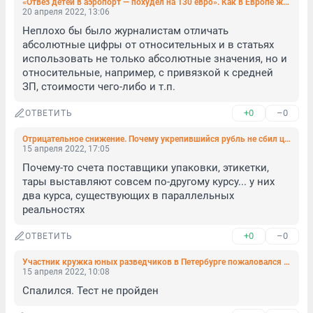
«Отвез детей в аэропорт — похудел на 130 евро». Как в Европе живут с нынешними ценами на бензин
20 апреля 2022, 13:06
Неплохо бы было журналистам отличать 
абсолютные цифры от относительных и в статьях 
использовать не только абсолютные значения, но и 
относительные, например, с привязкой к средней 
ЗП, стоимости чего-либо и т.п.
+0
–0
ОТВЕТИТЬ
Отрицательное снижение. Почему укрепившийся рубль не сбил цены на полках магазинов
15 апреля 2022, 17:05
Почему-то счета поставщики упаковки, этикетки, 
тары выставляют совсем по-другому курсу... у них 
два курса, существующих в параллельных 
реальностях
+0
–0
ОТВЕТИТЬ
Участник кружка юных разведчиков в Петербурге пожаловался психологу на многолетние домогательства со стороны взрослого наставника
15 апреля 2022, 10:08
Спалился. Тест не пройден