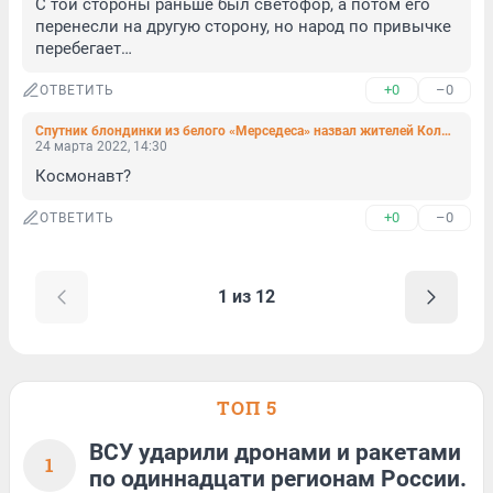
С той стороны раньше был светофор, а потом его 
перенесли на другую сторону, но народ по привычке 
перебегает…
+0
–0
ОТВЕТИТЬ
Спутник блондинки из белого «Мерседеса» назвал жителей Коломяг нищебродами и уехал кайфовать
24 марта 2022, 14:30
Космонавт?
+0
–0
ОТВЕТИТЬ
1 из 12
ТОП 5
ВСУ ударили дронами и ракетами
1
по одиннадцати регионам России.