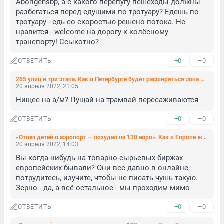
Aborigensbp, а с какого перепугу пешеходы должны 
разбегаться перед едущими по тротуару? Едешь по 
тротуару - едь со скоростью решено потока. Не 
нравится - welcome на дорогу к колёсному 
транспорту! Ссыкотно?
+0
–0
ОТВЕТИТЬ
265 улиц и три этапа. Как в Петербурге будет расширяться зона платной парковки
20 апреля 2022, 21:05
Нищее на а/м? Пущай на трамвай пересаживаются
+0
–0
ОТВЕТИТЬ
«Отвез детей в аэропорт — похудел на 130 евро». Как в Европе живут с нынешними ценами на бензин
20 апреля 2022, 14:03
Вы когда-нибудь на товарно-сырьевых биржах 
европейских бывали? Они все давно в онлайне, 
потрудитесь, изучите, чтобы не писать чушь такую. 
Зерно - да, а всё остальное - мы проходим мимо
+0
–0
ОТВЕТИТЬ