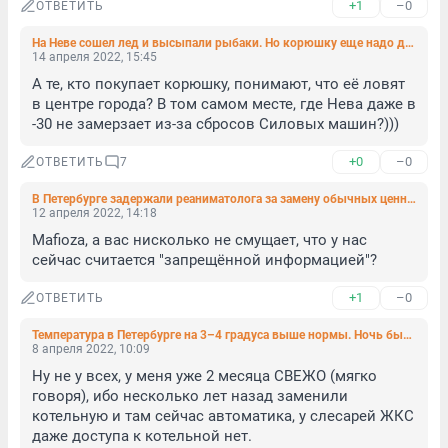
+1
–0
ОТВЕТИТЬ
На Неве сошел лед и высыпали рыбаки. Но корюшку еще надо дождаться
14 апреля 2022, 15:45
А те, кто покупает корюшку, понимают, что её ловят 
в центре города? В том самом месте, где Нева даже в 
-30 не замерзает из-за сбросов Силовых машин?)))
+0
–0
ОТВЕТИТЬ
7
В Петербурге задержали реаниматолога за замену обычных ценников на пацифистские
12 апреля 2022, 14:18
Mafioza, а вас нисколько не смущает, что у нас 
сейчас считается "запрещённой информацией"?
+1
–0
ОТВЕТИТЬ
Температура в Петербурге на 3–4 градуса выше нормы. Ночь была самой тёплой за 5 месяцев
8 апреля 2022, 10:09
Ну не у всех, у меня уже 2 месяца СВЕЖО (мягко 
говоря), ибо несколько лет назад заменили 
котельную и там сейчас автоматика, у слесарей ЖКС 
даже доступа к котельной нет.