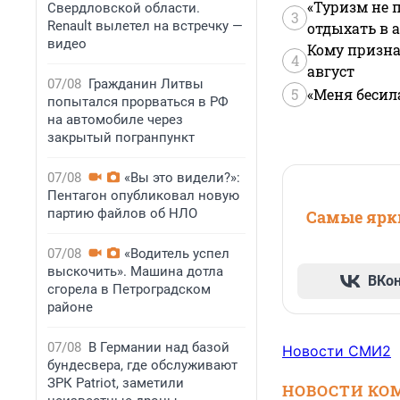
«Туризм не 
Свердловской области.
3
Renault вылетел на встречку —
отдыхать в а
видео
Кому призна
4
август
07/08
Гражданин Литвы
5
«Меня бесил
попытался прорваться в РФ
на автомобиле через
закрытый погранпункт
07/08
«Вы это видели?»:
Пентагон опубликовал новую
партию файлов об НЛО
Самые ярки
07/08
«Водитель успел
выскочить». Машина дотла
ВКо
сгорела в Петроградском
районе
07/08
В Германии над базой
Новости СМИ2
бундесвера, где обслуживают
ЗРК Patriot, заметили
НОВОСТИ КО