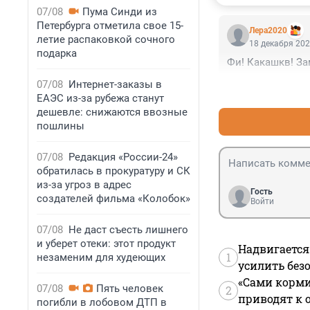
07/08
Пума Синди из
Петербурга отметила свое 15-
Лера2020
летие распаковкой сочного
18 декабря 202
подарка
Фи! Какашкв! З
07/08
Интернет-заказы в
ЕАЭС из-за рубежа станут
дешевле: снижаются ввозные
пошлины
07/08
Редакция «России-24»
обратилась в прокуратуру и СК
из-за угроз в адрес
Гость
создателей фильма «Колобок»
Войти
07/08
Не даст съесть лишнего
и уберет отеки: этот продукт
Надвигается
1
незаменим для худеющих
усилить без
«Сами корми
07/08
Пять человек
2
приводят к 
погибли в лобовом ДТП в