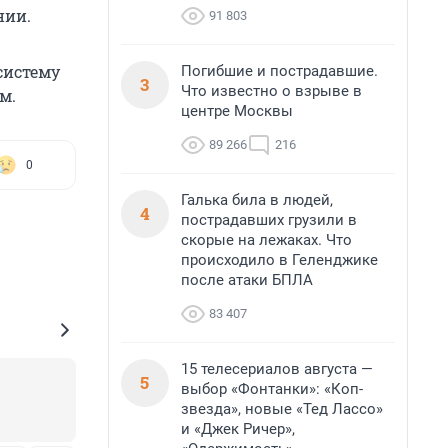
нии.
91 803
систему
Погибшие и пострадавшие.
3
Что известно о взрыве в
м.
центре Москвы
89 266
216
0
Галька била в людей,
4
пострадавших грузили в
скорые на лежаках. Что
происходило в Геленджике
после атаки БПЛА
83 407
15 телесериалов августа —
5
выбор «Фонтанки»: «Коп-
звезда», новые «Тед Лассо»
и «Джек Ричер»,