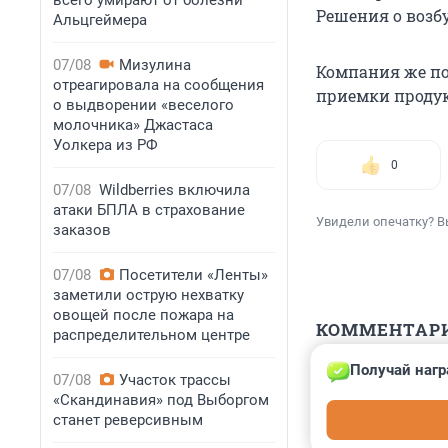
всего умирают от болезни
Решения о возб
Альцгеймера
07/08
Мизулина
Компания же по
отреагировала на сообщения
приемки продук
о выдворении «веселого
молочника» Джастаса
Уолкера из РФ
0
07/08
Wildberries включила
атаки БПЛА в страхование
Увидели опечатку? В
заказов
07/08
Посетители «Ленты»
заметили острую нехватку
овощей после пожара на
КОММЕНТАР
распределительном центре
Получай нагр
Гость
07/08
Участок трассы
20 января 2025
«Скандинавия» под Выборгом
станет реверсивным
в лента гнилая 