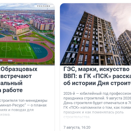
«Образцовых
ГЭС, марки, искусство
 встречают
ВВП: в ГК «ПСК» расск
нальный
об истории Дня строит
а работе
2026-й — юбилейный год профессио
праздника строителей. 9 августа 2026
 строителя топ-менеджеры
День строителя будет отмечаться в 70
минал-Ресурс“ — о планах
ГК «ПСК» напомнили о том, как появ
иях и поводах для
праздник и как поменялась роль
мизма.
строительства.
7 августа, 16:20