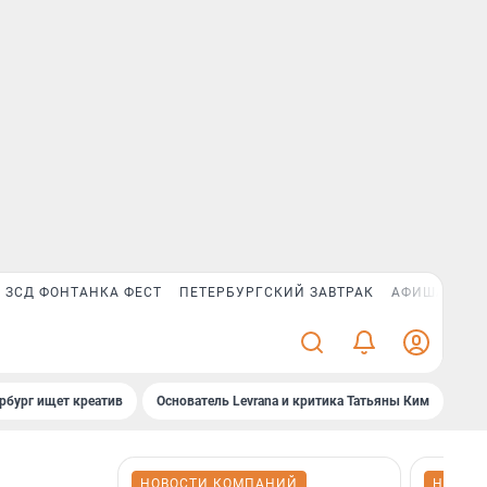
ЗСД ФОНТАНКА ФЕСТ
ПЕТЕРБУРГСКИЙ ЗАВТРАК
АФИША PLUS
рбург ищет креатив
Основатель Levrana и критика Татьяны Ким
Зач
НОВОСТИ КОМПАНИЙ
НОВОС