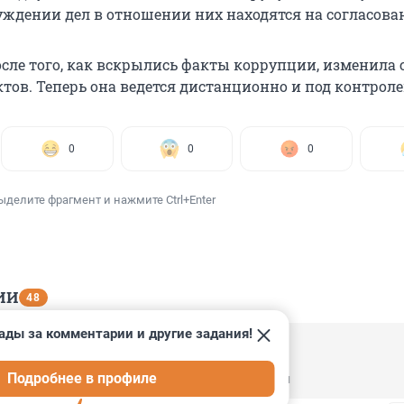
уждении дел в отношении них находятся на согласова
сле того, как вскрылись факты коррупции, изменила 
тов. Теперь она ведется дистанционно и под контроле
0
0
0
ыделите фрагмент и нажмите Ctrl+Enter
ИИ
48
ады за комментарии и другие задания!
, 20:25
Подробнее в профиле
картошка по 100 рублей, морковь тоже гнилая