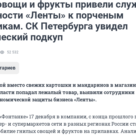
овощи и фрукты привели слу
ности «Ленты» к порченым
икам. СК Петербурга увидел
еский подкуп
52 532
тариев
рой вместо свежих картошки и мандаринов в магази
бласти попадал лежалый товар, выявили сотрудники
номической защиты бизнеса «Ленты».
«Фонтанке» 17 декабря в компании, с конца прошлого 
р- и супермаркетов сети в разных регионах России с
обилие гнилых овощей и фруктов на прилавках. Анали