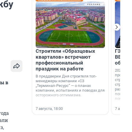
жбу
Строители «Образцовых
ГЭС, м
кварталов» встречают
ВВП: в
профессиональный
об ист
праздник на работе
2026-й —
професси
В преддверии Дня строителя топ-
строителе
менеджеры компании «СЗ
ны в
строителя
„Терминал-Ресурс“ — о планах
раз. В ГК
компании, испытаниях и поводах для
появился
осторожного оптимизма.
поменяла
7 августа, 18:00
7 августа,
года
тали
з,