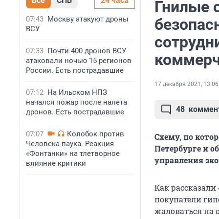
Все
СПБ
24 часа
Гнилые 
07:43
Москву атакуют дроны
безопас
ВСУ
сотрудн
07:33
Почти 400 дронов ВСУ
коммерч
атаковали ночью 15 регионов
России. Есть пострадавшие
17 декабря 2021, 13:06
07:12
На Ильском НПЗ
начался пожар после налета
48
коммен
дронов. Есть пострадавшие
07:07
Колобок против
Схему, по кото
Человека-паука. Реакция
Петербурге и о
«Фонтанки» на тлетворное
управления эко
влияние критики
Как рассказали 
покупатели гипе
жаловаться на 