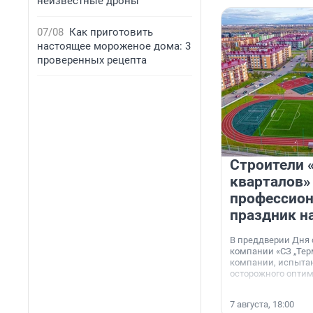
неизвестные дроны
07/08
Как приготовить
настоящее мороженое дома: 3
проверенных рецепта
Строители 
кварталов»
профессио
праздник н
В преддверии Дня
компании «СЗ „Тер
компании, испытан
осторожного опти
7 августа, 18:00