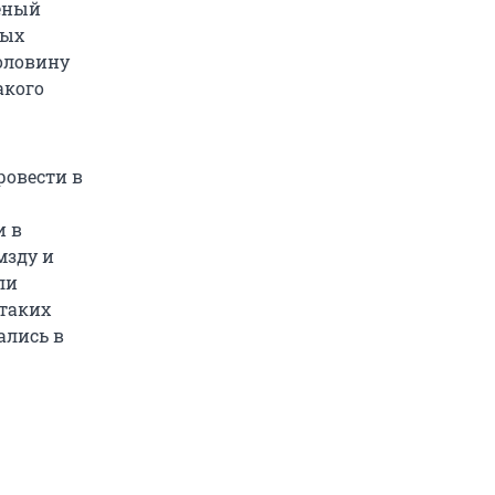
ченый
ных
половину
акого
ровести в
и в
мзду и
ли
 таких
ались в