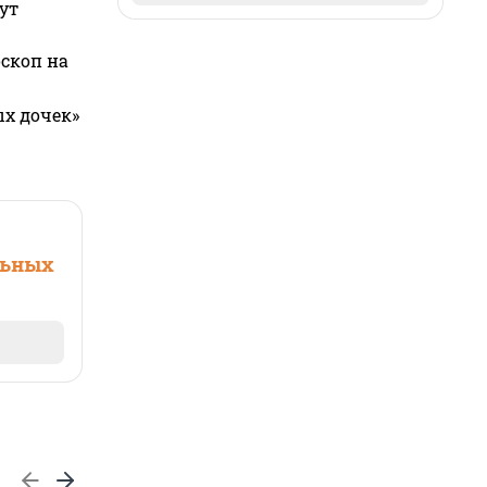
ут
оскоп на
ых дочек»
льных