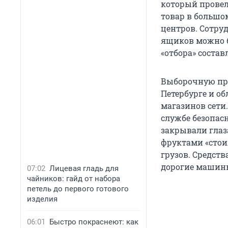
который провел
товар в большо
центров. Сотру
ящиков можно б
«отбора» состав
Выборочную про
Петербурге и об
магазинов сети
службе безопас
закрывали глаз
фруктами «стои
грузов. Средств
дорогие машины
07:02
Лицевая гладь для
чайников: гайд от набора
петель до первого готового
изделия
06:01
Быстро покраснеют: как