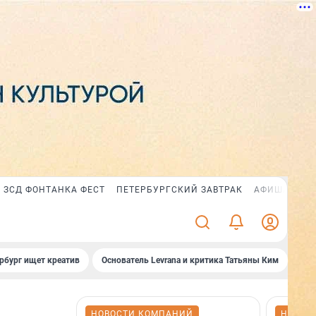
ЗСД ФОНТАНКА ФЕСТ
ПЕТЕРБУРГСКИЙ ЗАВТРАК
АФИША PLUS
рбург ищет креатив
Основатель Levrana и критика Татьяны Ким
Зач
НОВОСТИ КОМПАНИЙ
НОВОС