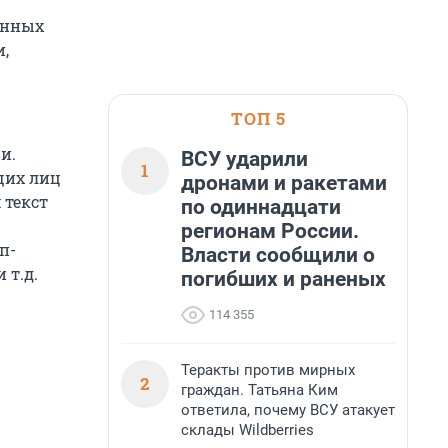
енных
,
ТОП 5
и.
ВСУ ударили
1
щих лиц
дронами и ракетами
 текст
по одиннадцати
регионам России.
п-
Власти сообщили о
 т.д.
погибших и раненых
114 355
Теракты против мирных
2
граждан. Татьяна Ким
ответила, почему ВСУ атакует
склады Wildberries