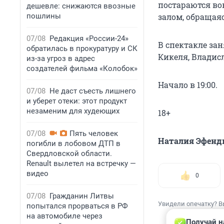
постараются во
дешевле: снижаются ввозные
пошлины
залом, обращаяс
07/08
Редакция «России-24»
В спектакле за
обратилась в прокуратуру и СК
Кикеля, Владис
из-за угроз в адрес
создателей фильма «Колобок»
Начало в 19:00.
07/08
Не даст съесть лишнего
и уберет отеки: этот продукт
незаменим для худеющих
18+
07/08
Пять человек
Наталия Эфенд
погибли в лобовом ДТП в
Свердловской области.
Renault вылетел на встречку —
видео
0
07/08
Гражданин Литвы
Увидели опечатку? В
попытался прорваться в РФ
на автомобиле через
Получай н