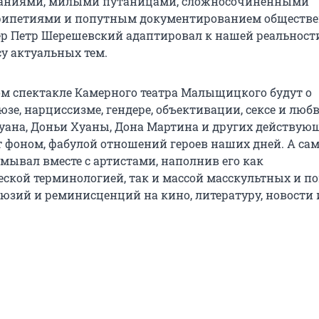
деваниями, милыми путаницами, сложносочиненными
ипетиями и попутным документированием обществ
ер Петр Шерешевский адаптировал к нашей реальности
у актуальных тем.
ом спектакле Камерного театра Малыщицкого будут о
зе, нарциссизме, гендере, объективации, сексе и любв
уана, Доньи Хуаны, Дона Мартина и других действую
 фоном, фабулой отношений героев наших дней. А сам
мывал вместе с артистами, наполнив его как
ской терминологией, так и массой масскультных и по
юзий и реминисценций на кино, литературу, новости и