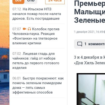
Все
СПБ
24 часа
Премьер
07:12
На Ильском НПЗ
Малыщиц
начался пожар после налета
Зелены
дронов. Есть пострадавшие
07:07
Колобок против
1 декабря 2021, 16:49
Человека-паука. Реакция
«Фонтанки» на тлетворное
влияние критики
1
коммент
07:02
Лицевая гладь для
3 и 4 декабря 
чайников: гайд от набора
«Дон Хиль Зеле
петель до первого готового
изделия
06:01
Быстро покраснеют: как
помочь зеленым помидорам
дома — пять самых
эффективных способов