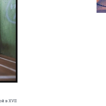
й в XVII