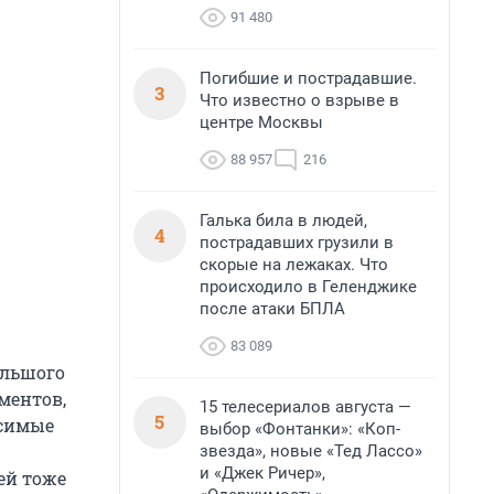
91 480
Погибшие и пострадавшие.
3
Что известно о взрыве в
центре Москвы
88 957
216
Галька била в людей,
4
пострадавших грузили в
скорые на лежаках. Что
происходило в Геленджике
после атаки БПЛА
83 089
ольшого
ментов,
15 телесериалов августа —
5
осимые
выбор «Фонтанки»: «Коп-
звезда», новые «Тед Лассо»
и «Джек Ричер»,
ей тоже