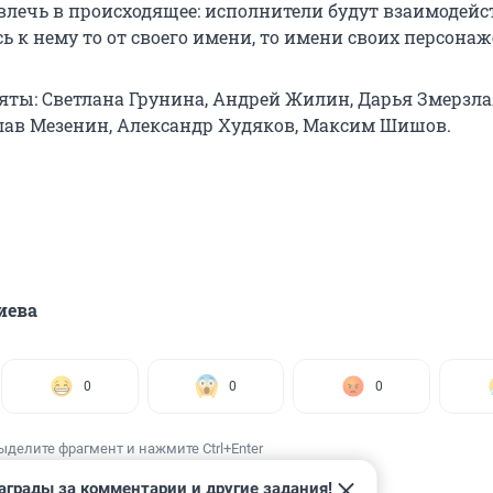
влечь в происходящее: исполнители будут взаимодейс
ь к нему то от своего имени, то имени своих персонаж
няты: Светлана Грунина, Андрей Жилин, Дарья Змерзла
лав Мезенин, Александр Худяков, Максим Шишов.
иева
0
0
0
ыделите фрагмент и нажмите Ctrl+Enter
аграды за комментарии и другие задания!