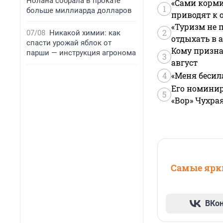
Нолана собрала в прокате
«Сами корми
1
больше миллиарда долларов
приводят к 
«Туризм не 
2
07/08
Никакой химии: как
отдыхать в а
спасти урожай яблок от
Кому призна
парши — инструкция агронома
3
август
4
«Меня бесил
Его номинир
5
«Вор» Чухра
Самые ярки
ВКо