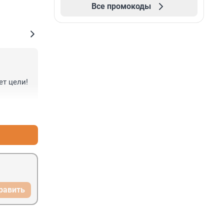
Все промокоды
т цели! 
+0
–0
равить