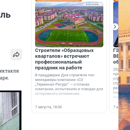
иль
Строители «Образцовых
ГЭС, м
кварталов» встречают
ВВП: в
профессиональный
об ист
праздник на работе
2026-й —
пектакля
професси
В преддверии Дня строителя топ-
аре.
строителе
менеджеры компании «СЗ
строителя
„Терминал-Ресурс“ — о планах
раз. В ГК
компании, испытаниях и поводах для
появился
осторожного оптимизма.
поменяла
7 августа, 18:00
7 августа,