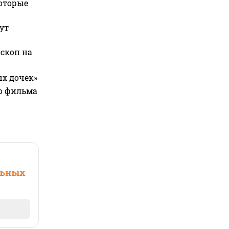
которые
ут
оскоп на
ых дочек»
го фильма
льных