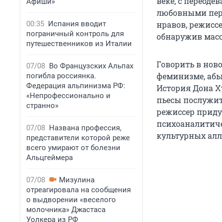
веке, с перео
Афиши»
любовными пер
00:35
Испания вводит
нравов, режисс
пограничный контроль для
обнаружив масс
путешественников из Италии
Говорить в нов
07/08
Во Французских Альпах
феминизме, абью
погибла россиянка.
Федерация альпинизма РФ:
История Дона Х
«Непрофессионально и
пьесы послужит
странно»
режиссер приду
психоаналитиче
07/08
Названа профессия,
культурных алл
представители которой реже
всего умирают от болезни
Альцгеймера
07/08
Мизулина
отреагировала на сообщения
о выдворении «веселого
молочника» Джастаса
Уолкера из РФ