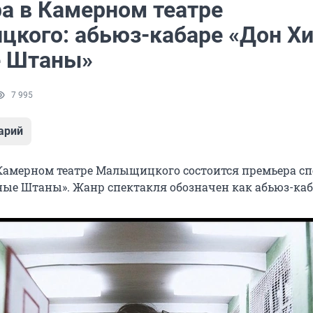
а в Камерном театре
кого: абьюз-кабаре «Дон Х
е Штаны»
7 995
арий
в Камерном театре Малыщицкого состоится премьера с
ные Штаны». Жанр спектакля обозначен как абьюз-каб