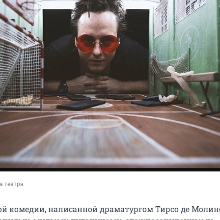
а театра
й комедии, написанной драматургом Тирсо де Молино