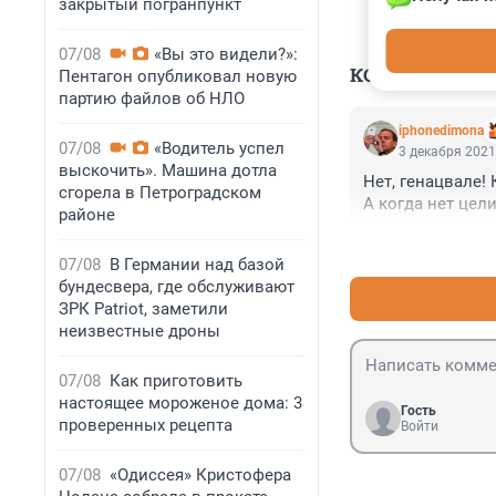
закрытый погранпункт
07/08
«Вы это видели?»:
КОММЕНТАР
Пентагон опубликовал новую
партию файлов об НЛО
iphonedimona
07/08
«Водитель успел
3 декабря 2021
выскочить». Машина дотла
Нет, генацвале!
сгорела в Петроградском
А когда нет цели.
районе
07/08
В Германии над базой
бундесвера, где обслуживают
ЗРК Patriot, заметили
неизвестные дроны
07/08
Как приготовить
настоящее мороженое дома: 3
Гость
проверенных рецепта
Войти
07/08
«Одиссея» Кристофера