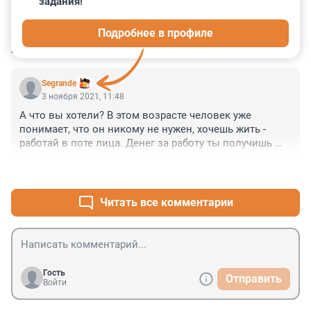
задания!
0
0
0
0
0
Подробнее в профиле
КОММЕНТАРИИ
2
Segrande
3 ноября 2021, 11:48
А что вы хотели? В этом возрасте человек уже 
понимает, что он никому не нужен, хочешь жить - 
работай в поте лица. Денег за работу ты получишь 
ровно столько чтобы выжить. Образование, 
+0
–2
медицина - платные. До пенсии ты не доживешь..
Читать все комментарии
Гость
Отправить
Войти