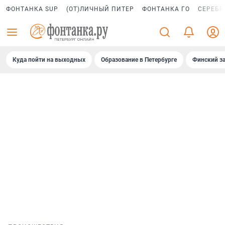
ФОНТАНКА SUP
(ОТ)ЛИЧНЫЙ ПИТЕР
ФОНТАНКА ГО
СЕРЕБР
Куда пойти на выходных
Образование в Петербурге
Финский за