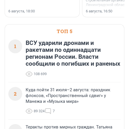
строительная организа
Ленинградской области 
номинации «Самый
6 августа, 18:00
6 августа, 16:50
клиентоориентированн
застройщик Ленинград
области».
ТОП 5
ВСУ ударили дронами и
1
ракетами по одиннадцати
регионам России. Власти
сообщили о погибших и раненых
108 699
Куда пойти 31 июля–2 августа: праздник
2
флоксов, «Пространственный сдвиг» у
Манежа и «Музыка мира»
89 324
7
Теракты против мирных граждан. Татьяна