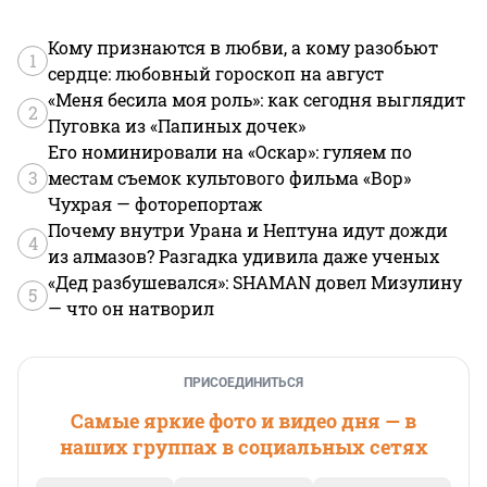
Кому признаются в любви, а кому разобьют
1
сердце: любовный гороскоп на август
«Меня бесила моя роль»: как сегодня выглядит
2
Пуговка из «Папиных дочек»
Его номинировали на «Оскар»: гуляем по
3
местам съемок культового фильма «Вор»
Чухрая — фоторепортаж
Почему внутри Урана и Нептуна идут дожди
4
из алмазов? Разгадка удивила даже ученых
«Дед разбушевался»: SHAMAN довел Мизулину
5
— что он натворил
ПРИСОЕДИНИТЬСЯ
Самые яркие фото и видео дня — в
наших группах в социальных сетях