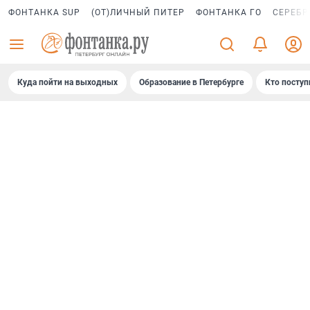
ФОНТАНКА SUP
(ОТ)ЛИЧНЫЙ ПИТЕР
ФОНТАНКА ГО
СЕРЕБР
Куда пойти на выходных
Образование в Петербурге
Кто поступ