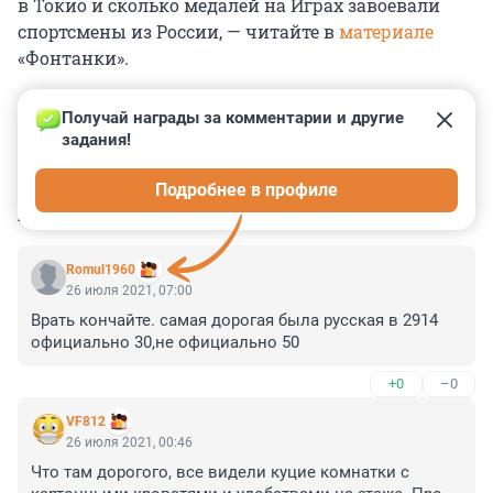
в Токио и сколько медалей на Играх завоевали
спортсмены из России, — читайте в
материале
«Фонтанки».
Получай награды за комментарии и другие 
задания!
0
0
0
0
0
Подробнее в профиле
КОММЕНТАРИИ
5
Romul1960
26 июля 2021, 07:00
Врать кончайте. самая дорогая была русская в 2914 
официально 30,не официально 50
+0
–0
VF812
26 июля 2021, 00:46
Что там дорогого, все видели куцие комнатки с 