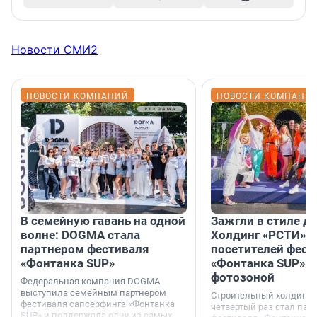
Новости СМИ2
НОВОСТИ КОМПАНИЙ
НОВОСТИ КОМПАНИ
В семейную гавань на одной
Зажгли в стиле ди
волне: DOGMA стала
Холдинг «РСТИ» 
партнером фестиваля
посетителей фест
«Фонтанка SUP»
«Фонтанка SUP» я
фотозоной
Федеральная компания DOGMA
выступила семейным партнером
Строительный холдинг 
фестиваля сапсерфинга «Фонтанка
четвертый раз стал пар
SUP» и поддержала одну из самых