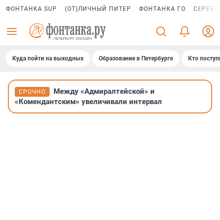
ФОНТАНКА SUP
(ОТ)ЛИЧНЫЙ ПИТЕР
ФОНТАНКА ГО
СЕРЕБР
Куда пойти на выходных
Образование в Петербурге
Кто поступ
Между «Адмиралтейской» и
СРОЧНО
«Комендантским» увеличивали интервал