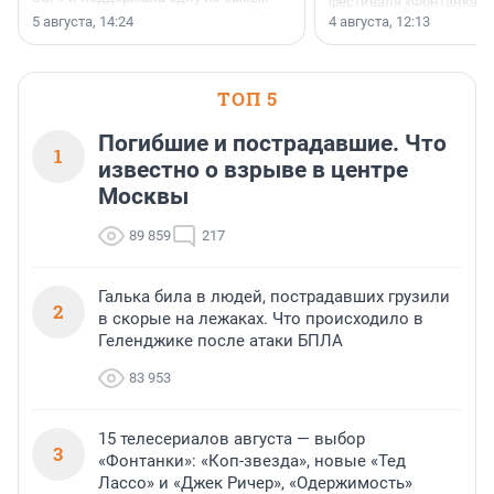
фестиваля «Фонтанка S
ярких и романтичных номинаций —
раз компания стремится
5 августа, 14:24
4 августа, 12:13
«SUP-свадьба».
привезти корпоративну
и подарить настоящий 
посетителям фестиваля
необычной фотозоне.
ТОП 5
Погибшие и пострадавшие. Что
1
известно о взрыве в центре
Москвы
89 859
217
Галька била в людей, пострадавших грузили
2
в скорые на лежаках. Что происходило в
Геленджике после атаки БПЛА
83 953
15 телесериалов августа — выбор
3
«Фонтанки»: «Коп-звезда», новые «Тед
Лассо» и «Джек Ричер», «Одержимость»