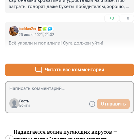
картонными кроватями и удобствами на этаже. Про 
затраты говорят даже букеты победителям, хорошо, 
что не из поля ромашки.
+0
–0
baddanZer
25 июля 2021, 21:32
Всё украли и попилили! Суга должен уйти!
+0
–0
Читать все комментарии
Гость
Отправить
Войти
Надвигается волна пугающих вирусов —