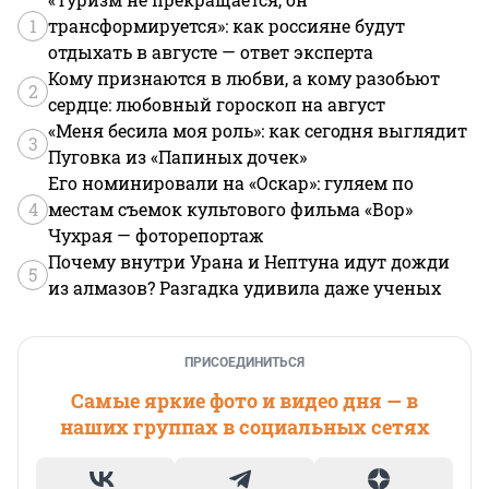
1
трансформируется»: как россияне будут
отдыхать в августе — ответ эксперта
Кому признаются в любви, а кому разобьют
2
сердце: любовный гороскоп на август
«Меня бесила моя роль»: как сегодня выглядит
3
Пуговка из «Папиных дочек»
Его номинировали на «Оскар»: гуляем по
4
местам съемок культового фильма «Вор»
Чухрая — фоторепортаж
Почему внутри Урана и Нептуна идут дожди
5
из алмазов? Разгадка удивила даже ученых
ПРИСОЕДИНИТЬСЯ
Самые яркие фото и видео дня — в
наших группах в социальных сетях