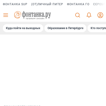
ФОНТАНКА SUP
(ОТ)ЛИЧНЫЙ ПИТЕР
ФОНТАНКА ГО
СЕРЕБР
Куда пойти на выходных
Образование в Петербурге
Кто поступ