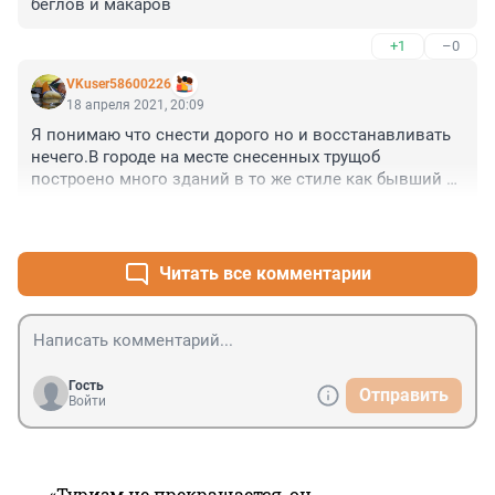
беглов и макаров
+1
–0
VKuser58600226
18 апреля 2021, 20:09
Я понимаю что снести дорого но и восстанавливать 
нечего.В городе на месте снесенных трущоб 
построено много зданий в то же стиле как бывший 
дом.Не надо пытаться сделать из ....... конфетку.
+0
–0
Читать все комментарии
Гость
Отправить
Войти
«Туризм не прекращается, он