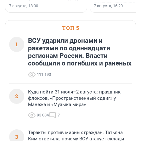
появился праздник и к
осторожного оптимизма.
7 августа, 18:00
7 августа, 16:20
поменялась роль строит
ТОП 5
ВСУ ударили дронами и
1
ракетами по одиннадцати
регионам России. Власти
сообщили о погибших и раненых
111 190
Куда пойти 31 июля–2 августа: праздник
2
флоксов, «Пространственный сдвиг» у
Манежа и «Музыка мира»
93 084
7
Теракты против мирных граждан. Татьяна
3
Ким ответила, почему ВСУ атакует склады