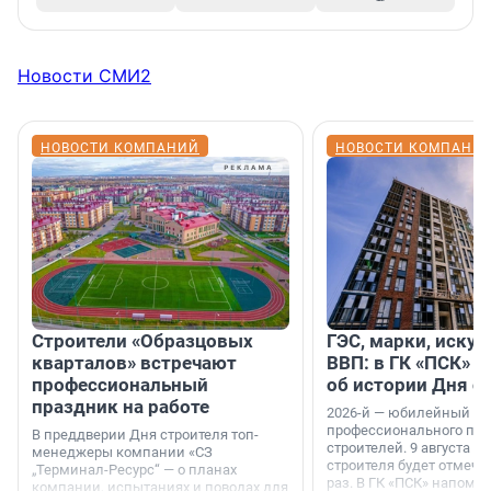
Новости СМИ2
НОВОСТИ КОМПАНИЙ
НОВОСТИ КОМПАНИ
Строители «Образцовых
ГЭС, марки, искус
кварталов» встречают
ВВП: в ГК «ПСК» р
профессиональный
об истории Дня с
праздник на работе
2026-й — юбилейный го
профессионального пр
В преддверии Дня строителя топ-
строителей. 9 августа 2
менеджеры компании «СЗ
строителя будет отмечат
„Терминал-Ресурс“ — о планах
раз. В ГК «ПСК» напомни
компании, испытаниях и поводах для