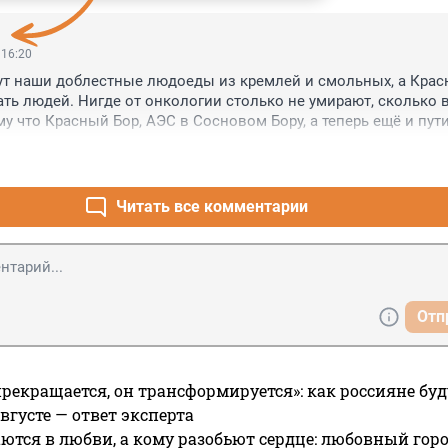
 16:20
ут наши доблестные людоеды из кремлей и смольных, а Крас
ть людей. Нигде от онкологии столько не умирают, сколько в
му что Красный Бор, АЭС в Сосновом Бору, а теперь ещё и пути
о и урановые хвосты из Германии.
Читать все комментарии
Отп
прекращается, он трансформируется»: как россияне буд
вгусте — ответ эксперта
ются в любви, а кому разобьют сердце: любовный гор