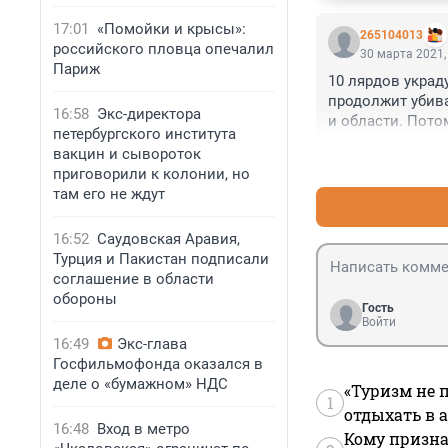
17:01
«Помойки и крысы»:
265104013
российского пловца опечалил
30 марта 2021,
Париж
10 лярдов украд
продолжит убива
16:58
Экс-директора
и области. Пото
петербургского института
пальмовое масл
вакцин и сывороток
приговорили к колонии, но
там его не ждут
16:52
Саудовская Аравия,
Турция и Пакистан подписали
соглашение в области
обороны
Гость
Войти
16:49
Экс-глава
Госфильмофонда оказался в
деле о «бумажном» НДС
«Туризм не 
1
отдыхать в а
16:48
Вход в метро
Кому призна