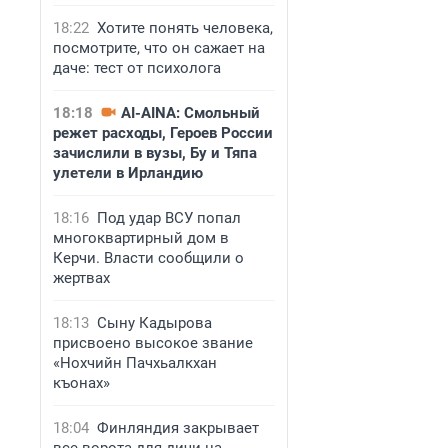
18:22
Хотите понять человека,
посмотрите, что он сажает на
даче: тест от психолога
18:18
AI-AINA: Смольный
режет расходы, Героев России
зачислили в вузы, Бу и Тяпа
улетели в Ирландию
18:16
Под удар ВСУ попал
многоквартирный дом в
Керчи. Власти сообщили о
жертвах
18:13
Сыну Кадырова
присвоено высокое звание
«Нохчийн Пачхьалкхан
къонах»
18:04
Финляндия закрывает