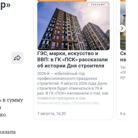
ор»
ГЭС, марки, искусство и
Скидка
ВВП: в ГК «ПСК» рассказали
на гот
об истории Дня строителя
Теперь к
«Образцо
2026-й — юбилейный год
купить с
профессионального праздника
строителей. 9 августа 2026 года День
строителя будет отмечаться в 70-й
раз. В ГК «ПСК» напомнили о том, как
появился праздник и как
ь в сумму
поменялась роль строительства.
а
7 августа, 16:20
6 августа,
ко.
сказала