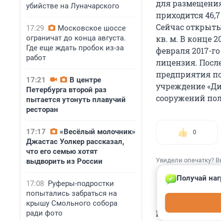
для размещения 
убийстве на Луначарского
приходится 46,7
Сейчас открыты 
17:29
Московское шоссе
кв. м. В конце 
ограничат до конца августа.
Где еще ждать пробок из-за
февраля 2017-го
работ
лицензия. Посл
предприятия по
17:21
В центре
учреждение «Ди
Петербурга второй раз
сооружений пол
пытается утонуть плавучий
ресторан
17:17
«Весёлый молочник»
0
Джастас Уолкер рассказал,
что его семью хотят
Увидели опечатку? В
выдворить из России
Получай наг
17:08
Руферы-подростки
попытались забраться на
крышу Смольного собора
КОММЕНТАР
ради фото