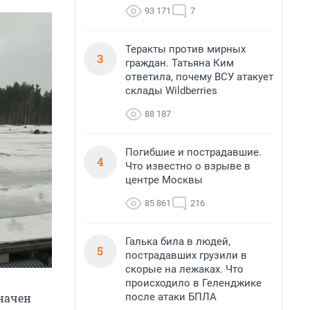
93 171
7
Теракты против мирных
3
граждан. Татьяна Ким
ответила, почему ВСУ атакует
склады Wildberries
88 187
Погибшие и пострадавшие.
4
Что известно о взрыве в
центре Москвы
85 861
216
Галька била в людей,
5
пострадавших грузили в
скорые на лежаках. Что
происходило в Геленджике
значен
после атаки БПЛА