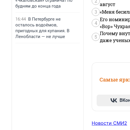
2
«Чкаловская» ограничат по
август
будням до конца года
3
«Меня бесил
Его номинир
16:44
В Петербурге не
4
осталось водоёмов,
«Вор» Чухра
пригодных для купания. В
Почему внут
5
Ленобласти — не лучше
даже учены
Самые ярки
ВКо
Новости СМИ2