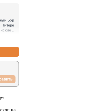
ный Бор 
 Питере 
нские 
+0
–0
равить
ут
оскоп на