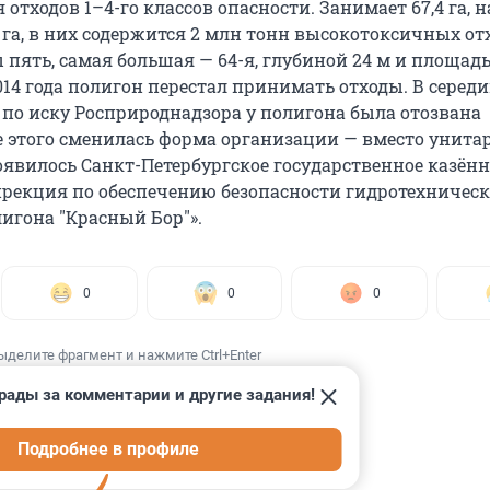
отходов 1–4-го классов опасности. Занимает 67,4 га, н
 га, в них содержится 2 млн тонн высокотоксичных от
пять, самая большая — 64-я, глубиной 24 м и площадь
2014 года полигон перестал принимать отходы. В серед
 по иску Росприроднадзора у полигона была отозвана
е этого сменилась форма организации — вместо унита
явилось Санкт-Петербургское государственное казённ
рекция по обеспечению безопасности гидротехничес
игона "Красный Бор"».
0
0
0
ыделите фрагмент и нажмите Ctrl+Enter
рады за комментарии и другие задания!
Подробнее в профиле
ИИ
1