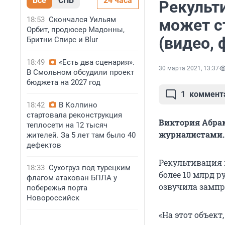
Все
СПБ
24 часа
Рекульт
18:53
Скончался Уильям
может с
Орбит, продюсер Мадонны,
(видео, 
Бритни Спирс и Blur
18:49
«Есть два сценария».
30 марта 2021, 13:37
В Смольном обсудили проект
бюджета на 2027 год
1
коммент
18:42
В Колпино
стартовала реконструкция
Виктория Абрам
теплосети на 12 тысяч
журналистами.
жителей. За 5 лет там было 40
дефектов
Рекультивация 
18:33
Сухогруз под турецким
более 10 млрд р
флагом атакован БПЛА у
озвучила зампр
побережья порта
Новороссийск
«На этот объект