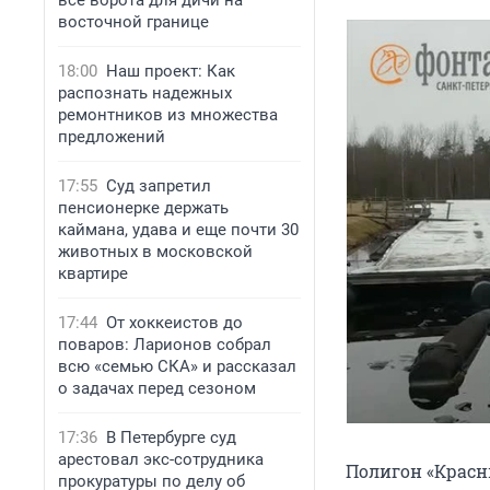
все ворота для дичи на
восточной границе
18:00
Наш проект: Как
распознать надежных
ремонтников из множества
предложений
17:55
Суд запретил
пенсионерке держать
каймана, удава и еще почти 30
животных в московской
квартире
17:44
От хоккеистов до
поваров: Ларионов собрал
всю «семью СКА» и рассказал
о задачах перед сезоном
17:36
В Петербурге суд
арестовал экс-сотрудника
Полигон «Красн
прокуратуры по делу об