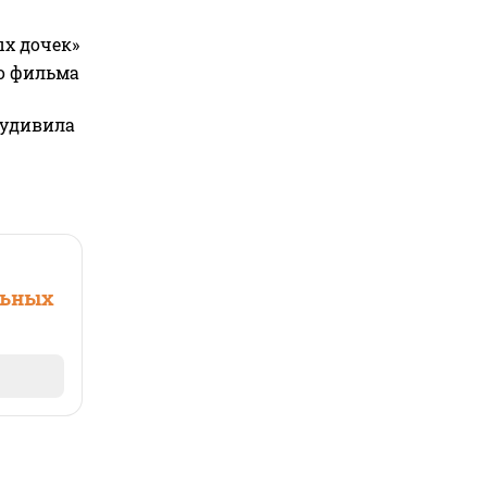
ых дочек»
го фильма
 удивила
льных