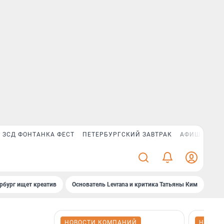
ЗСД ФОНТАНКА ФЕСТ
ПЕТЕРБУРГСКИЙ ЗАВТРАК
АФИША PLUS
рбург ищет креатив
Основатель Levrana и критика Татьяны Ким
Зач
НОВОСТИ КОМПАНИЙ
НОВОС