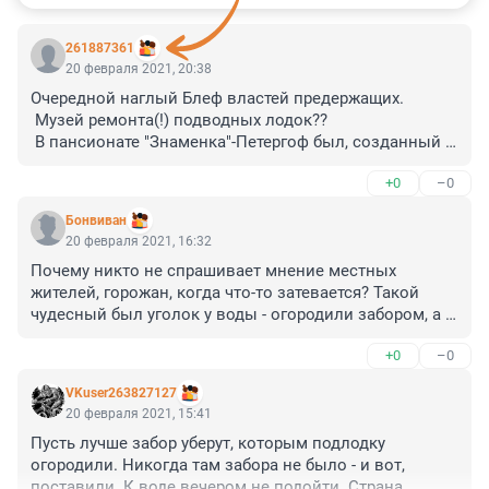
261887361
20 февраля 2021, 20:38
Очередной наглый Блеф властей предержащих.

 Музей ремонта(!) подводных лодок??

 В пансионате "Знаменка"-Петергоф был, созданный 
Живыми

+0
–0
участниками , музей "дороги Жизни". Всё 
подлинное:фото,экспонаты и сами руки ещё живых 
Бонвиван
участников...

20 февраля 2021, 16:32
Уничтожили. Так же как 2"(дважды) уничтожили 
Почему никто не спрашивает мнение местных 
музей "блокадного Ленинграда" и великолепный 
жителей, горожан, когда что-то затевается? Такой 
Музей Российского Флота.

чудесный был уголок у воды - огородили забором, а 
 НО, ремонт лодки (!) сохраним на века?
теперь еще загромоздят непонятными строениями. 
+0
–0
Не везет Гавани - одно название осталось. То 
ковидные бараки в Ленэкспо, то вот это... Где гулять-
VKuser263827127
то? Где у воды посидеть, закатом полюбоваться?..
20 февраля 2021, 15:41
Пусть лучше забор уберут, которым подлодку 
огородили. Никогда там забора не было - и вот, 
поставили. К воде вечером не подойти. Страна 