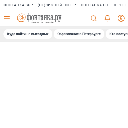
ФОНТАНКА SUP
(ОТ)ЛИЧНЫЙ ПИТЕР
ФОНТАНКА ГО
СЕРЕБР
Куда пойти на выходных
Образование в Петербурге
Кто поступ