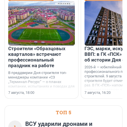
Строители «Образцовых
ГЭС, марки, искус
кварталов» встречают
ВВП: в ГК «ПСК» р
профессиональный
об истории Дня с
праздник на работе
2026-й — юбилейный го
профессионального пр
В преддверии Дня строителя топ-
строителей. 9 августа 2
менеджеры компании «СЗ
строителя будет отмечат
„Терминал-Ресурс“ — о планах
раз. В ГК «ПСК» напомни
компании, испытаниях и поводах для
появился праздник и к
осторожного оптимизма.
7 августа, 18:00
7 августа, 16:20
поменялась роль строит
ТОП 5
ВСУ ударили дронами и