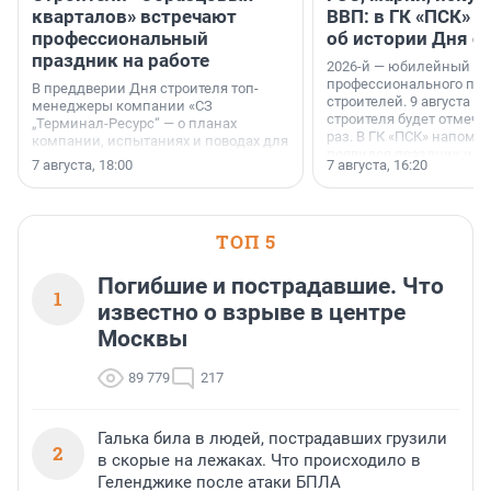
кварталов» встречают
ВВП: в ГК «ПСК» р
профессиональный
об истории Дня с
праздник на работе
2026-й — юбилейный го
профессионального пр
В преддверии Дня строителя топ-
строителей. 9 августа 2
менеджеры компании «СЗ
строителя будет отмечат
„Терминал-Ресурс“ — о планах
раз. В ГК «ПСК» напомни
компании, испытаниях и поводах для
появился праздник и к
осторожного оптимизма.
7 августа, 18:00
7 августа, 16:20
поменялась роль строит
ТОП 5
Погибшие и пострадавшие. Что
1
известно о взрыве в центре
Москвы
89 779
217
Галька била в людей, пострадавших грузили
2
в скорые на лежаках. Что происходило в
Геленджике после атаки БПЛА