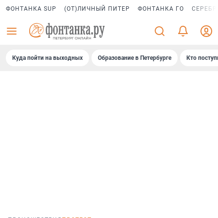
ФОНТАНКА SUP
(ОТ)ЛИЧНЫЙ ПИТЕР
ФОНТАНКА ГО
СЕРЕБР
Куда пойти на выходных
Образование в Петербурге
Кто поступ