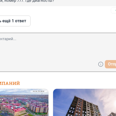
и, номер 777. Где диагносты?
ь ещё 1 ответ
Отп
МПАНИЙ