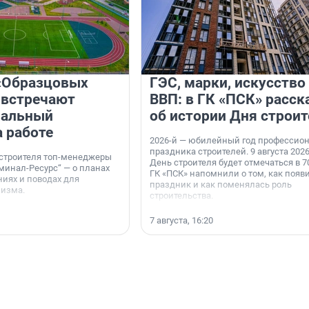
«Образцовых
ГЭС, марки, искусство
 встречают
ВВП: в ГК «ПСК» расск
нальный
об истории Дня строит
а работе
2026-й — юбилейный год профессио
праздника строителей. 9 августа 2026
 строителя топ-менеджеры
День строителя будет отмечаться в 70
минал-Ресурс“ — о планах
ГК «ПСК» напомнили о том, как появ
иях и поводах для
праздник и как поменялась роль
мизма.
строительства.
7 августа, 16:20