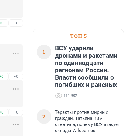
+0
–0
ТОП 5
ВСУ ударили
1
дронами и ракетами
по одиннадцати
регионам России.
Власти сообщили о
+0
–0
погибших и раненых
111 982
Теракты против мирных
+0
–0
2
граждан. Татьяна Ким
ответила, почему ВСУ атакует
склады Wildberries