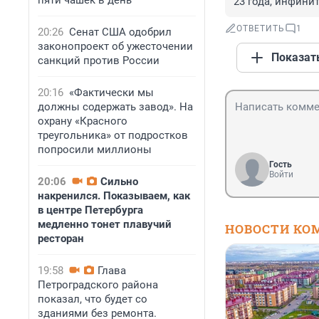
пяти чашек в день
23 года, инфинит
ОТВЕТИТЬ
1
20:26
Сенат США одобрил
законопроект об ужесточении
Показат
санкций против России
20:16
«Фактически мы
должны содержать завод». На
охрану «Красного
треугольника» от подростков
попросили миллионы
Гость
Войти
20:06
Сильно
накренился. Показываем, как
в центре Петербурга
медленно тонет плавучий
НОВОСТИ КО
ресторан
19:58
Глава
Петроградского района
показал, что будет со
зданиями без ремонта.