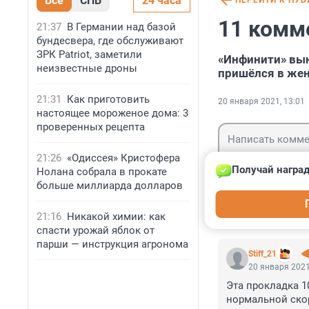
Все
СПБ
24 часа
ПЕРЕЙТИ К ПУ
11 комм
21:37
В Германии над базой
бундесвера, где обслуживают
ЗРК Patriot, заметили
«Инфинити» вын
неизвестные дроны
пришёлся в жен
21:31
Как приготовить
20 января 2021, 13:01
настоящее мороженое дома: 3
проверенных рецепта
21:26
«Одиссея» Кристофера
Получай наград
Нолана собрала в прокате
больше миллиарда долларов
Гость
Войти
21:16
Никакой химии: как
спасти урожай яблок от
парши — инструкция агронома
Stiff_21
20 января 2021
Эта прокладка 1
нормальной скор