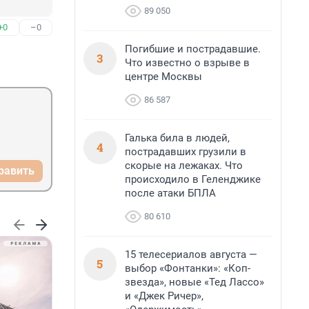
89 050
+0
–0
Погибшие и пострадавшие.
3
Что известно о взрыве в
центре Москвы
86 587
Галька била в людей,
4
пострадавших грузили в
скорые на лежаках. Что
равить
происходило в Геленджике
после атаки БПЛА
80 610
15 телесериалов августа —
5
выбор «Фонтанки»: «Коп-
звезда», новые «Тед Лассо»
и «Джек Ричер»,