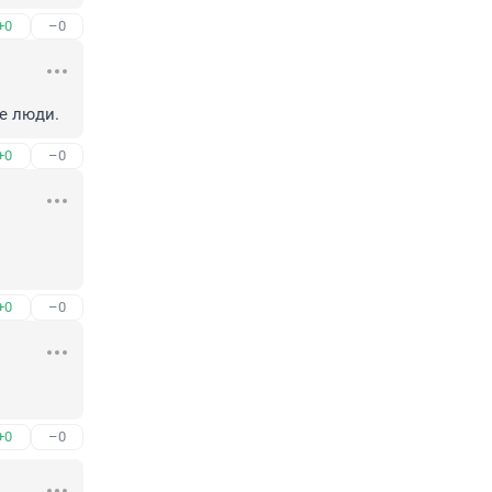
+0
–0
е люди.
+0
–0
+0
–0
+0
–0