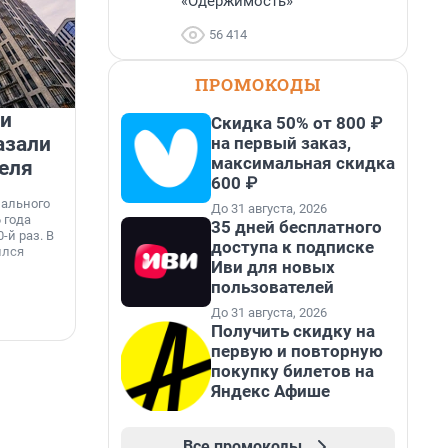
«Одержимость»
56 414
ПРОМОКОДЫ
 и
На водоёмах Ленобласти
Скидка 50% от 800 ₽
азали
заработали новые базовые
на первый заказ,
максимальная скидка
еля
станции МегаФона
К
600 ₽
к
нального
Инженеры МегаФона установили телеком-
До 31 августа, 2026
о
 года
оборудование на популярных водоёмах
35 дней бесплатного
т
-й раз. В
Ленинградской области. Базовые станции
н
доступа к подписке
ился
вблизи Лемболовского и Раздолинского озёр,
т
Иви для новых
а также недалеко от Большого Тосненского
водопада.
пользователей
До 31 августа, 2026
7 августа, 14:59
7
Получить скидку на
первую и повторную
покупку билетов на
Яндекс Афише
Все промокоды