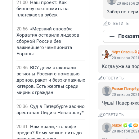
21:00
Наш проект: Как
20 января 20
бизнесу сэкономить на
Забор по пери
платежах за рубеж
ОТВЕТИТЬ
20:56
«Мерзкий способ»:
Хорватия оставила лидеров
Показат
сборной России без
важнейшего чемпионата
Чёрт Опасный
Европы
20 января 2021
Когда уже за по
20:46
ВСУ днем атаковали
регионы России с помощью
ОТВЕТИТЬ
дронов, ракет и безэкипажных
катеров. Есть жертвы среди
Роман Петербу
мирных граждан
20 января 2021
Чушь! Наверняка
20:36
Суд в Петербурге заочно
арестовал Лидию Невзорову*
ОТВЕТИТЬ
bluxer
20:31
Нам врали, что кофе
20 января 2021
вреден? Кому можно пить до