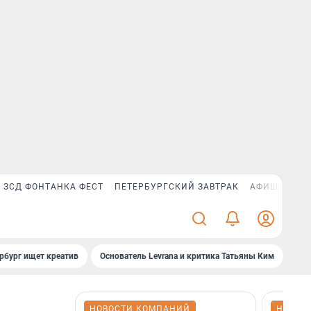
ЗСД ФОНТАНКА ФЕСТ
ПЕТЕРБУРГСКИЙ ЗАВТРАК
АФИША PLUS
рбург ищет креатив
Основатель Levrana и критика Татьяны Ким
Зач
НОВОСТИ КОМПАНИЙ
НОВОС