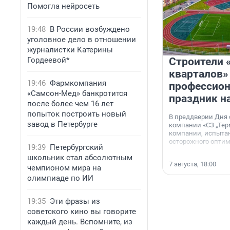
Помогла нейросеть
19:48
В России возбуждено
уголовное дело в отношении
журналистки Катерины
Гордеевой*
Строители 
кварталов»
19:46
Фармкомпания
профессио
«Самсон-Мед» банкротится
праздник н
после более чем 16 лет
попыток построить новый
В преддверии Дня
завод в Петербурге
компании «СЗ „Тер
компании, испытан
осторожного опти
19:39
Петербургский
школьник стал абсолютным
7 августа, 18:00
чемпионом мира на
олимпиаде по ИИ
19:35
Эти фразы из
советского кино вы говорите
каждый день. Вспомните, из