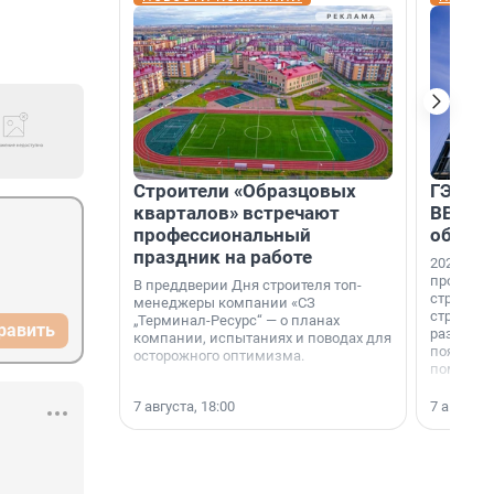
Строители «Образцовых
ГЭС, м
кварталов» встречают
ВВП: в
профессиональный
об ист
праздник на работе
2026-й —
професси
В преддверии Дня строителя топ-
строителе
менеджеры компании «СЗ
строителя
„Терминал-Ресурс“ — о планах
равить
раз. В ГК
компании, испытаниях и поводах для
появился
осторожного оптимизма.
поменяла
7 августа, 18:00
7 августа,