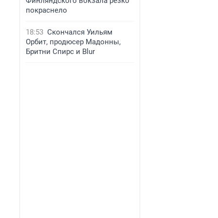
Финляндского вокзала резко
покраснело
18:53
Скончался Уильям
Орбит, продюсер Мадонны,
Бритни Спирс и Blur