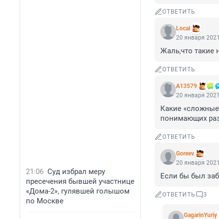
ОТВЕТИТЬ
Local
20 января 2021
Жаль,что такие 
ОТВЕТИТЬ
А13579
20 января 2021
Какие «сложные 
понимающих разн
ОТВЕТИТЬ
Goreev
20 января 2021
21:06
Суд избрал меру
Если бы был забо
пресечения бывшей участнице
«Дома-2», гулявшей голышом
ОТВЕТИТЬ
3
по Москве
GagarinYuriy