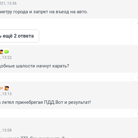
21, 13:36
метру города и запрет на въезд на авто.
ь ещё 2 ответа
, 13:22
добные шалости начнут карать?
рг
, 13:13
 летел принебрегая ПДД.Вот и результат!
, 13:08