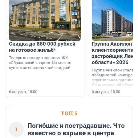
Скидка до 880 000 рублей
Группа Аквилон 
на готовое жильё*
клиентоориентир
застройщик Лени
Теперь квартиру в сданном ЖК
области» 2026
«Образцовый квартал 14» можно
купить со специальной скидкой.
Группа Аквилон стала 
победителей конкурса 
строительная организа
Ленинградской области 
номинации «Самый
6 августа, 18:00
6 августа, 16:50
клиентоориентированн
застройщик Ленинград
области».
ТОП 5
Погибшие и пострадавшие. Что
1
известно о взрыве в центре