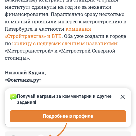
институт» сдвинуты на год из-за нехватки
финансирования. Параллельно сразу несколько
компаний проявили интерес к метростроению в
Петербурге, в частности
компания
«Стройтрансгаз» и ВТБ
. Оба уже создали в городе
по
юрлицу с недвусмысленным названиями
:
«Метротрансстрой» и «Метрострой Северной
столицы».
Николай Кудин,
«Фонтанка.ру»
Получай награды за комментарии и другие 
задания!
0
0
0
0
0
Подробнее в профиле
КОММЕНТАРИИ
5