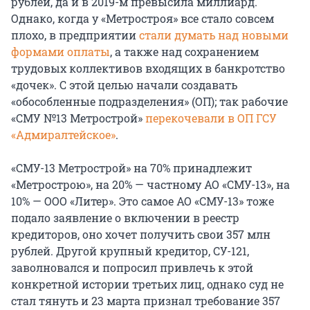
рублей, да и в 2019-м превысила миллиард.
Однако, когда у «Метростроя» все стало совсем
плохо, в предприятии
стали думать над новыми
формами оплаты
, а также над сохранением
трудовых коллективов входящих в банкротство
«дочек». С этой целью начали создавать
«обособленные подразделения» (ОП); так рабочие
«СМУ №13 Метрострой»
перекочевали в ОП ГСУ
«Адмиралтейское»
.
«СМУ-13 Метрострой» на 70% принадлежит
«Метрострою», на 20% — частному АО «СМУ-13», на
10% — ООО «Литер». Это самое АО «СМУ-13» тоже
подало заявление о включении в реестр
кредиторов, оно хочет получить свои 357 млн
рублей. Другой крупный кредитор, СУ-121,
заволновался и попросил привлечь к этой
конкретной истории третьих лиц, однако суд не
стал тянуть и 23 марта признал требование 357