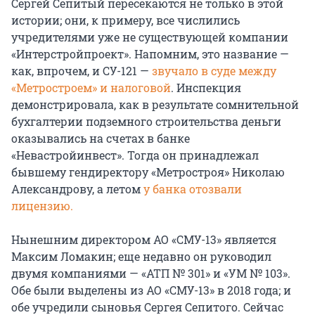
Сергей Сепитый пересекаются не только в этой
истории; они, к примеру, все числились
учредителями уже не существующей компании
«Интерстройпроект». Напомним, это название —
как, впрочем, и СУ-121 —
звучало в суде между
«Метростроем» и налоговой
. Инспекция
демонстрировала, как в результате сомнительной
бухгалтерии подземного строительства деньги
оказывались на счетах в банке
«Невастройинвест». Тогда он принадлежал
бывшему гендиректору «Метростроя» Николаю
Александрову, а летом
у банка отозвали
лицензию.
Нынешним директором АО «СМУ-13» является
Максим Ломакин; еще недавно он руководил
двумя компаниями — «АТП № 301» и «УМ № 103».
Обе были выделены из АО «СМУ-13» в 2018 года; и
обе учредили сыновья Сергея Сепитого. Сейчас