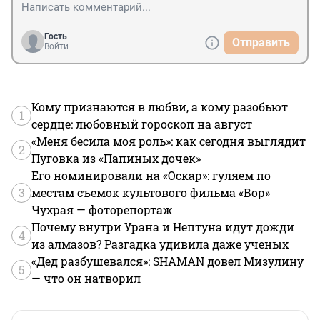
Гость
Отправить
Войти
Кому признаются в любви, а кому разобьют
1
сердце: любовный гороскоп на август
«Меня бесила моя роль»: как сегодня выглядит
2
Пуговка из «Папиных дочек»
Его номинировали на «Оскар»: гуляем по
3
местам съемок культового фильма «Вор»
Чухрая — фоторепортаж
Почему внутри Урана и Нептуна идут дожди
4
из алмазов? Разгадка удивила даже ученых
«Дед разбушевался»: SHAMAN довел Мизулину
5
— что он натворил