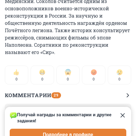
Мединский. Соколов считается одним из
основоположников военно-исторической
реконструкции в России. За научную и
общественную деятельность награждён орденом
Почётного легиона. Также историк консультирует
режиссёров, снимающих фильмы об эпохе
Наполеона. Соратники по реконструкции
называют его «Сир».
0
0
0
0
0
КОММЕНТАРИИ
29
Гость
16 ноября 2023, 02:14
Получай награды за комментарии и другие 
задания!
Меня зовут Кира Йошикагэ. Мне 33 года. Мой дом 
находится в северо-восточной части Морио, в районе 
Подробнее в профиле
поместий. Работаю в офисе сети магазинов Kame Yu 