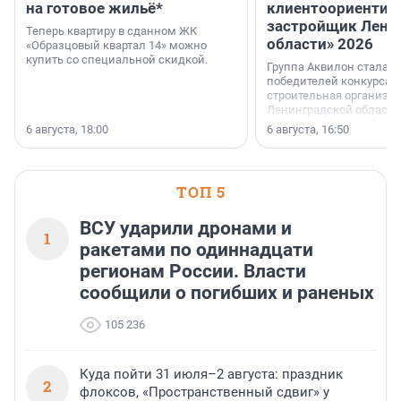
на готовое жильё*
клиентоориентир
застройщик Лени
Теперь квартиру в сданном ЖК
области» 2026
«Образцовый квартал 14» можно
купить со специальной скидкой.
Группа Аквилон стала 
победителей конкурса 
строительная организа
Ленинградской области 
номинации «Самый
6 августа, 18:00
6 августа, 16:50
клиентоориентированн
застройщик Ленинград
области».
ТОП 5
ВСУ ударили дронами и
1
ракетами по одиннадцати
регионам России. Власти
сообщили о погибших и раненых
105 236
Куда пойти 31 июля–2 августа: праздник
2
флоксов, «Пространственный сдвиг» у