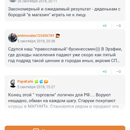
26 сентября 2018, 20:11
Закономерный и ожидаемый результат - дяденькам с 
бородой "в магазин" играть не к лицу.
+0
–0
smirnovalex123456789
5 сентября 2018, 20:38
Сдулся наш "православный"-бусинессмен))) В Эрэфии, 
где доходы населения падают уже скоро как пятый 
год подряд такой ценник в городах иных, акромя СПб 
и МСК сущая глупость!
+0
–0
PapaKarlo
5 сентября 2018, 15:27
Конец этой " торговли" логичен для РФ.... Воруют 
нещадно, обман на каждом шагу. Старухи покупают 
огурцы в МАГНИТе. Становятся рядом и продают эти 
магазинные огурцы, как выращенные у себя на даче!!! 
+0
–0
Что ж тогда говорить о хозяевах магазинов?