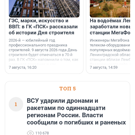
ГЭС, марки, искусство и
На водоёмах Лен
ВВП: в ГК «ПСК» рассказали
заработали новы
об истории Дня строителя
станции МегаФон
2026-й — юбилейный год
Инженеры МегаФона ус
профессионального праздника
телеком-оборудование 
строителей. 9 августа 2026 года День
популярных водоёмах
строителя будет отмечаться в 70-й
Ленинградской области
раз. В ГК «ПСК» напомнили о том, как
станции вблизи Лембол
появился праздник и как
Раздолинского озёр, а 
7 августа, 16:20
7 августа, 14:59
поменялась роль строительства.
недалеко от Большого Т
водопада.
ТОП 5
ВСУ ударили дронами и
1
ракетами по одиннадцати
регионам России. Власти
сообщили о погибших и раненых
110 678