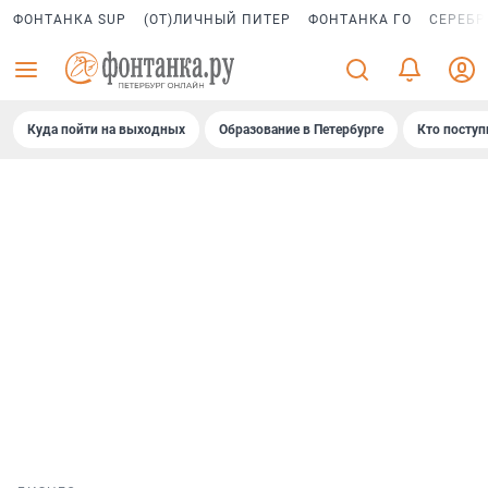
ФОНТАНКА SUP
(ОТ)ЛИЧНЫЙ ПИТЕР
ФОНТАНКА ГО
СЕРЕБР
Куда пойти на выходных
Образование в Петербурге
Кто поступ