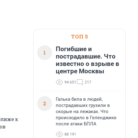
ТОП 5
Погибшие и
1
пострадавшие. Что
известно о взрыве в
центре Москвы
94 651
217
Галька била в людей,
2
пострадавших грузили в
скорые на лежаках. Что
происходило в Геленджике
ближе к
после атаки БПЛА
ков
88 191