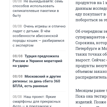
08/08
Не выкидывайте: семь
продуктов на 1 
способов использовать
данным исследо
силикагелевые пакетики в
еду покупают в
быту
побороться за э
08/08
Очень игривы и отлично
Об очередном э
ладят с детьми. В чём
особенности абиссинской
супермаркетов 
породы кошек — разбираемся
Сорокина, котор
с экспертом
Петербурге и Мо
таких точках о
08/08
Турция предложила
вырост. Сейчас 
России и Украине мораторий
продукты везут
на удары
объемом заказов
08/08
Московский и другие
распределитель
регионы: за день сбито 360
БПЛА, есть раненые
Месяцем ранее 
Пока она тести
08/08
Наш проект: Яркие
смартфоны для прекрасных
изделий. Позже 
фото — в предзаказе у