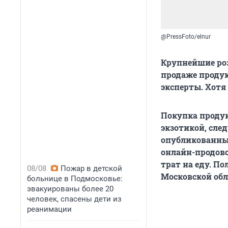
@PressFoto/elnur
Крупнейшие ро
продаже продук
эксперты. Хотя
Покупка продук
экзотикой, сле
опубликованных
онлайн-продовол
трат на еду. П
08/08
Пожар в детской
Московской обл
больнице в Подмосковье:
эвакуированы более 20
человек, спасены дети из
реанимации