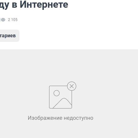
ду в Интернете
2
2 105
тариев