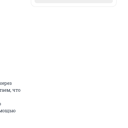
через
таем, что
о
помощью