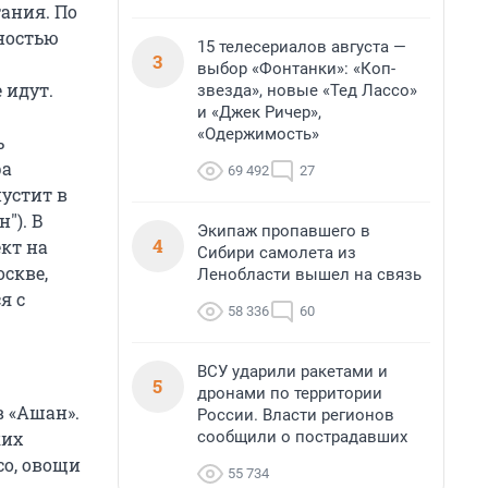
тания. По
ностью
15 телесериалов августа —
3
выбор «Фонтанки»: «Коп-
 идут.
звезда», новые «Тед Лассо»
и «Джек Ричер»,
«Одержимость»
ь
ра
69 492
27
пустит в
"). В
Экипаж пропавшего в
4
кт на
Сибири самолета из
оскве,
Ленобласти вышел на связь
я с
58 336
60
ВСУ ударили ракетами и
5
дронами по территории
в «Ашан».
России. Власти регионов
сообщили о пострадавших
ких
со, овощи
55 734