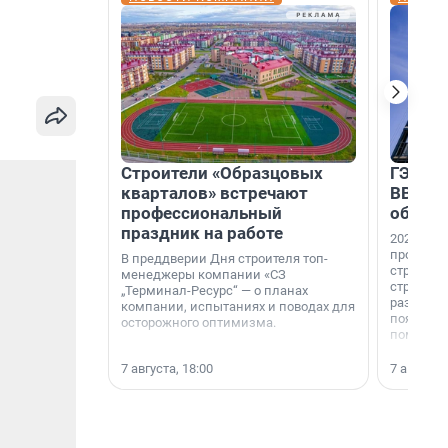
Строители «Образцовых
ГЭС, м
кварталов» встречают
ВВП: в
профессиональный
об ист
праздник на работе
2026-й —
професси
В преддверии Дня строителя топ-
строителе
менеджеры компании «СЗ
строителя
„Терминал-Ресурс“ — о планах
раз. В ГК
компании, испытаниях и поводах для
появился
осторожного оптимизма.
поменяла
7 августа, 18:00
7 августа,