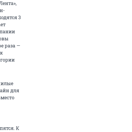
Лента»,
н-
ходятся 3
ает
мпании
товы
ре раза —
 к
егории
жилые
лайн для
вместо
пятся. К