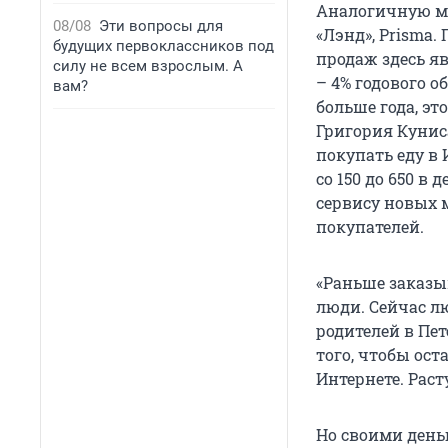
Аналогичную мод
08/08
Эти вопросы для
«Лэнд», Prisma.
будущих первоклассников под
продаж здесь яв
силу не всем взрослым. А
– 4% годового о
вам?
больше года, эт
Григория Кунис
покупать еду в 
со 150 до 650 в
сервису новых 
покупателей.
«Раньше заказы
люди. Сейчас л
родителей в Пет
того, чтобы ос
Интернете. Раст
Но своими день