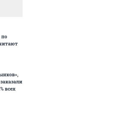
 по
считают
ынков»,
 заказали
% всех