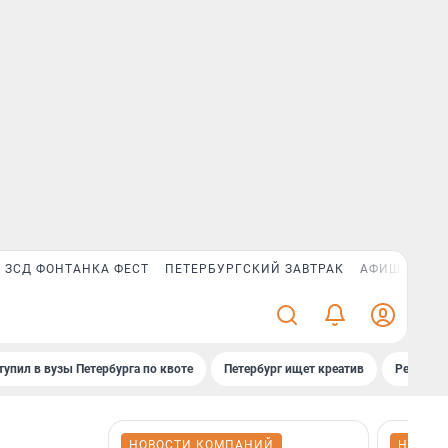
ЗСД ФОНТАНКА ФЕСТ
ПЕТЕРБУРГСКИЙ ЗАВТРАК
АФИША PLUS
тупил в вузы Петербурга по квоте
Петербург ищет креатив
Рейтинги
НОВОСТИ КОМПАНИЙ
НОВОС