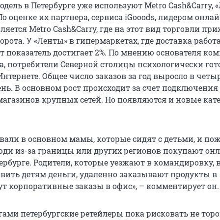
ель в Петербурге уже используют Metro Cash&Carry, «
 По оценке их партнера, сервиса iGooods, лидером онлай
ляется Metro Cash&Carry, где на этот вид торговли при
борота. У «Ленты» в гипермаркетах, где доставка работ
от показатель достигает 2%. По мнению основателя ко
а, потребители Северной столицы психологически го
Интернете. Общее число заказов за год выросло в четы
 день. В основном рост происходит за счет подключения
магазинов крупных сетей. Но появляются и новые кат
вали в основном мамы, которые сидят с детьми, и по
юди из-за границы или других регионов покупают он
ербурге. Родители, которые уезжают в командировку, 
тавить детям деньги, удаленно заказывают продукты в
ут корпоративные заказы в офис», – комментирует он.
гами петербургские ретейлеры пока рисковать не торо