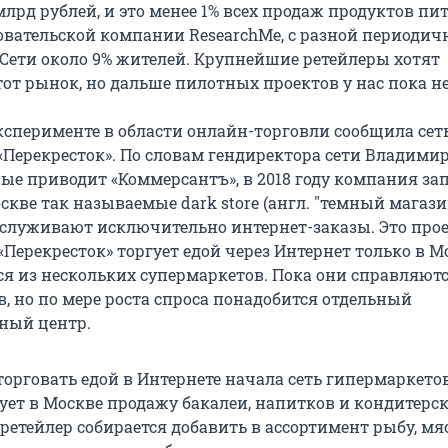
млрд рублей, и это менее 1% всех продаж продуктов пи
вательской компании ResearchMe, с разной периодич
 Сети около 9% жителей. Крупнейшие ретейлеры хотят
тот рынок, но дальше пилотных проектов у нас пока не
ксперименте в области онлайн-торговли сообщила сет
«Перекресток». По словам гендиректора сети Владими
ые приводит «Коммерсантъ», в 2018 году компания за
скве так называемые dark store (англ. "темный магазин
бслуживают исключительно интернет-заказы. Это прое
«Перекресток» торгует едой через Интернет только в М
ся из нескольких супермаркетов. Пока они справляютс
, но по мере роста спроса понадобится отдельный
ный центр.
торговать едой в Интернете начала сеть гипермаркето
рует в Москве продажу бакалеи, напитков и кондитерс
ретейлер собирается добавить в ассортимент рыбу, мя