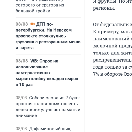
и фрукты. По и
сотового оператора из
регионы.
большой тройки
От федеральных
08/08
ДТП по-
петербургски. На Невском
К примеру, мага
проспекте столкнулись
наименований с
грузовик с ресторанным меню
молочной проду
и карета
только для жит
распределитель
08/08
WB: Спрос на
года только за 
использование
альтернативных
7% в обороте Ozo
маркетплейсу складов вырос
в 10 раз
08/08
Собери слова из 7 букв:
простая головоломка «шесть
лепестков» улучшает память и
внимание
08/08
Дофаминовый шик,