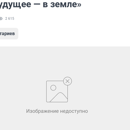
удущее — в земле»
2 615
тариев