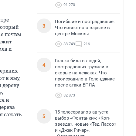
91 270
нтре
Погибшие и пострадавшие.
3
 который
Что известно о взрыве в
центре Москвы
ые почвы
лежит
88 749
216
кла и
Галька била в людей,
4
пострадавших грузили в
верхних
скорые на лежаках. Что
т в яму,
происходило в Геленджике
и дереву
после атаки БПЛА
у.
82 873
ся и
дерева
15 телесериалов августа —
я сажать
5
выбор «Фонтанки»: «Коп-
звезда», новые «Тед Лассо»
и «Джек Ричер»,