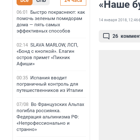
Все
СПБ
24 часа
«Наше б
06:01
Быстро покраснеют: как
помочь зеленым помидорам
14 января 2018, 12:46
дома — пять самых
эффективных способов
26
коммен
02:14
SLAVA MARLOW, ЛСП,
«Бонд с кнопкой». Елагин
остров примет «Пикник
Афиши»
00:35
Испания вводит
пограничный контроль для
путешественников из Италии
07/08
Во Французских Альпах
погибла россиянка.
Федерация альпинизма РФ:
«Непрофессионально и
странно»