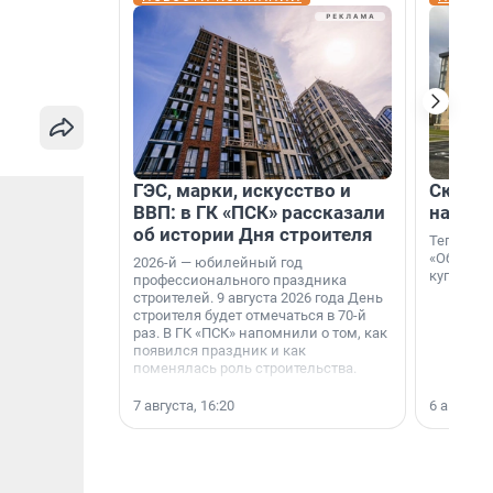
ГЭС, марки, искусство и
Скидка
ВВП: в ГК «ПСК» рассказали
на гот
об истории Дня строителя
Теперь к
«Образцо
2026-й — юбилейный год
купить с
профессионального праздника
строителей. 9 августа 2026 года День
строителя будет отмечаться в 70-й
раз. В ГК «ПСК» напомнили о том, как
появился праздник и как
поменялась роль строительства.
7 августа, 16:20
6 августа,