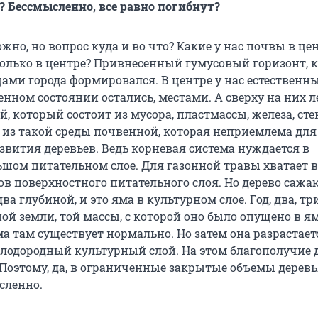
? Бессмысленно, все равно погибнут?
ожно, но вопрос куда и во что? Какие у нас почвы в це
 только в центре? Привнесенный гумусовый горизонт,
цами города формировался. В центре у нас естественн
енном состоянии остались, местами. А сверху на них 
, который состоит из мусора, пластмассы, железа, сте
ь из такой среды почвенной, которая неприемлема для
звития деревьев. Ведь корневая система нуждается в
ьшом питательном слое. Для газонной травы хватает 
ов поверхностного питательного слоя. Но дерево сажаю
ва глубиной, и это яма в культурном слое. Год, два, тр
ной земли, той массы, с которой оно было опущено в ям
а там существует нормально. Но затем она разрастает
плодородный культурный слой. На этом благополучие 
 Поэтому, да, в ограниченные закрытые объемы деревь
сленно.