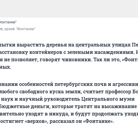
Фонтанки"
в, архив "Фонтанки"
опытки вырастить деревья на центральных улицах П
асстановку контейнеров с зелеными насаждениями. 
я не позволяет, говорят чиновники. Так ли это, «Фон
ных.
знании особенностей петербургских почв и агрессив
любого свободного куска земли, считает профессор Б
 наук и научный руководитель Центрального музея
 Бюджетные деньги, которые тратят на высаживание
твительно уходят в никуда, и будут продолжать уход
остигнет «верхов», рассказал он «Фонтанке».