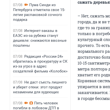
сажать деревья
07/08
Пума Синди из
Петербурга отметила свое 15-
летие распаковкой сочного
– Нет, сажать м
подарка
города, да и не
где-то за грани
07/08
Интернет-заказы в
только в погреб
ЕАЭС из-за рубежа станут
культурный слой
дешевле: снижаются ввозные
прочего. То ест
пошлины
нормального ра
07/08
Редакция «России-24»
достаточно бол
обратилась в прокуратуру и СК
10-15 сантиметр
из-за угроз в адрес
метра полтора-д
создателей фильма «Колобок»
хватает его род
Корневая систем
07/08
Не даст съесть лишнего
упирается в не
и уберет отеки: этот продукт
незаменим для худеющих
заканчивается.
в городе бессмы
07/08
Пять человек
погибли в лобовом ДТП в