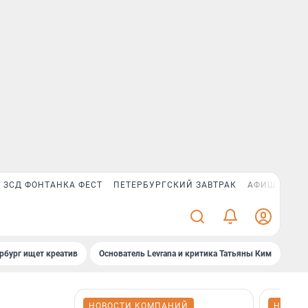
ЗСД ФОНТАНКА ФЕСТ
ПЕТЕРБУРГСКИЙ ЗАВТРАК
АФИША PLUS
рбург ищет креатив
Основатель Levrana и критика Татьяны Ким
Зач
НОВОСТИ КОМПАНИЙ
НОВОС