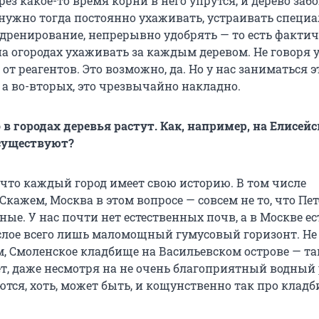
рез какое-то время корни в него упрутся, и дерево забо
 нужно тогда постоянно ухаживать, устраивать специ
дренирование, непрерывно удобрять — то есть фактич
а огородах ухаживать за каждым деревом. Не говоря у
от реагентов. Это возможно, да. Но у нас заниматься э
 а во-вторых, это чрезвычайно накладно.
о в городах деревья растут. Как, например, на Елисей
 существуют?
 что каждый город имеет свою историю. В том числе
Скажем, Москва в этом вопросе — совсем не то, что Пет
ые. У нас почти нет естественных почв, а в Москве ест
слое всего лишь маломощный гумусовый горизонт. Не 
м, Смоленское кладбище на Васильевском острове — та
ет, даже несмотря на не очень благоприятный водный
тся, хоть, может быть, и кощунственно так про клад