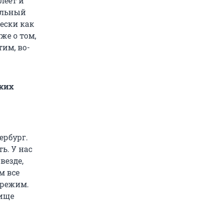
леет и
альный
ески как
же о том,
тим, во-
ских
ербург.
ь. У нас
везде,
м все
 режим.
бище