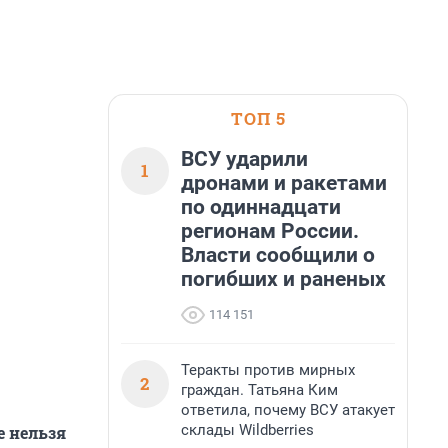
ТОП 5
ВСУ ударили
1
дронами и ракетами
по одиннадцати
регионам России.
Власти сообщили о
погибших и раненых
114 151
Теракты против мирных
2
граждан. Татьяна Ким
ответила, почему ВСУ атакует
склады Wildberries
е нельзя