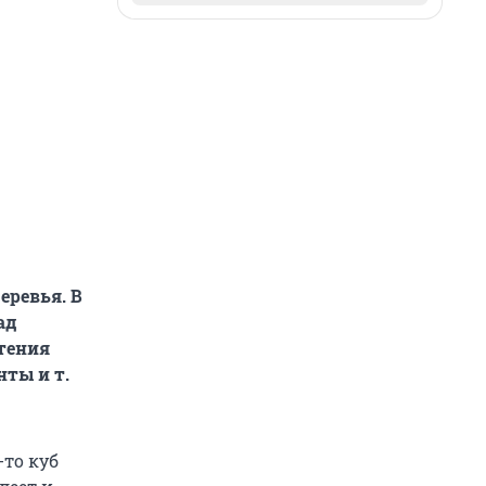
еревья. В
ад
тения
нты и т.
-то куб