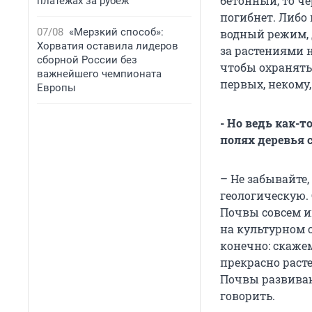
бетонный, то че
платежах за рубеж
погибнет. Либо
07/08
«Мерзкий способ»:
водный режим, 
Хорватия оставила лидеров
за растениями н
сборной России без
чтобы охранять 
важнейшего чемпионата
первых, некому,
Европы
- Но ведь как-т
полях деревья
– Не забывайте,
геологическую. 
Почвы совсем ин
на культурном 
конечно: скаже
прекрасно раст
Почвы развиваю
говорить.