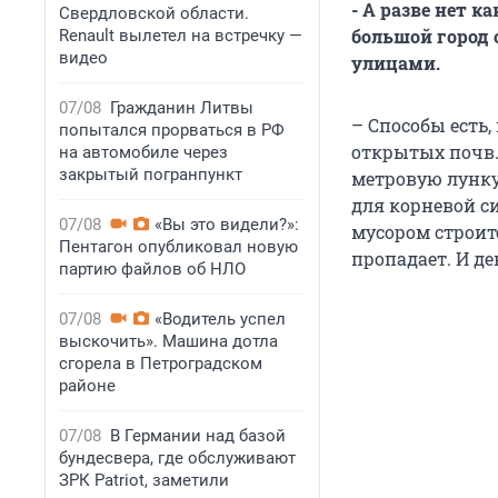
- А разве нет 
Свердловской области.
большой город 
Renault вылетел на встречку —
видео
улицами.
07/08
Гражданин Литвы
– Способы есть
попытался прорваться в РФ
открытых почв. 
на автомобиле через
закрытый погранпункт
метровую лунку
для корневой си
07/08
«Вы это видели?»:
мусором строите
Пентагон опубликовал новую
пропадает. И д
партию файлов об НЛО
07/08
«Водитель успел
выскочить». Машина дотла
сгорела в Петроградском
районе
07/08
В Германии над базой
бундесвера, где обслуживают
ЗРК Patriot, заметили