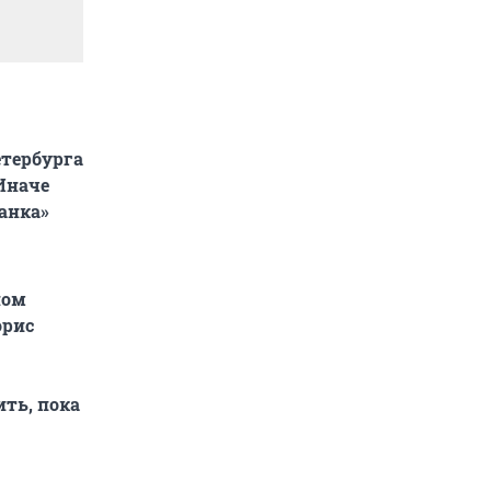
етербурга
Иначе
танка»
ном
орис
ить, пока