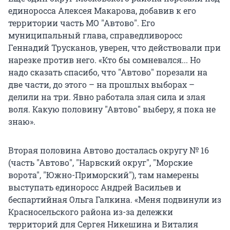
единоросса Алексея Макарова, добавив к его
территории часть МО "Автово". Его
муниципальный глава, справедливоросс
Геннадий Трусканов, уверен, что действовали при
нарезке против него. «Кто бы сомневался... Но
надо сказать спасибо, что "Автово" порезали на
две части, до этого – на прошлых выборах –
делили на три. Явно работала злая сила и злая
воля. Какую половину "Автово" выберу, я пока не
знаю».
Вторая половина Автово досталась округу № 16
(часть "Автово", "Нарвский округ", "Морские
ворота", "Южно-Приморский"), там намерены
выступать единоросс Андрей Васильев и
беспартийная Ольга Галкина. «Меня подвинули из
Красносельского района из-за дележки
территорий для Сергея Никешина и Виталия