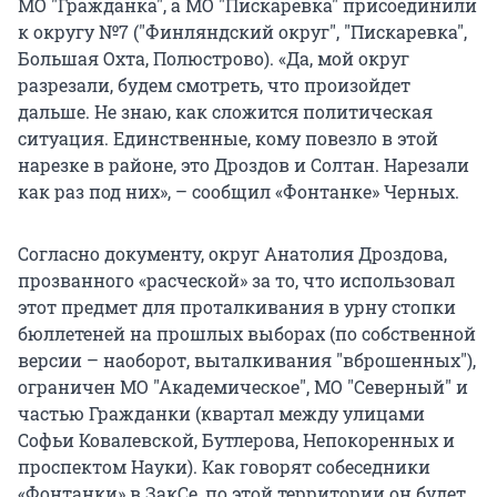
МО "Гражданка", а МО "Пискаревка" присоединили
к округу №7 ("Финляндский округ", "Пискаревка",
Большая Охта, Полюстрово). «Да, мой округ
разрезали, будем смотреть, что произойдет
дальше. Не знаю, как сложится политическая
ситуация. Единственные, кому повезло в этой
нарезке в районе, это Дроздов и Солтан. Нарезали
как раз под них», – сообщил «Фонтанке» Черных.
Согласно документу, округ Анатолия Дроздова,
прозванного «расческой» за то, что использовал
этот предмет для проталкивания в урну стопки
бюллетеней на прошлых выборах (по собственной
версии – наоборот, выталкивания "вброшенных"),
ограничен МО "Академическое", МО "Северный" и
частью Гражданки (квартал между улицами
Софьи Ковалевской, Бутлерова, Непокоренных и
проспектом Науки). Как говорят собеседники
«Фонтанки» в ЗакСе, по этой территории он будет