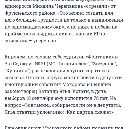
единоросса Михаила Черепанова «отрезали» от
Фрунзенского района. «Это может создать для
него большие трудности не только в выдвижении
по одномандатному округу, но даже в победе на
праймериз и выдвижении от партии ЕР по
спискам», – уверен он.
Впрочем, по словам собеседников «Фонтанки» в
ЗакСе, округ № 21 (МО "Гагаринское", "Звездное",
"Купчино") разрезали для другого соратника
спикера. От этого округа может пойти в депутаты
действующий советник Макарова и бывший
законотворец Ватаняр Ягья. Кстати, в день
выборов 18 сентября ему исполнится 78 лет. На
вопрос «Фонтанки», собирается ли он в депутаты,
Ягья ответил уклончиво: «Как партия скажет».
Еще один округ Московского района порезали под