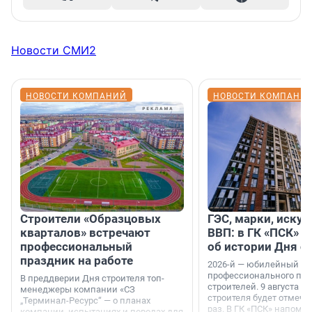
Новости СМИ2
НОВОСТИ КОМПАНИЙ
НОВОСТИ КОМПАНИ
Строители «Образцовых
ГЭС, марки, искус
кварталов» встречают
ВВП: в ГК «ПСК» р
профессиональный
об истории Дня с
праздник на работе
2026-й — юбилейный го
профессионального пр
В преддверии Дня строителя топ-
строителей. 9 августа 2
менеджеры компании «СЗ
строителя будет отмечат
„Терминал-Ресурс“ — о планах
раз. В ГК «ПСК» напомни
компании, испытаниях и поводах для