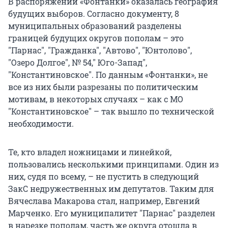
В распоряжении «Фонтанки» оказалась география
будущих выборов. Согласно документу, 8
муниципальных образований разделены
границей будущих округов пополам – это
"Парнас", "Гражданка", "Автово", "Юнтолово",
"Озеро Долгое", № 54," Юго-Запад",
"Константиновское". По данным «Фонтанки», не
все из них были разрезаны по политическим
мотивам, в некоторых случаях – как с МО
"Константиновское" – так вышло по технической
необходимости.
Те, кто владел ножницами и линейкой,
пользовались несколькими принципами. Один из
них, судя по всему, – не пустить в следующий
ЗакС недружественных им депутатов. Таким для
Вячеслава Макарова стал, например, Евгений
Марченко. Его муниципалитет "Парнас" разделен
в нарезке пополам, часть же округа отошла в