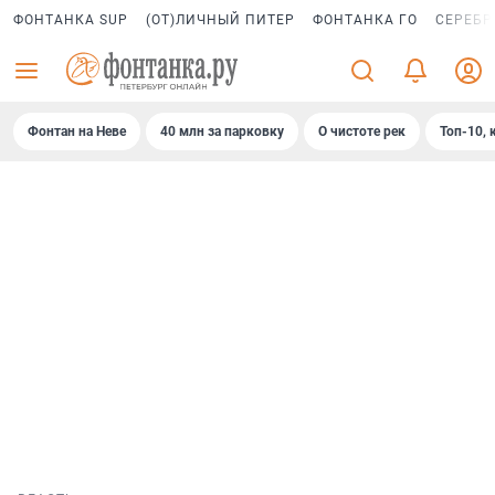
ФОНТАНКА SUP
(ОТ)ЛИЧНЫЙ ПИТЕР
ФОНТАНКА ГО
СЕРЕБР
Фонтан на Неве
40 млн за парковку
О чистоте рек
Топ-10, 