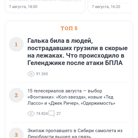
появился праздник и к
осторожного оптимизма.
7 августа, 18:00
7 августа, 16:20
поменялась роль строит
ТОП 5
Галька била в людей,
1
пострадавших грузили в скорые
на лежаках. Что происходило в
Геленджике после атаки БПЛА
91 265
15 телесериалов августа — выбор
2
«Фонтанки»: «Коп-звезда», новые «Тед
Лассо» и «Джек Ричер», «Одержимость»
74 824
27
Экипаж пропавшего в Сибири самолета из
3
Ленобласти вышел на связь