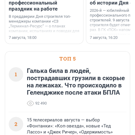
профессиональный
об истории Дня с
праздник на работе
2026-й — юбилейный го
профессионального пр
В преддверии Дня строителя топ-
строителей. 9 августа 2
менеджеры компании «СЗ
строителя будет отмечат
„Терминал-Ресурс“ — о планах
раз. В ГК «ПСК» напомни
компании, испытаниях и поводах для
появился праздник и к
осторожного оптимизма.
7 августа, 18:00
7 августа, 16:20
поменялась роль строит
ТОП 5
Галька била в людей,
1
пострадавших грузили в скорые
на лежаках. Что происходило в
Геленджике после атаки БПЛА
92 490
15 телесериалов августа — выбор
2
«Фонтанки»: «Коп-звезда», новые «Тед
Лассо» и «Джек Ричер», «Одержимость»