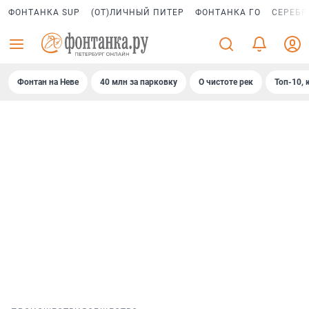
ФОНТАНКА SUP
(ОТ)ЛИЧНЫЙ ПИТЕР
ФОНТАНКА ГО
СЕРЕБР
Фонтан на Неве
40 млн за парковку
О чистоте рек
Топ-10, 