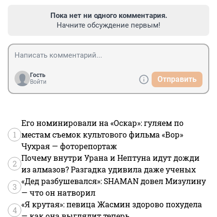
Пока нет ни одного комментария.
Начните обсуждение первым!
Гость
Отправить
Войти
Его номинировали на «Оскар»: гуляем по
1
местам съемок культового фильма «Вор»
Чухрая — фоторепортаж
Почему внутри Урана и Нептуна идут дожди
2
из алмазов? Разгадка удивила даже ученых
«Дед разбушевался»: SHAMAN довел Мизулину
3
— что он натворил
«Я крутая»: певица Жасмин здорово похудела
4
— как она выглядит теперь