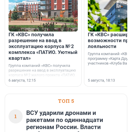
ГК «КВС» получила
ГК «КВС» расширя
разрешение на ввод в
возможности пр
эксплуатацию корпуса № 2
лояльности
комплекса «ПАТИО. Уютный
Группа компаний «КВС»
квартал»
программу «Карта Друга
участников «Клуба Ваши
Группа компаний «КВС» получила
разрешение на ввод в эксплуатацию
корпуса № 2 жилого проекта «ПАТИО.
Уютный квартал», расположенного во
6 августа, 12:15
5 августа, 18:13
Всеволожском районе
Ленинградской области.
ТОП 5
ВСУ ударили дронами и
1
ракетами по одиннадцати
регионам России. Власти