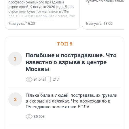
купить со специальной 
профессионального праздника
строителей. 9 августа 2026 года День
строителя будет отмечаться в 70-й
раз. В ГК «ПСК» напомнили о том, как
появился праздник и как
7 августа, 16:20
6 августа, 18:00
поменялась роль строительства.
ТОП 5
Погибшие и пострадавшие. Что
1
известно о взрыве в центре
Москвы
91 548
217
Галька била в людей, пострадавших грузили
2
в скорые на лежаках. Что происходило в
Геленджике после атаки БПЛА
85 503