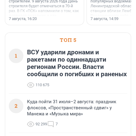
строителей. 9 августа 2026 года День
популярных водоёмах
строителя будет отмечаться в 70-й
Ленинградской области
раз. В ГК «ПСК» напомнили о том, как
станции вблизи Лембол
появился праздник и как
Раздолинского озёр, а 
7 августа, 16:20
7 августа, 14:59
поменялась роль строительства.
недалеко от Большого Т
водопада.
ТОП 5
ВСУ ударили дронами и
1
ракетами по одиннадцати
регионам России. Власти
сообщили о погибших и раненых
110 675
Куда пойти 31 июля–2 августа: праздник
2
флоксов, «Пространственный сдвиг» у
Манежа и «Музыка мира»
92 299
7