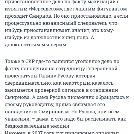
приостановленное дело по факту махинаций с
изъятым «Мерседесом», где главным фигурантом
проходит Смирнов. Но оно приостановлено, а если
процессуально независимый следователь что-
нибудь приостанавливает, значит, это кому-
нибудь из должностных лиц надо. А
должностным мы верим.
Также в СКР где-то валяется уголовное дело по
факту нападения на сотрудницу Генеральной
прокуратуры Галину Русову, которая
сверхвнимательно, как некоторым казалось,
занимается проверкой сигналов в отношении
Смирнова. А сама Русова письменно обращалась к
своему руководству, прямо связывая это
нападение со Смирновым. Но Русова, при всем
уважении, – дама, и это надо бы расценивать как
бездоказательные эмоции.
Наконец, в 2007 году суд присяжных оправдал