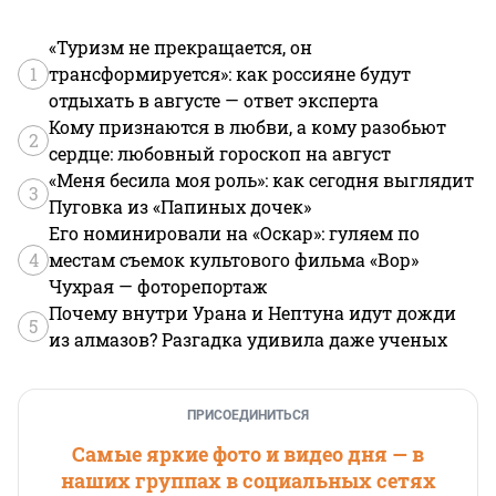
«Туризм не прекращается, он
1
трансформируется»: как россияне будут
отдыхать в августе — ответ эксперта
Кому признаются в любви, а кому разобьют
2
сердце: любовный гороскоп на август
«Меня бесила моя роль»: как сегодня выглядит
3
Пуговка из «Папиных дочек»
Его номинировали на «Оскар»: гуляем по
4
местам съемок культового фильма «Вор»
Чухрая — фоторепортаж
Почему внутри Урана и Нептуна идут дожди
5
из алмазов? Разгадка удивила даже ученых
ПРИСОЕДИНИТЬСЯ
Самые яркие фото и видео дня — в
наших группах в социальных сетях