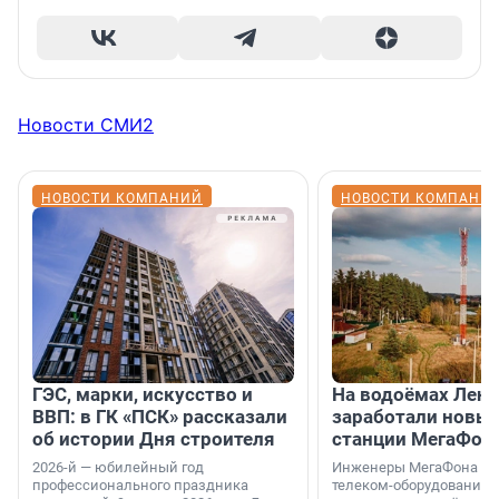
Новости СМИ2
НОВОСТИ КОМПАНИЙ
НОВОСТИ КОМПАНИ
ГЭС, марки, искусство и
На водоёмах Лен
ВВП: в ГК «ПСК» рассказали
заработали новы
об истории Дня строителя
станции МегаФон
2026-й — юбилейный год
Инженеры МегаФона ус
профессионального праздника
телеком-оборудование 