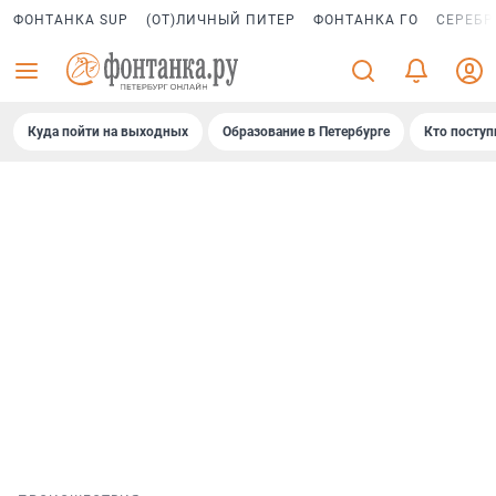
ФОНТАНКА SUP
(ОТ)ЛИЧНЫЙ ПИТЕР
ФОНТАНКА ГО
СЕРЕБР
Куда пойти на выходных
Образование в Петербурге
Кто поступ