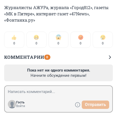
Журналисты АЖУРа, журнала «Город812», газеты
«МК в Питере», интернет-газет «47News»,
«Фонтанка.ру»
0
0
0
0
0
КОММЕНТАРИИ
0
Пока нет ни одного комментария.
Начните обсуждение первым!
Гость
Отправить
Войти