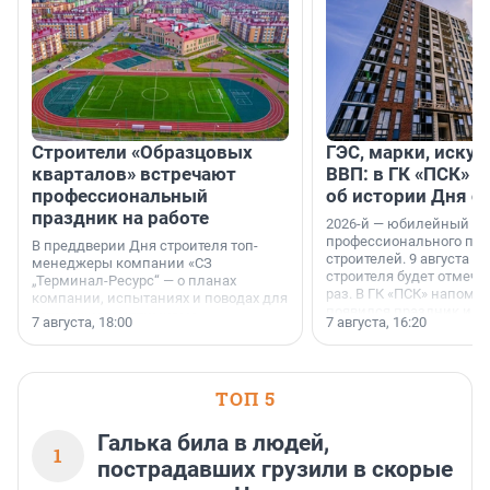
Строители «Образцовых
ГЭС, марки, искус
кварталов» встречают
ВВП: в ГК «ПСК» р
профессиональный
об истории Дня с
праздник на работе
2026-й — юбилейный го
профессионального пр
В преддверии Дня строителя топ-
строителей. 9 августа 2
менеджеры компании «СЗ
строителя будет отмечат
„Терминал-Ресурс“ — о планах
раз. В ГК «ПСК» напомни
компании, испытаниях и поводах для
появился праздник и к
осторожного оптимизма.
7 августа, 18:00
7 августа, 16:20
поменялась роль строит
ТОП 5
Галька била в людей,
1
пострадавших грузили в скорые