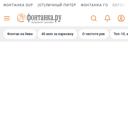
ФОНТАНКА SUP
(ОТ)ЛИЧНЫЙ ПИТЕР
ФОНТАНКА ГО
СЕРЕБР
Фонтан на Неве
40 млн за парковку
О чистоте рек
Топ-10, 