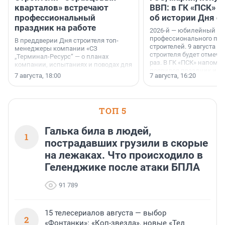
кварталов» встречают
ВВП: в ГК «ПСК» р
профессиональный
об истории Дня с
праздник на работе
2026-й — юбилейный го
профессионального пр
В преддверии Дня строителя топ-
строителей. 9 августа 2
менеджеры компании «СЗ
строителя будет отмечат
„Терминал-Ресурс“ — о планах
раз. В ГК «ПСК» напомни
компании, испытаниях и поводах для
появился праздник и к
осторожного оптимизма.
7 августа, 18:00
7 августа, 16:20
поменялась роль строит
ТОП 5
Галька била в людей,
1
пострадавших грузили в скорые
на лежаках. Что происходило в
Геленджике после атаки БПЛА
91 789
15 телесериалов августа — выбор
2
«Фонтанки»: «Коп-звезда», новые «Тед