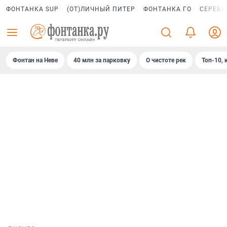
ФОНТАНКА SUP
(ОТ)ЛИЧНЫЙ ПИТЕР
ФОНТАНКА ГО
СЕРЕБР
Фонтан на Неве
40 млн за парковку
О чистоте рек
Топ-10, 