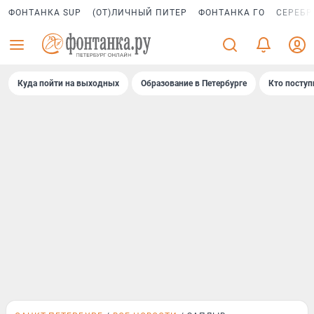
ФОНТАНКА SUP
(ОТ)ЛИЧНЫЙ ПИТЕР
ФОНТАНКА ГО
СЕРЕБР
Куда пойти на выходных
Образование в Петербурге
Кто поступ