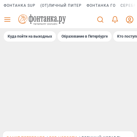
ФОНТАНКА SUP
(ОТ)ЛИЧНЫЙ ПИТЕР
ФОНТАНКА ГО
СЕРЕБР
Куда пойти на выходных
Образование в Петербурге
Кто поступ