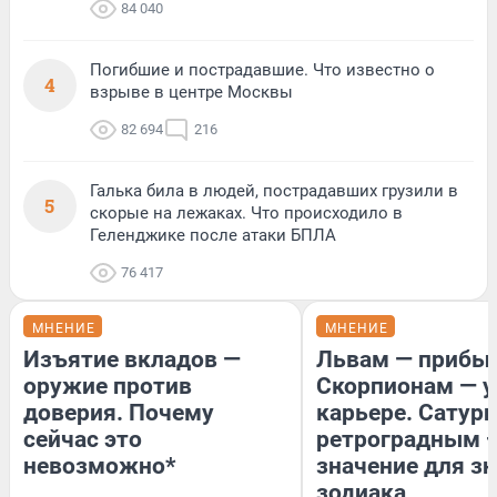
84 040
Погибшие и пострадавшие. Что известно о
4
взрыве в центре Москвы
82 694
216
Галька била в людей, пострадавших грузили в
5
скорые на лежаках. Что происходило в
Геленджике после атаки БПЛА
76 417
МНЕНИЕ
МНЕНИЕ
Изъятие вкладов —
Львам — прибыл
оружие против
Скорпионам — у
доверия. Почему
карьере. Сатурн
сейчас это
ретроградным 
невозможно*
значение для з
зодиака