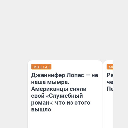
МНЕНИЕ
МНЕНИЕ
Дженнифер Лопес — не
Ремонт
наша мымра.
чему г
Американцы сняли
Петерб
свой «Служебный
роман»: что из этого
вышло