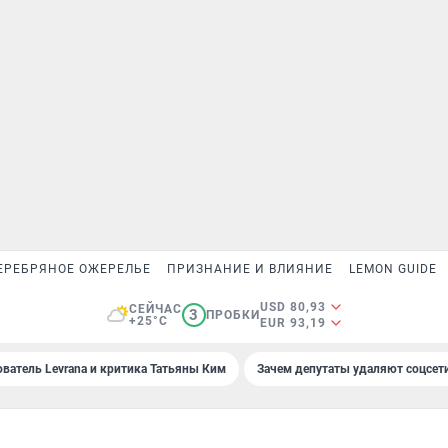
ЕРЕБРЯНОЕ ОЖЕРЕЛЬЕ
ПРИЗНАНИЕ И ВЛИЯНИЕ
LEMON GUIDE
USD 80,93
СЕЙЧАС
3
ПРОБКИ
+25°C
EUR 93,19
ователь Levrana и критика Татьяны Ким
Зачем депутаты удаляют соцсет