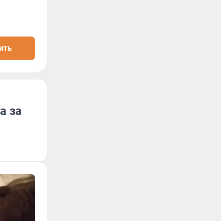
ить
а за