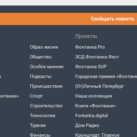
Сообщить новость
Проекты
Образ жизни
Фонтанка Pro
Общество
ЗСД Фонтанка Фест
Особое мнение
Фонтанка SUP
а
Подкасты
Городская премия «Фонтанк
Проиcшествия
(От)Личный Петербург
онтанки»
Спорт
Наша коллекция
Строительство
Книги «Фонтанки»
Технологии
Fontanka.digital
Туризм
Дом Радио
Финансы
Кронштадт: Главное