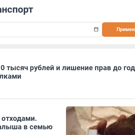
анспорт
Примен
0 тысяч рублей и лишение прав до год
алками
 отходами.
алыша в семью