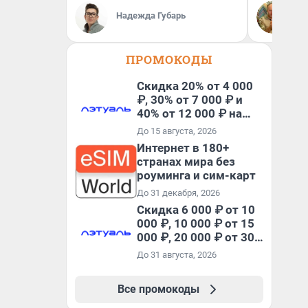
Де
Надежда Губарь
ди
ПРОМОКОДЫ
Скидка 20% от 4 000
₽, 30% от 7 000 ₽ и
40% от 12 000 ₽ на
первый и все
До 15 августа, 2026
повторные заказы по
Интернет в 180+
промокоду ТРЕНД
странах мира без
роуминга и сим-карт
До 31 декабря, 2026
Скидка 6 000 ₽ от 10
000 ₽, 10 000 ₽ от 15
000 ₽, 20 000 ₽ от 30
000 ₽ и 35 000 ₽ от 50
До 31 августа, 2026
000 ₽ на первый и все
повторные заказы по
Все промокоды
промокоду НАБЕРИ