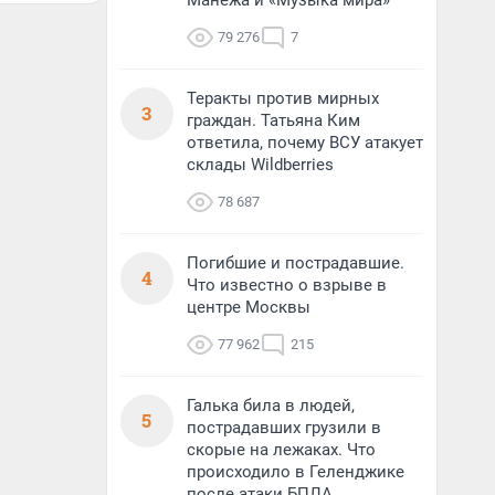
Манежа и «Музыка мира»
79 276
7
Теракты против мирных
3
граждан. Татьяна Ким
ответила, почему ВСУ атакует
склады Wildberries
78 687
Погибшие и пострадавшие.
4
Что известно о взрыве в
центре Москвы
77 962
215
Галька била в людей,
5
пострадавших грузили в
скорые на лежаках. Что
происходило в Геленджике
после атаки БПЛА