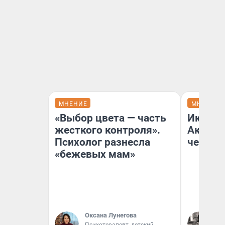
МНЕНИЕ
МНЕНИЕ
«Выбор цвета — часть
Икра о
жесткого контроля».
Акакия
Психолог разнесла
чем на
«бежевых мам»
Оксана Лунегова
Дм