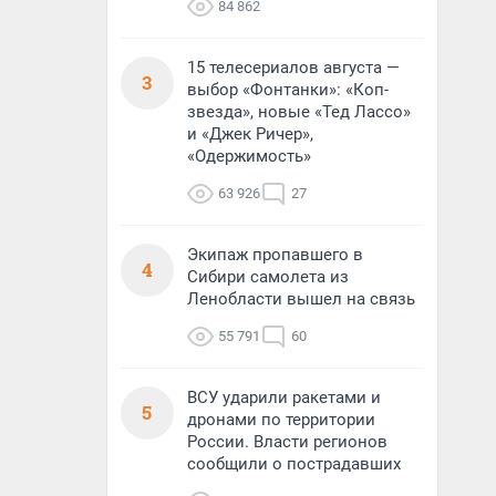
84 862
15 телесериалов августа —
3
выбор «Фонтанки»: «Коп-
звезда», новые «Тед Лассо»
и «Джек Ричер»,
«Одержимость»
63 926
27
Экипаж пропавшего в
4
Сибири самолета из
Ленобласти вышел на связь
55 791
60
ВСУ ударили ракетами и
5
дронами по территории
России. Власти регионов
сообщили о пострадавших