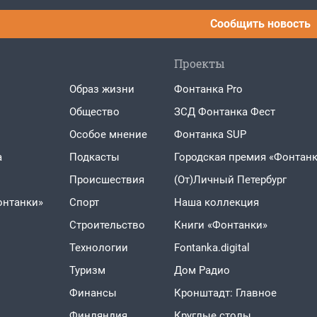
Сообщить новость
Проекты
Образ жизни
Фонтанка Pro
Общество
ЗСД Фонтанка Фест
Особое мнение
Фонтанка SUP
а
Подкасты
Городская премия «Фонтанк
Проиcшествия
(От)Личный Петербург
онтанки»
Спорт
Наша коллекция
Строительство
Книги «Фонтанки»
Технологии
Fontanka.digital
Туризм
Дом Радио
Финансы
Кронштадт: Главное
Финляндия
Круглые столы