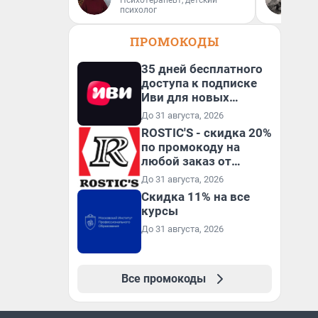
Психотерапевт, детский
Ав
психолог
ПРОМОКОДЫ
35 дней бесплатного
доступа к подписке
Иви для новых
пользователей
До 31 августа, 2026
ROSTIC'S - скидка 20%
по промокоду на
любой заказ от
3199₽!
До 31 августа, 2026
Скидка 11% на все
курсы
До 31 августа, 2026
Все промокоды