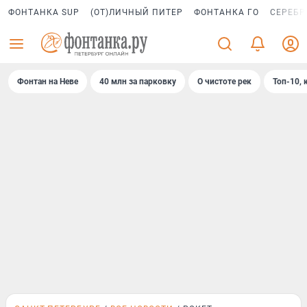
ФОНТАНКА SUP
(ОТ)ЛИЧНЫЙ ПИТЕР
ФОНТАНКА ГО
СЕРЕБР
Фонтан на Неве
40 млн за парковку
О чистоте рек
Топ-10, 