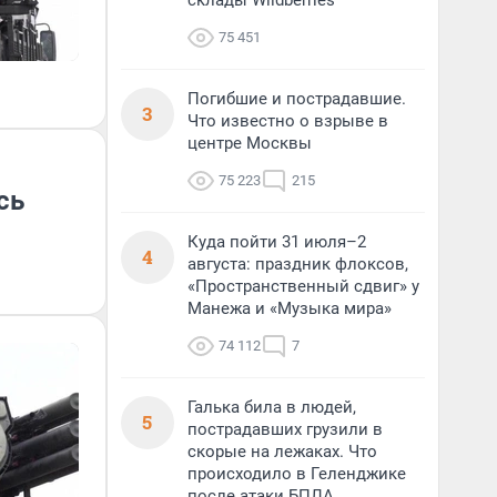
склады Wildberries
75 451
Погибшие и пострадавшие.
3
Что известно о взрыве в
центре Москвы
75 223
215
сь
Куда пойти 31 июля–2
4
августа: праздник флоксов,
«Пространственный сдвиг» у
Манежа и «Музыка мира»
74 112
7
Галька била в людей,
5
пострадавших грузили в
скорые на лежаках. Что
происходило в Геленджике
после атаки БПЛА