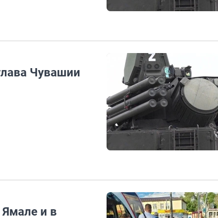
глава Чувашии
 Ямале и в