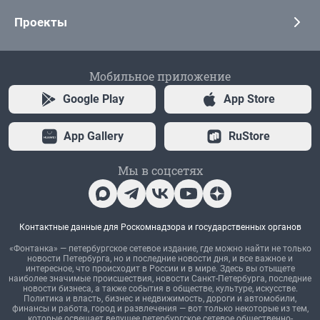
Проекты
Мобильное приложение
Google Play
App Store
App Gallery
RuStore
Мы в соцсетях
Контактные данные для Роскомнадзора и государственных органов
«Фонтанка» — петербургское сетевое издание, где можно найти не только
новости Петербурга, но и последние новости дня, и все важное и
интересное, что происходит в России и в мире. Здесь вы отыщете
наиболее значимые происшествия, новости Санкт-Петербурга, последние
новости бизнеса, а также события в обществе, культуре, искусстве.
Политика и власть, бизнес и недвижимость, дороги и автомобили,
финансы и работа, город и развлечения — вот только некоторые из тем,
которые освещает ведущее петербургское сетевое общественно-