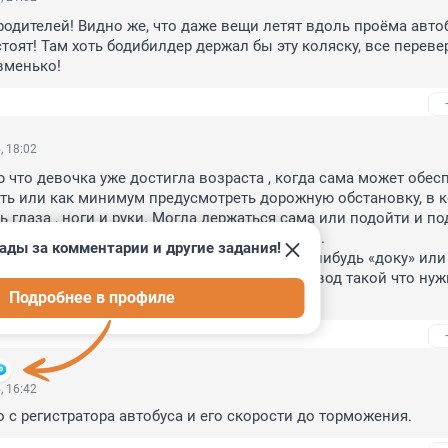
 родителей! Видно же, что даже вещи летят вдоль проёма автоб
тоят! Там хоть бодибилдер держал бы эту коляску, все переве
вменько!
, 18:02
ю что девочка уже достигла возраста , когда сама может обесп
ть или как минимум предусмотреть дорожную обстановку, в к
ь глаза , ноги и руки. Могла держаться сама или подойти и по
ере (который возможно был в слепой зоне) .

ады за комментарии и другие задания!
ели дали ей телефон и она играла в какую- нибудь «доку» или 
 или во что сейчас дети играют. В общем вывод такой что нуж
Подробнее в профиле
ривать чтоб тебя понимали.
, 16:42
о с регистратора автобуса и его скорости до торможения.