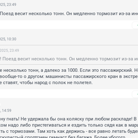
25, 23:49
 Поезд весит несколько тонн. Он медленно тормозит из-за ин
25, 10:30
2025, 23:49
! Поезд весит несколько тонн. Он медленно тормозит из-за и
е несколько тонн, а далеко за 1000. Если это пассажирский. Н
вообще-то о другом: машинисты пассажирского кран в экстре
 ставят, чтобы народ с полок не полетел.
, 14:59
у гнать! Не удержала бы она коляску при любом раскладе! В 
ом надо либо пристегиваться и ездить только сядя как в марш
ть с тормозами. Там хоть как держись - все равно летать будеш
скулистый спортсмен гимнаст без багажа. Более убогого 