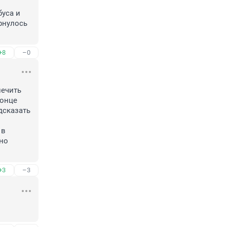
уса и 
рнулось 
+8
–0
ечить 
онце 
дсказать 
в 
но 
+3
–3