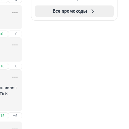
Все промокоды
+0
–0
+16
–0
ешевле г 
ь к 
+15
–6