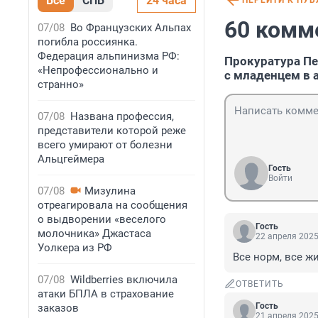
Все
СПБ
24 часа
ПЕРЕЙТИ К ПУ
60 комм
07/08
Во Французских Альпах
погибла россиянка.
Федерация альпинизма РФ:
Прокуратура Пе
«Непрофессионально и
с младенцем в 
странно»
07/08
Названа профессия,
представители которой реже
всего умирают от болезни
Альцгеймера
Гость
Войти
07/08
Мизулина
отреагировала на сообщения
о выдворении «веселого
Гость
молочника» Джастаса
22 апреля 2025
Уолкера из РФ
Все норм, все ж
07/08
Wildberries включила
ОТВЕТИТЬ
атаки БПЛА в страхование
Гость
заказов
21 апреля 2025