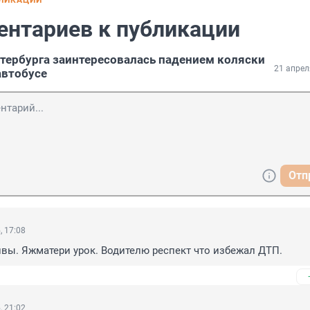
БЛИКАЦИИ
ентариев к публикации
тербурга заинтересовалась падением коляски
21 апрел
автобусе
Отп
, 17:08
ивы. Яжматери урок. Водителю респект что избежал ДТП.
, 21:02