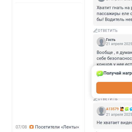
Хватит гнать на
пассажиры еле с
бы! Водитель не
ОТВЕТИТЬ
Гость
21 апреля 2025
Вообще , я дума
себе безопаснос
концов у нее ест
водителю о курь
Получай нагр
Наверняка родит
«синий трактор»
учиться разгова
ОТВЕТИТЬ
А13579
21 апреля 2025
Не хватает виде
07/08
Посетители «Ленты»