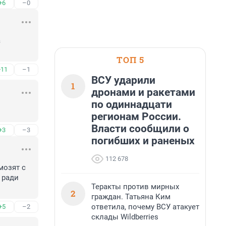
+6
–0
 
ТОП 5
+11
–1
ВСУ ударили
1
дронами и ракетами
по одиннадцати
регионам России.
Власти сообщили о
+3
–3
погибших и раненых
112 678
озят с 
ради 
Теракты против мирных
2
граждан. Татьяна Ким
ответила, почему ВСУ атакует
+5
–2
склады Wildberries