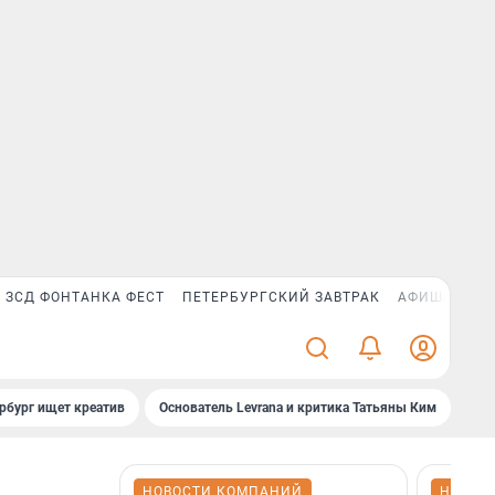
ЗСД ФОНТАНКА ФЕСТ
ПЕТЕРБУРГСКИЙ ЗАВТРАК
АФИША PLUS
рбург ищет креатив
Основатель Levrana и критика Татьяны Ким
Зач
НОВОСТИ КОМПАНИЙ
НОВОС