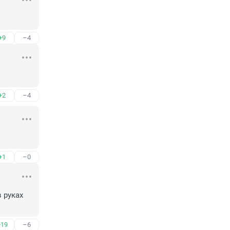
+9
–4
+2
–4
+1
–0
руках 
+19
–6