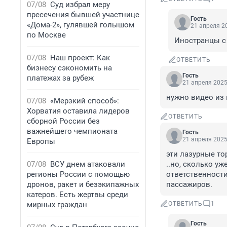
07/08
Суд избрал меру
пресечения бывшей участнице
Гость
«Дома-2», гулявшей голышом
21 апреля 20
по Москве
Иностранцы с 
07/08
Наш проект: Как
ОТВЕТИТЬ
бизнесу сэкономить на
Гость
платежах за рубеж
21 апреля 2025
нужно видео из
07/08
«Мерзкий способ»:
Хорватия оставила лидеров
ОТВЕТИТЬ
сборной России без
важнейшего чемпионата
Гость
21 апреля 2025
Европы
эти лазурные тор
07/08
ВСУ днем атаковали
..но, сколько уж
регионы России с помощью
ответственности
дронов, ракет и безэкипажных
пассажиров.
катеров. Есть жертвы среди
мирных граждан
ОТВЕТИТЬ
1
Гость