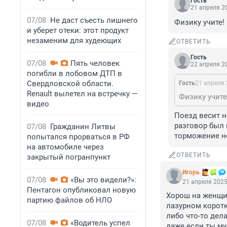
Гость
21 апреля 20
07/08
Не даст съесть лишнего
Физику учите!
и уберет отеки: этот продукт
незаменим для худеющих
ОТВЕТИТЬ
Гость
07/08
Пять человек
22 апреля 20
погибли в лобовом ДТП в
Свердловской области.
Гость
21 апреля 
Renault вылетел на встречку —
Физику учите
видео
Поезд весит н
разговор был 
07/08
Гражданин Литвы
торможение не
попытался прорваться в РФ
на автомобиле через
ОТВЕТИТЬ
закрытый погранпункт
Игoрь
07/08
«Вы это видели?»:
21 апреля 2025
Пентагон опубликовал новую
Хорош на женщин
партию файлов об НЛО
лазурном коротк
либо что-то дела
07/08
«Водитель успел
даже если ты му