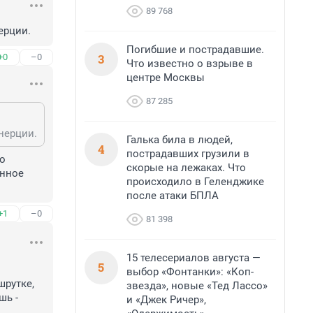
89 768
ерции.
Погибшие и пострадавшие.
3
+0
–0
Что известно о взрыве в
центре Москвы
87 285
нерции.
Галька била в людей,
4
пострадавших грузили в
о 
скорые на лежаках. Что
нное 
происходило в Геленджике
после атаки БПЛА
+1
–0
81 398
15 телесериалов августа —
5
выбор «Фонтанки»: «Коп-
рутке, 
звезда», новые «Тед Лассо»
ь - 
и «Джек Ричер»,