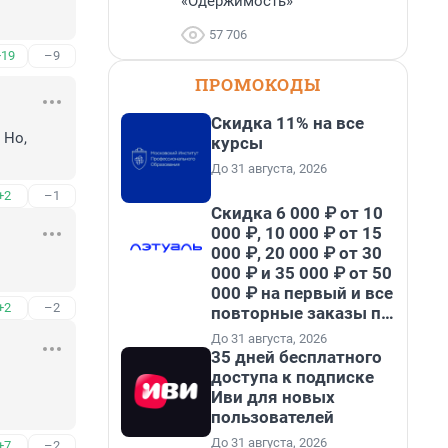
«Одержимость»
57 706
+19
–9
ПРОМОКОДЫ
Скидка 11% на все
Но, 
курсы
До 31 августа, 2026
+2
–1
Скидка 6 000 ₽ от 10
000 ₽, 10 000 ₽ от 15
000 ₽, 20 000 ₽ от 30
000 ₽ и 35 000 ₽ от 50
000 ₽ на первый и все
+2
–2
повторные заказы по
промокоду НАБЕРИ
До 31 августа, 2026
35 дней бесплатного
доступа к подписке
Иви для новых
пользователей
До 31 августа, 2026
+7
–2