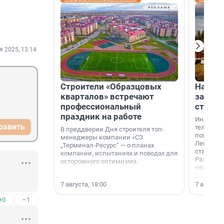
я 2025, 13:14
Строители «Образцовых
На вод
кварталов» встречают
зарабо
профессиональный
станци
праздник на работе
Инженер
равить
телеком-
В преддверии Дня строителя топ-
популярн
менеджеры компании «СЗ
Ленингра
„Терминал-Ресурс“ — о планах
станции 
компании, испытаниях и поводах для
Раздолин
осторожного оптимизма.
недалеко
водопада
7 августа, 18:00
7 августа,
+0
–1