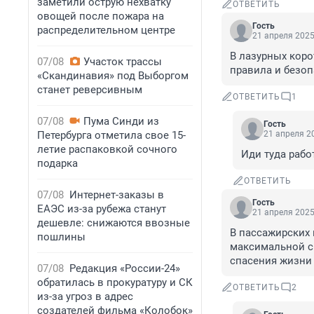
заметили острую нехватку
ОТВЕТИТЬ
овощей после пожара на
Гость
распределительном центре
21 апреля 2025
В лазурных коро
07/08
Участок трассы
правила и безоп
«Скандинавия» под Выборгом
станет реверсивным
ОТВЕТИТЬ
1
07/08
Пума Синди из
Гость
Петербурга отметила свое 15-
21 апреля 20
летие распаковкой сочного
Иди туда рабо
подарка
ОТВЕТИТЬ
07/08
Интернет-заказы в
Гость
ЕАЭС из-за рубежа станут
21 апреля 2025
дешевле: снижаются ввозные
В пассажирских 
пошлины
максимальной си
спасения жизни 
07/08
Редакция «России-24»
обратилась в прокуратуру и СК
ОТВЕТИТЬ
2
из-за угроз в адрес
создателей фильма «Колобок»