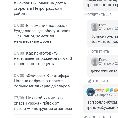
выскочить». Машина дотла
транспортного с
сгорела в Петроградском
районе
ОТВЕТИТЬ
2
07/08
В Германии над базой
Гость
21 апреля 20
бундесвера, где обслуживают
ЗРК Patriot, заметили
Коляску желат
неизвестные дроны
возможно, там 
ОТВЕТИТЬ
07/08
Как приготовить
настоящее мороженое дома: 3
Гость
проверенных рецепта
21 апреля 20
даже уже авто
07/08
«Одиссея» Кристофера
Нолана собрала в прокате
ОТВЕТИТЬ
больше миллиарда долларов
Гугуцэ
21 апреля 2025
07/08
Никакой химии: как
На троллейбусы 
спасти урожай яблок от
троллейбусами к
парши — инструкция агронома
ОТВЕТИТЬ
1