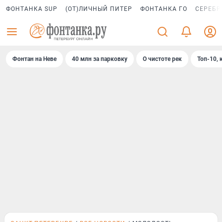
ФОНТАНКА SUP
(ОТ)ЛИЧНЫЙ ПИТЕР
ФОНТАНКА ГО
СЕРЕБР
Фонтан на Неве
40 млн за парковку
О чистоте рек
Топ-10, 