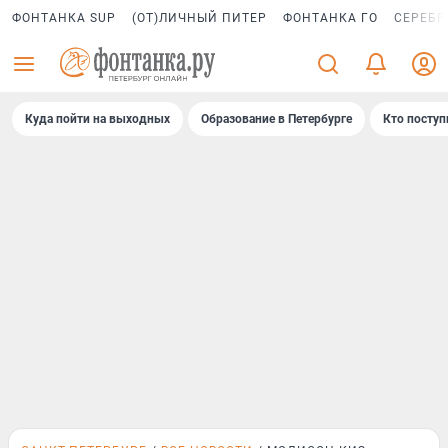
ФОНТАНКА SUP
(ОТ)ЛИЧНЫЙ ПИТЕР
ФОНТАНКА ГО
СЕРЕБР
Куда пойти на выходных
Образование в Петербурге
Кто поступ