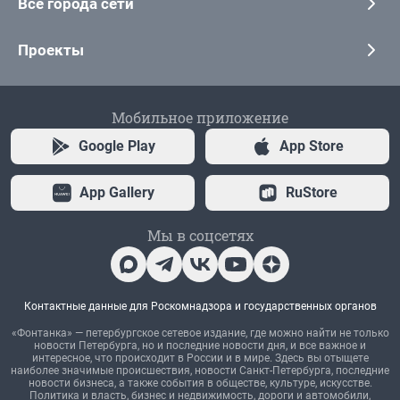
Все города сети
Проекты
Мобильное приложение
Google Play
App Store
App Gallery
RuStore
Мы в соцсетях
Контактные данные для Роскомнадзора и государственных органов
«Фонтанка» — петербургское сетевое издание, где можно найти не только
новости Петербурга, но и последние новости дня, и все важное и
интересное, что происходит в России и в мире. Здесь вы отыщете
наиболее значимые происшествия, новости Санкт-Петербурга, последние
новости бизнеса, а также события в обществе, культуре, искусстве.
Политика и власть, бизнес и недвижимость, дороги и автомобили,