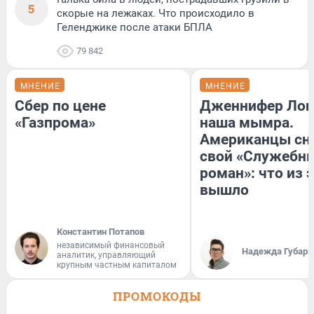
5
скорые на лежаках. Что происходило в
Геленджике после атаки БПЛА
79 842
МНЕНИЕ
МНЕНИЕ
Сбер по цене
Дженнифер Лоп
«Газпрома»
наша мымра.
Американцы сн
свой «Служебн
роман»: что из 
вышло
Константин Потапов
независимый финансовый
Надежда Губарь
аналитик, управляющий
крупным частным капиталом
ПРОМОКОДЫ