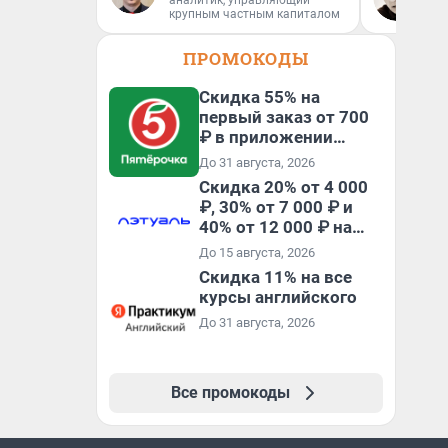
аналитик, управляющий
За
крупным частным капиталом
ре
ПРОМОКОДЫ
Скидка 55% на
первый заказ от 700
₽ в приложении
Пятёрочка Доставка
До 31 августа, 2026
Скидка 20% от 4 000
₽, 30% от 7 000 ₽ и
40% от 12 000 ₽ на
первый и все
До 15 августа, 2026
повторные заказы по
Скидка 11% на все
промокоду ТРЕНД
курсы английского
До 31 августа, 2026
Все промокоды