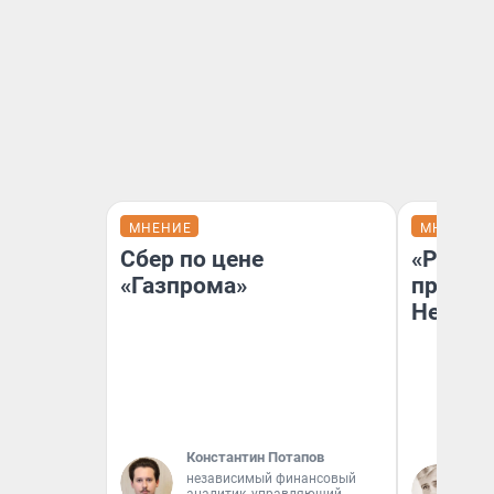
МНЕНИЕ
МНЕНИЕ
Сбер по цене
«Решен
«Газпрома»
принят
Неизве
Константин Потапов
Вы
независимый финансовый