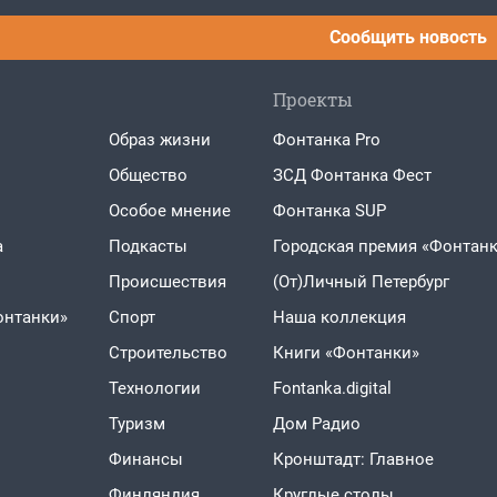
Сообщить новость
Проекты
Образ жизни
Фонтанка Pro
Общество
ЗСД Фонтанка Фест
Особое мнение
Фонтанка SUP
а
Подкасты
Городская премия «Фонтанк
Проиcшествия
(От)Личный Петербург
онтанки»
Спорт
Наша коллекция
Строительство
Книги «Фонтанки»
Технологии
Fontanka.digital
Туризм
Дом Радио
Финансы
Кронштадт: Главное
Финляндия
Круглые столы