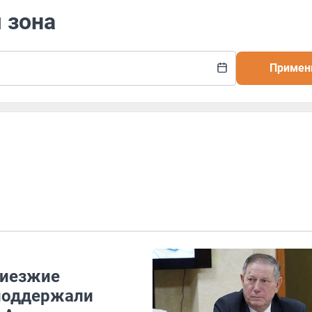
 зона
Примен
риезжие
 поддержали