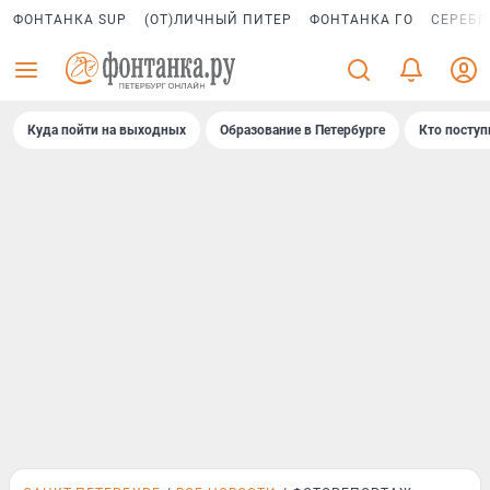
ФОНТАНКА SUP
(ОТ)ЛИЧНЫЙ ПИТЕР
ФОНТАНКА ГО
СЕРЕБР
Куда пойти на выходных
Образование в Петербурге
Кто поступ