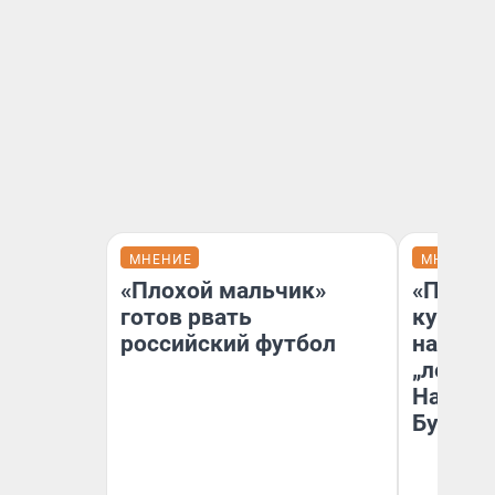
МНЕНИЕ
МНЕНИЕ
«Плохой мальчик»
«Пласт
готов рвать
культу
российский футбол
назван
„ленинг
На сме
Бурлак