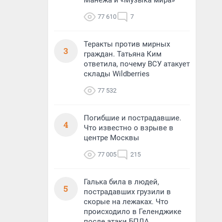
Манежа и «Музыка мира»
77 610
7
Теракты против мирных
3
граждан. Татьяна Ким
ответила, почему ВСУ атакует
склады Wildberries
77 532
Погибшие и пострадавшие.
4
Что известно о взрыве в
центре Москвы
77 005
215
Галька била в людей,
5
пострадавших грузили в
скорые на лежаках. Что
происходило в Геленджике
после атаки БПЛА