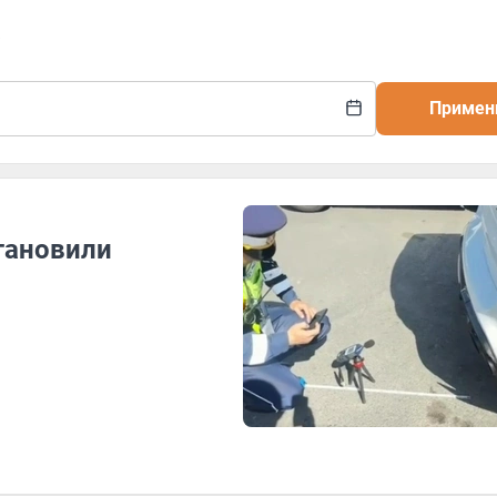
5
Примен
тановили