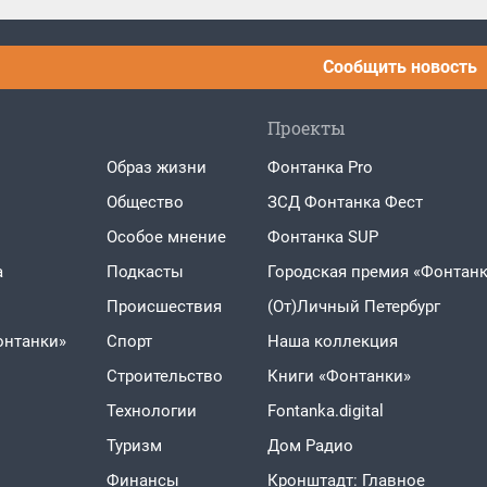
Сообщить новость
Проекты
Образ жизни
Фонтанка Pro
Общество
ЗСД Фонтанка Фест
Особое мнение
Фонтанка SUP
а
Подкасты
Городская премия «Фонтанк
Проиcшествия
(От)Личный Петербург
онтанки»
Спорт
Наша коллекция
Строительство
Книги «Фонтанки»
Технологии
Fontanka.digital
Туризм
Дом Радио
Финансы
Кронштадт: Главное