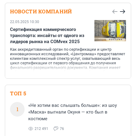
НОВОСТИ КОМПАНИЙ
22.05.2025 10:30
Сертификация коммерческого
транспорта: инсайты от одного из
лидеров рынка на COMvex 2025
Как аккредитованный орган по сертификации и центр
инновационных исследований, «Центромаш» предоставляет
клиентам комплексный спектр услуг, охватывающий весь
цикл сертификации от первого обращения до получения
финального разрешительного документа. Компания имеет
собственный испытательный полигон с обширной
территорией более 50 гектаров. Уникальное оборудование
позволяет проводить сложные и редкие виды испытаний
для различных типов транспортных средств круглый год. За
15 лет успешной работы компания выдала более 10 000
ТОП 5
разрешительных...
«Не хотим вас слышать больше»: из шоу
1
«Маска» выгнали Окуня — кто был в
костюме
212 491
76