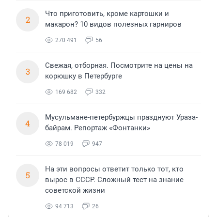
Что приготовить, кроме картошки и
2
макарон? 10 видов полезных гарниров
270 491
56
Свежая, отборная. Посмотрите на цены на
3
корюшку в Петербурге
169 682
332
Мусульмане-петербуржцы празднуют Ураза-
4
байрам. Репортаж «Фонтанки»
78 019
947
На эти вопросы ответит только тот, кто
5
вырос в СССР. Сложный тест на знание
советской жизни
94 713
26