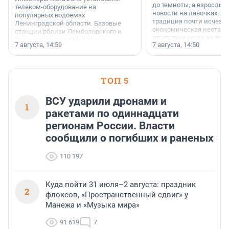
до темноты, а взрослые
телеком-оборудование на
новости на лавочках. В 1
популярных водоёмах
традиция почти исчезл
Ленинградской области. Базовые
экономическая нестаби
станции вблизи Лемболовского и
отсутствие ухода за те
Раздолинского озёр, а также
7 августа, 14:59
7 августа, 14:50
сделали своё дело.
недалеко от Большого Тосненского
водопада.
ТОП 5
ВСУ ударили дронами и
1
ракетами по одиннадцати
регионам России. Власти
сообщили о погибших и раненых
110 197
Куда пойти 31 июля–2 августа: праздник
2
флоксов, «Пространственный сдвиг» у
Манежа и «Музыка мира»
91 619
7