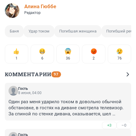
Алина Гюббе
Редактор
Баня
Удар током
Погибшая женщина
Погибший ребе
1
6
36
2
76
КОММЕНТАРИИ
97
Гость
8 июня, 04:00
Один раз меня ударило током в довольно обычной 
обстановке, в гостях на диване смотрела телевизор. 
За спиной по стенке дивана, оказывается, шел 
плохой провод. Я взялась рукой за теплую батарею 
+3
–0
справа под окном. Ничего сказать не могла даже и 
как то упасть долго.

Гость