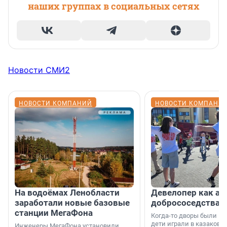
наших группах в социальных сетях
Новости СМИ2
НОВОСТИ КОМПАНИЙ
НОВОСТИ КОМПАНИ
На водоёмах Ленобласти
Девелопер как ар
заработали новые базовые
добрососедства
станции МегаФона
Когда-то дворы были ме
дети играли в казаков-
Инженеры МегаФона установили