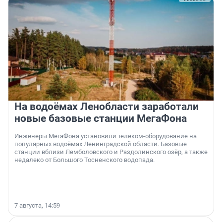
На водоёмах Ленобласти заработали
новые базовые станции МегаФона
Инженеры МегаФона установили телеком-оборудование на
популярных водоёмах Ленинградской области. Базовые
станции вблизи Лемболовского и Раздолинского озёр, а также
недалеко от Большого Тосненского водопада.
7 августа, 14:59