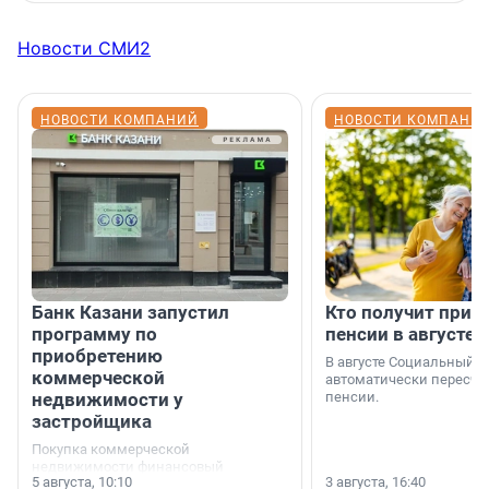
Новости СМИ2
НОВОСТИ КОМПАНИЙ
НОВОСТИ КОМПАНИ
Банк Казани запустил
Кто получит приб
программу по
пенсии в августе
приобретению
В августе Социальный 
коммерческой
автоматически пересчи
недвижимости у
пенсии.
застройщика
Покупка коммерческой
недвижимости финансовый
5 августа, 10:10
3 августа, 16:40
инструмент, доступный для многих