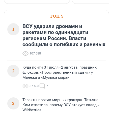
предпринимателей. Будь то новый
офис, склад, торговое помещение
или готовый арендный бизнес —
успех сделки зависит от правильного
ТОП 5
выбора объекта и грамотного
финансирования.
ВСУ ударили дронами и
1
ракетами по одиннадцати
регионам России. Власти
сообщили о погибших и раненых
107 688
Куда пойти 31 июля–2 августа: праздник
2
флоксов, «Пространственный сдвиг» у
Манежа и «Музыка мира»
87 603
7
Теракты против мирных граждан. Татьяна
3
Ким ответила, почему ВСУ атакует склады
Wildberries