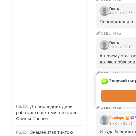
Гость
4 июня, 02:56
Познавательно. 
ОТВЕТИТЬ
Гость
3 июня, 22:19
А почему этот в
должен образоват
ОТВЕТИТЬ
Получай наг
Гость
3 июня, 21:01
У них взрыв а у 
06/08
До последних дней
ОТВЕТИТЬ
работала с детьми: не стало
Скобарь
Фаины Саевич
3 июня, 20:51
И туда беспилот
06/08
Знаменитая тикток-