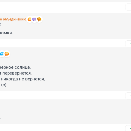
о объединению
9
ломки.
ерное солнце,

 перевернется,

икогда не вернется,

 (с)
.