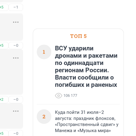
+5
–1
ТОП 5
+5
–0
ВСУ ударили
1
дронами и ракетами
по одиннадцати
регионам России.
Власти сообщили о
погибших и раненых
106 177
+2
–0
Куда пойти 31 июля–2
2
августа: праздник флоксов,
«Пространственный сдвиг» у
Манежа и «Музыка мира»
+5
–0