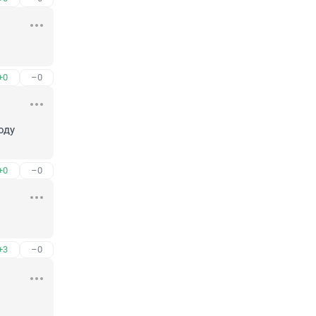
+0
–0
ду 
+0
–0
+3
–0