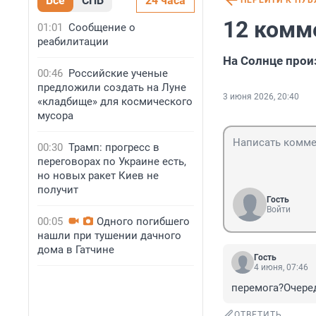
Все
СПБ
24 часа
ПЕРЕЙТИ К ПУ
12 комм
01:01
Сообщение о
реабилитации
На Солнце про
00:46
Российские ученые
предложили создать на Луне
3 июня 2026, 20:40
«кладбище» для космического
мусора
00:30
Трамп: прогресс в
переговорах по Украине есть,
но новых ракет Киев не
получит
Гость
Войти
00:05
Одного погибшего
нашли при тушении дачного
дома в Гатчине
Гость
4 июня, 07:46
перемога?Очере
ОТВЕТИТЬ