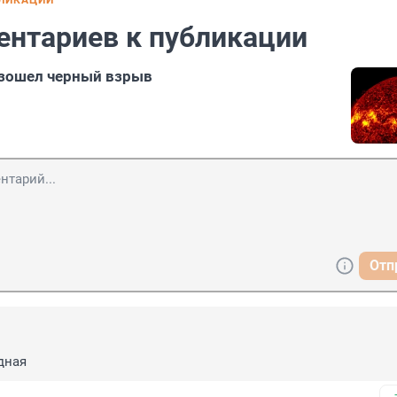
БЛИКАЦИИ
ентариев к публикации
изошел черный взрыв
Отп
дная