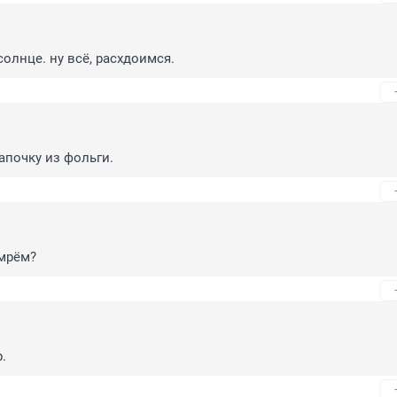
солнце. ну всё, расхдоимся.
апочку из фольги.
умрём?
.