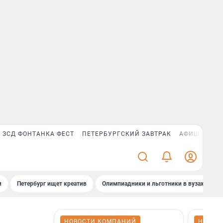
ЗСД ФОНТАНКА ФЕСТ
ПЕТЕРБУРГСКИЙ ЗАВТРАК
АФИША PLUS
и
Петербург ищет креатив
Олимпиадники и льготники в вузах СПб
НОВОСТИ КОМПАНИЙ
НОВОС