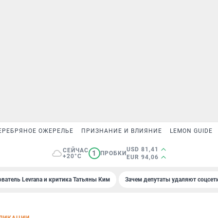
ЕРЕБРЯНОЕ ОЖЕРЕЛЬЕ
ПРИЗНАНИЕ И ВЛИЯНИЕ
LEMON GUIDE
USD 81,41
СЕЙЧАС
1
ПРОБКИ
+20°C
EUR 94,06
ователь Levrana и критика Татьяны Ким
Зачем депутаты удаляют соцсет