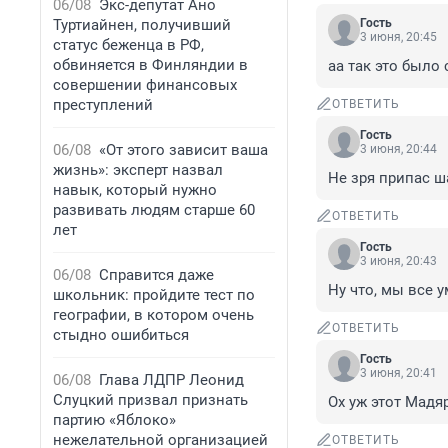
06/08
Экс-депутат Ано
Туртиайнен, получивший
Гость
3 июня, 20:45
статус беженца в РФ,
обвиняется в Финляндии в
аа так это было 
совершении финансовых
преступлений
ОТВЕТИТЬ
Гость
06/08
«От этого зависит ваша
3 июня, 20:44
жизнь»: эксперт назвал
Не зря припас ш
навык, который нужно
развивать людям старше 60
ОТВЕТИТЬ
лет
Гость
3 июня, 20:43
06/08
Справится даже
Ну что, мы все 
школьник: пройдите тест по
географии, в котором очень
ОТВЕТИТЬ
стыдно ошибиться
Гость
3 июня, 20:41
06/08
Глава ЛДПР Леонид
Слуцкий призвал признать
Ох уж этот Мадяр
партию «Яблоко»
нежелательной организацией
ОТВЕТИТЬ