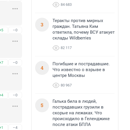
84 683
Теракты против мирных
3
граждан. Татьяна Ким
+5
–0
ответила, почему ВСУ атакует
склады Wildberries
82 117
+7
–0
Погибшие и пострадавшие.
4
Что известно о взрыве в
центре Москвы
80 967
+4
–0
Галька била в людей,
5
пострадавших грузили в
скорые на лежаках. Что
происходило в Геленджике
после атаки БПЛА
+1
–4