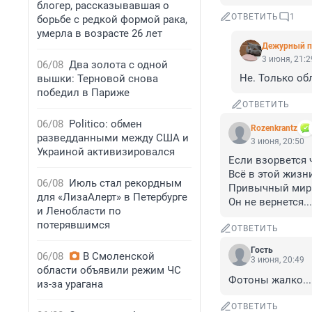
блогер, рассказывавшая о
ОТВЕТИТЬ
1
борьбе с редкой формой рака,
умерла в возрасте 26 лет
Дежурный п
3 июня, 21:2
06/08
Два золота с одной
Не. Только об
вышки: Терновой снова
победил в Париже
ОТВЕТИТЬ
06/08
Politico: обмен
Rozenkrantz
разведданными между США и
3 июня, 20:50
Украиной активизировался
Если взорвется ч
Всё в этой жизни
06/08
Июль стал рекордным
Привычный мир н
для «ЛизаАлерт» в Петербурге
Он не вернется...
и Ленобласти по
потерявшимся
ОТВЕТИТЬ
Гость
06/08
В Смоленской
3 июня, 20:49
области объявили режим ЧС
Фотоны жалко...
из-за урагана
ОТВЕТИТЬ