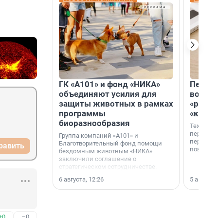
ГК «А101» и фонд «НИКА»
Петер
объединяют усилия для
возвр
защиты животных в рамках
«раскл
программы
«книж
биоразнообразия
Технолог
перестае
Группа компаний «А101» и
переходи
Благотворительный фонд помощи
равить
повседне
бездомным животным «НИКА»
заключили соглашение о
стратегическом сотрудничестве.
6 августа, 12:26
5 августа,
+0
–0