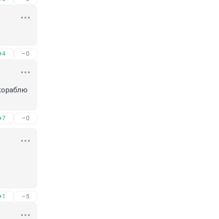
+4
–0
кораблю 
+7
–0
+1
–5