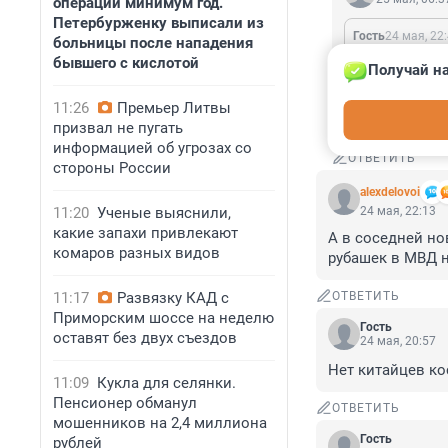
операций минимум год.
Петербурженку выписали из
Гость
24 мая, 22
больницы после нападения
бывшего с кислотой
Про батут эт
Получай на
Ахаха... У Нор
11:26
Премьер Литвы
туалет выгреб
призвал не пугать
информацией об угрозах со
ОТВЕТИТЬ
стороны России
alexdelovoi
11:20
Ученые выяснили,
24 мая, 22:13
какие запахи привлекают
А в соседней но
комаров разных видов
рубашек в МВД н
11:17
Развязку КАД с
ОТВЕТИТЬ
Приморским шоссе на неделю
Гость
оставят без двух съездов
24 мая, 20:57
Нет китайцев ко
11:09
Кукла для селянки.
Пенсионер обманул
ОТВЕТИТЬ
мошенников на 2,4 миллиона
Гость
рублей