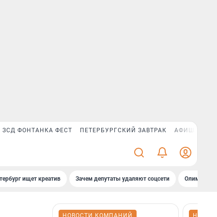
ЗСД ФОНТАНКА ФЕСТ
ПЕТЕРБУРГСКИЙ ЗАВТРАК
АФИША PLUS
тербург ищет креатив
Зачем депутаты удаляют соцсети
Олимпиадни
НОВОСТИ КОМПАНИЙ
НОВОС