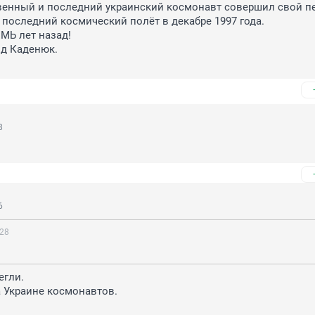
венный и последний украинский космонавт совершил свой пе
последний космический полёт в декабре 1997 года.

Ь лет назад!

д Каденюк.

8
6
:28
гли.

 Украине космонавтов.
