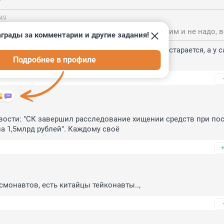
:49
о к Украине. Там нет ни одного космодрома. Да им и не надо, 
грады за комментарии и другие задания!
вегии тоже нет космодрома и что? Лапоток так старается, а у с
Подробнее в профиле
ной до сих пор🤭
вости: "СК завершил расследование хищении средств при пос
а 1,5млрд рублей". Каждому своё
смонавтов, есть китайцы тейконавты..,