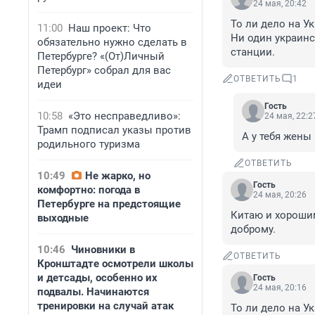
24 мая, 20:42
То ли дело на Ук
11:00
Наш проект: Что
Ни один украинс
обязательно нужно сделать в
станции.
Петербурге? «(От)Личный
Петербург» собрал для вас
ОТВЕТИТЬ
1
идеи
Гость
10:58
«Это несправедливо»:
24 мая, 22:2
Трамп подписал указы против
А у тебя жены 
родильного туризма
ОТВЕТИТЬ
10:49
Не жарко, но
Гость
комфортно: погода в
24 мая, 20:26
Петербурге на предстоящие
Китаю и хороши
выходные
доброму.
10:46
Чиновники в
ОТВЕТИТЬ
Кронштадте осмотрели школы
и детсады, особенно их
Гость
24 мая, 20:16
подвалы. Начинаются
тренировки на случай атак
То ли дело на Ук