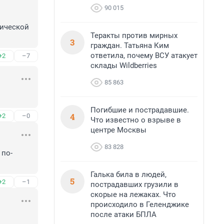
90 015
ической 
Теракты против мирных
3
граждан. Татьяна Ким
ответила, почему ВСУ атакует
+2
–7
склады Wildberries
85 863
Погибшие и пострадавшие.
4
+2
–0
Что известно о взрыве в
центре Москвы
83 828
 по-
Галька била в людей,
5
+2
–1
пострадавших грузили в
скорые на лежаках. Что
происходило в Геленджике
после атаки БПЛА