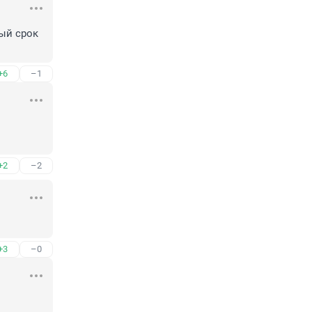
ый срок 
+6
–1
+2
–2
+3
–0