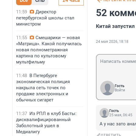
Все
СПБ
24 часа
ПЕРЕЙТИ К ПУ
52 комм
11:59
Директор
петербургской школы стал
министром
Китай запустил
11:55
Смешарики — новая
24 мая 2026, 18:18
«Матрица». Какой получилась
новая полнометражная
картина по культовому
мультфильму
11:48
В Петербурге
экономическая полиция
Гость
накрыла сеть точек по
Войти
продаже электронных и
обычных сигарет
Гость
11:37
Из РПЛ в клуб Басты:
25 мая, 06:45
дисквалифицированный
А у нас зато ан
Заболотный ушел в
Медиалигу
ОТВЕТИТЬ