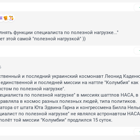
лнять функции специалиста по полезной нагрузке..."

ет этой самой "полезной нагрузкой" ))
6
ственный и последний украинский космонавт Леонид Каденюк
 единственной и последней миссии на наттле "Колумбия" как р
стом по полезной нагрузке". 

пециалиста по полезной нагрузке" в миссиях шаттлов НАСА, в 
правляла в космос разных полезных людей, типа политиков. 
атора от штата Юта Эдвина Гарна и конгрессмена Билла Нельс
циалист по полезной нагрузке" не являлся астронавтом НАСА.
олёт той миссии "Колумбии" продлился 15 суток.