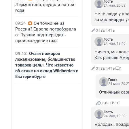
Гость
Лермонтова, осудили на три
24 мая, 20:02
года
Не те люди у вла
за миллиарды у
09:24
Он точно не из
России? Европа потребовала
ОТВЕТИТЬ
от Турции подтверждать
Гость
происхождение газа
24 мая, 19:40
Ничего, мы коне
09:12
Очаги пожаров
Как раньше Амер
локализованы, большинство
товаров целы. Что известно
ОТВЕТИТЬ
1
об атаке на склад Wildberries в
Екатеринбурге
Гость
24 мая, 20:2
Отличный сар
ОТВЕТИТЬ
Гость
24 мая, 19:39
молодцы, поздр