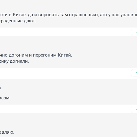
сти в Китае, да и воровать там страшненько, это у нас условн
краденные дают.
чно догоним и перегоним Китай.

ику догнали.
7
казм.
авляю.