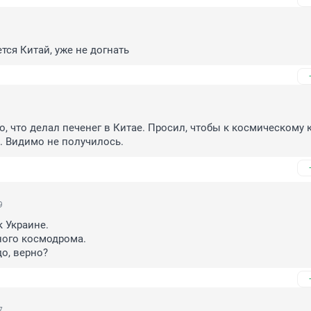
ся Китай, уже не догнать
но, что делал печенег в Китае. Просил, чтобы к космическому 
. Видимо не получилось.
9
к Украине.

ного космодрома.

до, верно?
7