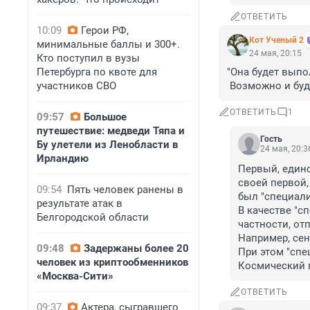
ОТВЕТИТЬ
10:09
Герои РФ,
Кот Ученый 2
минимальные баллы и 300+.
24 мая, 20:15
Кто поступил в вузы
Петербурга по квоте для
"Она будет выпо
участников СВО
 Возможно и буд
ОТВЕТИТЬ
1
09:57
Большое
путешествие: медведи Тяпа и
Гость
Бу улетели из Ленобласти в
24 мая, 20:3
Ирландию
Первый, един
своей первой,
09:54
Пять человек ранены в
был "специали
результате атак в
В качестве "с
Белгородской области
частности, от
Например, сен
09:48
Задержаны более 20
При этом "спе
человек из криптообменников
Космический п
«Москва-Сити»
ОТВЕТИТЬ
09:37
Актера, сыгравшего