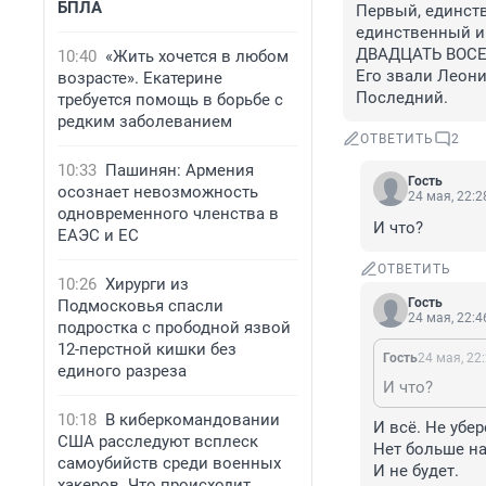
БПЛА
Первый, единст
единственный и 
ДВАДЦАТЬ ВОСЕМ
10:40
«Жить хочется в любом
Его звали Леони
возрасте». Екатерине
Последний.
требуется помощь в борьбе с
редким заболеванием
ОТВЕТИТЬ
2
10:33
Пашинян: Армения
Гость
осознает невозможность
24 мая, 22:2
одновременного членства в
И что?
ЕАЭС и ЕС
ОТВЕТИТЬ
10:26
Хирурги из
Гость
Подмосковья спасли
24 мая, 22:4
подростка с прободной язвой
12-перстной кишки без
Гость
24 мая, 22
единого разреза
И что?
10:18
В киберкомандовании
И всё. Не убере
США расследуют всплеск
Нет больше на
самоубийств среди военных
И не будет.
хакеров. Что происходит