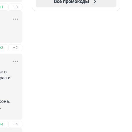
Все промокоды
+1
–3
+3
–2
 в 
аз и 
она. 


+4
–4