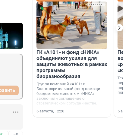
ГК «А101» и фонд «НИКА»
Петер
объединяют усилия для
возвр
защиты животных в рамках
«раскл
программы
«книж
биоразнообразия
Технолог
перестае
Группа компаний «А101» и
переходи
Благотворительный фонд помощи
равить
повседне
бездомным животным «НИКА»
заключили соглашение о
стратегическом сотрудничестве.
6 августа, 12:26
5 августа,
+0
–0