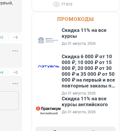
рвый, 
77 813
ПРОМОКОДЫ
Скидка 11% на все
курсы
+2
–9
До 31 августа, 2026
Скидка 6 000 ₽ от 10
000 ₽, 10 000 ₽ от 15
000 ₽, 20 000 ₽ от 30
+4
–0
000 ₽ и 35 000 ₽ от 50
000 ₽ на первый и все
повторные заказы по
промокоду НАБЕРИ
До 31 августа, 2026
Скидка 11% на все
курсы английского
До 31 августа, 2026