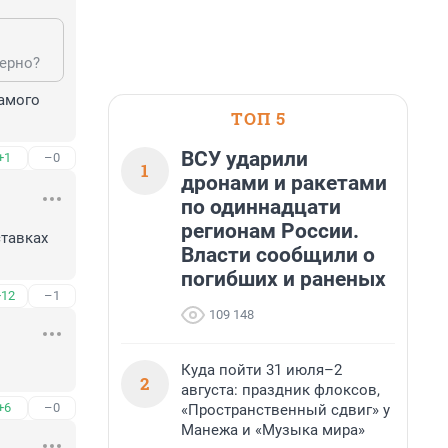
верно?
амого 
ТОП 5
ВСУ ударили
+1
–0
1
дронами и ракетами
по одиннадцати
регионам России.
тавках 
Власти сообщили о
погибших и раненых
+12
–1
109 148
Куда пойти 31 июля–2
2
августа: праздник флоксов,
+6
–0
«Пространственный сдвиг» у
Манежа и «Музыка мира»