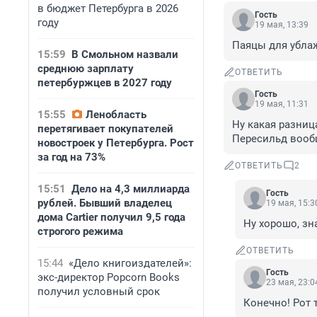
в бюджет Петербурга в 2026
Гость
году
19 мая, 13:39
Паяцы для убла
15:59
В Смольном назвали
среднюю зарплату
ОТВЕТИТЬ
петербуржцев в 2027 году
Гость
19 мая, 11:31
15:55
Ленобласть
Ну какая разниц
перетягивает покупателей
Пересильд вооб
новостроек у Петербурга. Рост
за год на 73%
ОТВЕТИТЬ
2
15:51
Дело на 4,3 миллиарда
Гость
рублей. Бывший владелец
19 мая, 15:3
дома Cartier получил 9,5 года
Ну хорошо, зн
строгого режима
ОТВЕТИТЬ
15:44
«Дело книгоиздателей»:
Гость
экс-директор Popcorn Books
23 мая, 23:0
получил условный срок
Конечно! Рот 