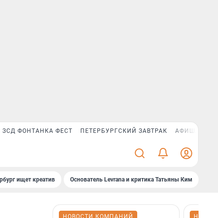
ЗСД ФОНТАНКА ФЕСТ
ПЕТЕРБУРГСКИЙ ЗАВТРАК
АФИША PLUS
рбург ищет креатив
Основатель Levrana и критика Татьяны Ким
Зач
НОВОСТИ КОМПАНИЙ
НОВОС