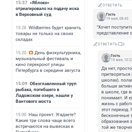
15:37
«Яблоко»
ОТВЕТИТЬ
отреагировало на подачу иска
в Верховный суд
Гость
19 мая, 08:43
"Хочет поступит
15:28
Wildberries будет хранить
представление о
товары не только на своих
складах
ОТВЕТИТЬ
3
15:20
День физкультурника,
Гость
музыкальный фестиваль и
19 мая, 10:2
кино перекроют улицы
Да нет, прост
Петербурга в середине августа
притворяться в
школах). полаг
15:09
Обезглавленный труп
больше активн
рыбака, погибшего в
в школе, где 
Ладожском озере, нашли у
понимает. И е
Вантового моста
жизнь с работ
этот переход.
15:00
Наш проект: Угадаете?
бесконечные т
Какие три слова чаще всего
образования з
встречаются на вывесках в
той же творче