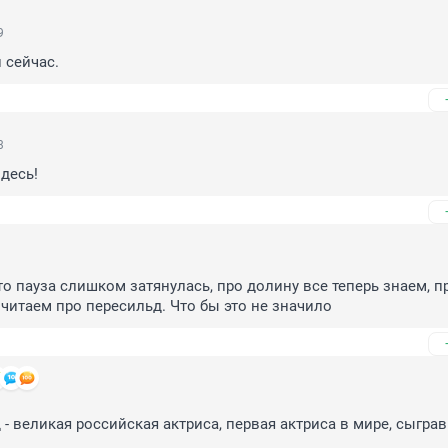
9
 сейчас.
3
здесь!
 то пауза слишком затянулась, про долину все теперь знаем, п
очитаем про пересильд. Что бы это не значило
- великая российская актриса, первая актриса в мире, сыграв