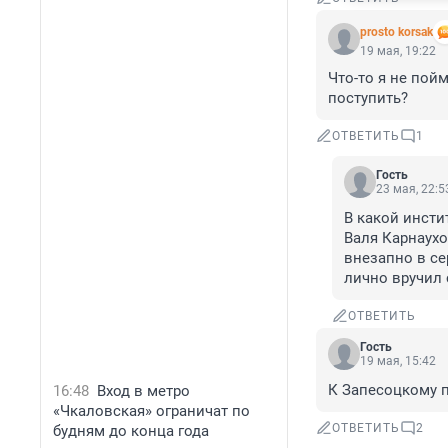
prosto korsak
19 мая, 19:22
Что-то я не пой
поступить?
ОТВЕТИТЬ
1
Гость
23 мая, 22:5
В какой инсти
Валя Карнаухо
внезапно в се
лично вручил 
ОТВЕТИТЬ
Гость
19 мая, 15:42
К Запесоцкому п
16:48
Вход в метро
«Чкаловская» ограничат по
ОТВЕТИТЬ
2
будням до конца года