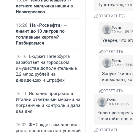
16:24
Тело пропавшего 9-
Чувствуется, что
летнего мальчика нашли в
Новогорелово
ОТВЕТИТЬ
2
16:20
На «Роснефти» —
Гость
лимит до 10 литров по
20 мая, 09:1
топливным картам?
Уверен, что эт
Разбираемся
ОТВЕТИТЬ
16:16
Бюджет Петербурга
Гость
заработает на городском
23 мая, 23:0
имуществе дополнительные
Запуск "киног
2,2 млрд рублей на
космонавт, ко
дивидендах и штрафах
ОТВЕТИТЬ
16:11
Испания пригрозила
Италии ответными мерами на
Гость
19 мая, 13:39
пограничный контроль и дала
два дня
Если престарелы
Почитайте про в
16:02
ФНС ждет замедления
роста налоговых поступлений
ОТВЕТИТЬ