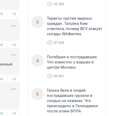
92 329
+5
–5
Теракты против мирных
3
граждан. Татьяна Ким
ответила, почему ВСУ атакует
склады Wildberries
87 628
+3
–0
Погибшие и пострадавшие.
4
Что известно о взрыве в
женный 
центре Москвы
85 301
+0
–0
Галька била в людей,
5
пострадавших грузили в
скорые на лежаках. Что
происходило в Геленджике
после атаки БПЛА
+2
–0