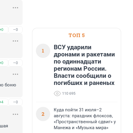
+0
–0
ТОП 5
ВСУ ударили
1
дронами и ракетами
по одиннадцати
+0
–0
регионам России.
Власти сообщили о
погибших и раненых
ро боню 
110 695
+4
–0
Куда пойти 31 июля–2
2
августа: праздник флоксов,
«Пространственный сдвиг» у
шая 
Манежа и «Музыка мира»