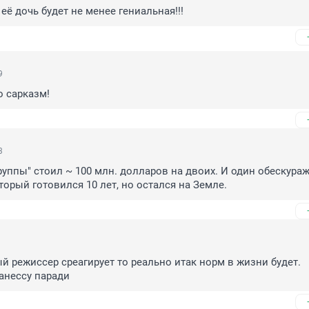
 её дочь будет не менее гениальная!!!
9
о сарказм!
3
руппы" стоил ~ 100 млн. долларов на двоих. И один обескура
торый готовился 10 лет, но остался на Земле.
й режиссер среагирует то реально итак норм в жизни будет. 
анессу паради