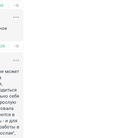
+0
–0
ное 
+24
–0
не может 
 
, 
диться 
ьно себя 
рослую 
овала 
ются в 
- и для 
работы в 
слая", 