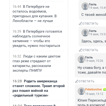
Гость
16:44
В Петербурге не
19 мая, 15:4
осталось водоёмов,
С твоей женой
пригодных для купания. В
Ленобласти — не лучше
ОТВЕТИТЬ
16:39
В Петербурге готовятся
Гость
19 мая, 15:5
наблюдать солнечное
затмение — чтобы его
Здесь, здесь, 
увидеть, нужно постараться
ОТВЕТИТЬ
16:32
Люди с каким цветом
Гость
глаз реже страдают от
19 мая, 15:26
катаракты, рассказали
Ну слава богу, а
эксперты ПНИПУ
тоже, давайте п
16:28
Родить американца
ОТВЕТИТЬ
станет сложнее. Трамп второй
Peterburzhec
раз пошел войной на
19 мая, 15:12
«родильный туризм»
Юлия Пересильд 
роль в космосе!
