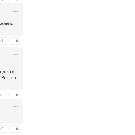
можно 
+1
–0
еджа и 
Ректор 
+0
–0
+0
–0