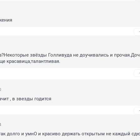
жения
а?Некоторые звёзды Голливуда не доучивались и прочая.Дочк
ще красавица,талантливая.
0
ачит , в звезды годится
4
так долго и умнО и красиво держать открытым не каждый сд