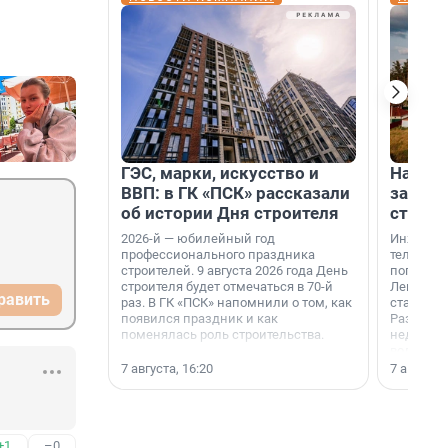
ГЭС, марки, искусство и
На вод
ВВП: в ГК «ПСК» рассказали
зарабо
об истории Дня строителя
станци
2026-й — юбилейный год
Инженер
профессионального праздника
телеком-
строителей. 9 августа 2026 года День
популярн
строителя будет отмечаться в 70-й
Ленингра
равить
раз. В ГК «ПСК» напомнили о том, как
станции 
появился праздник и как
Раздолин
поменялась роль строительства.
недалеко
водопада
7 августа, 16:20
7 августа,
+1
–0