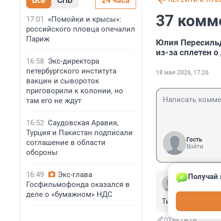
Все
СПБ
24 часа
ПЕРЕЙТИ К ПУ
37 комм
17:01
«Помойки и крысы»:
российского пловца опечалил
Париж
Юлия Пересиль
из-за сплетен о
16:58
Экс-директора
петербургского института
18 мая 2026, 17:26
вакцин и сывороток
приговорили к колонии, но
там его не ждут
16:52
Саудовская Аравия,
Турция и Пакистан подписали
Гость
соглашение в области
Войти
обороны
16:49
Экс-глава
Получай 
Гость
Госфильмофонда оказался в
19 мая, 20:05
деле о «бумажном» НДС
Типа: не хочу уч
ОТВЕТИТЬ