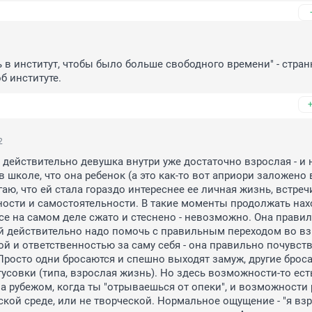
ь в институт, чтобы было больше свободного времени" - стран
б институте.
2
о действительно девушка внутри уже достаточно взрослая - и 
 школе, что она ребенок (а это как-то вот априори заложено в
аю, что ей стала гораздо интереснее ее личная жизнь, встречи
ости и самостоятельности. В такие моменты продолжать нахо
все на самом деле сжато и стеснено - невозможно. Она правил
й действительно надо помочь с правильным переходом во вз
ой и ответственностью за саму себя - она правильно почувств
 Просто одни бросаются и спешно выходят замуж, другие броса
усовки (типа, взрослая жизнь). Но здесь возможности-то есть 
а рубежом, когда ты "отрываешься от опеки", и возможности 
ской среде, или не творческой. Нормальное ощущение - "я взро