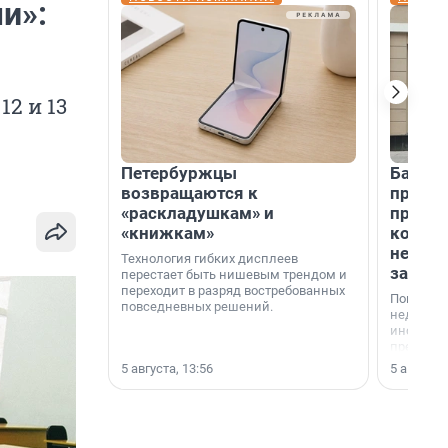
и»:
2 и 13
Петербуржцы
Банк К
возвращаются к
програ
«раскладушкам» и
приоб
«книжкам»
комме
недви
Технология гибких дисплеев
застр
перестает быть нишевым трендом и
переходит в разряд востребованных
Покупка 
повседневных решений.
недвижи
инструме
предприн
офис, ск
5 августа, 13:56
5 августа,
или гото
успех сд
выбора о
финанси