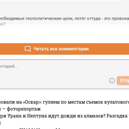
еобходимые геополитические цели, летят оттуда - это провокац
аю?
Читать все комментарии
Отп
овали на «Оскар»: гуляем по местам съемок культово
я — фоторепортаж
ри Урана и Нептуна идут дожди из алмазов? Разгадка
х