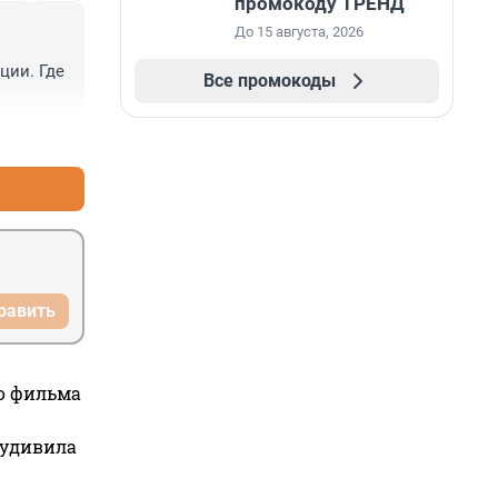
промокоду ТРЕНД
До 15 августа, 2026
ии. Где 
Все промокоды
+1
–0
равить
го фильма
 удивила