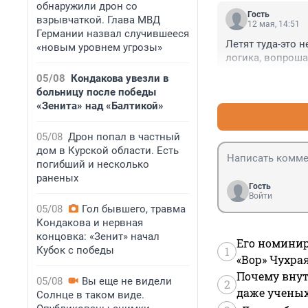
обнаружили дрон со
Гость
взрывчаткой. Глава МВД
12 мая, 14:51
Германии назвал случившееся
Летят туда-это н
«новым уровнем угрозы»
логика, вопрош
05/08
Кондакова увезли в
больницу после победы
«Зенита» над «Балтикой»
05/08
Дрон попал в частный
дом в Курской области. Есть
погибший и несколько
раненых
Гость
Войти
05/08
Гол бывшего, травма
Кондакова и нервная
концовка: «Зенит» начал
Его номинир
Кубок с победы
1
«Вор» Чухра
Почему внут
05/08
Вы еще не видели
2
даже учены
Солнце в таком виде.