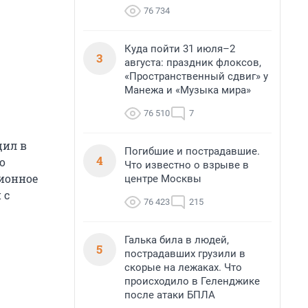
76 734
Куда пойти 31 июля–2
3
августа: праздник флоксов,
«Пространственный сдвиг» у
Манежа и «Музыка мира»
76 510
7
щил в
Погибшие и пострадавшие.
4
о
Что известно о взрыве в
ционное
центре Москвы
 с
76 423
215
Галька била в людей,
5
пострадавших грузили в
скорые на лежаках. Что
происходило в Геленджике
после атаки БПЛА