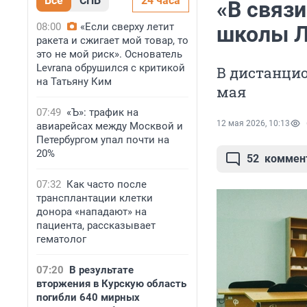
Все
СПБ
24 часа
«В связ
08:00
«Если сверху летит
школы Л
ракета и сжигает мой товар, то
это не мой риск». Основатель
Levrana обрушился с критикой
В дистанцио
на Татьяну Ким
мая
07:49
«Ъ»: трафик на
12 мая 2026, 10:13
авиарейсах между Москвой и
Петербургом упал почти на
20%
52
коммен
07:32
Как часто после
трансплантации клетки
донора «нападают» на
пациента, рассказывает
гематолог
07:20
В результате
вторжения в Курскую область
погибли 640 мирных