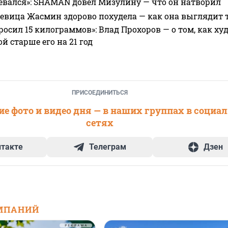
евался»: SHAMAN довел Мизулину — что он натворил
 певица Жасмин здорово похудела — как она выглядит 
росил 15 килограммов»: Влад Прохоров — о том, как худе
 старше его на 21 год
ПРИСОЕДИНИТЬСЯ
е фото и видео дня — в наших группах в социа
сетях
нтакте
Телеграм
Дзен
МПАНИЙ