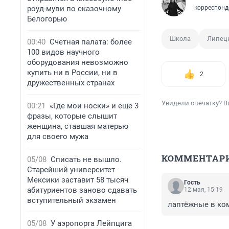
роуд-муви по сказочному
корреспонд
Белогорью
Школа
Липец
00:40
Счетная палата: более
100 видов научного
оборудования невозможно
купить ни в России, ни в
2
дружественных странах
Увидели опечатку? В
00:21
«Где мои носки» и еще 3
фразы, которые слышит
женщина, ставшая матерью
для своего мужа
КОММЕНТАР
05/08
Списать не вышло.
Старейший университет
Мексики заставит 58 тысяч
Гость
абитуриентов заново сдавать
12 мая, 15:19
вступительный экзамен
лаптёжные в ком
05/08
У аэропорта Лейпцига