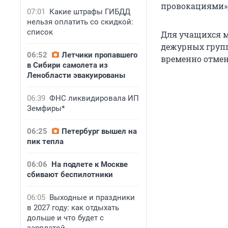
провокациями»,
07:01
Какие штрафы ГИБДД
нельзя оплатить со скидкой:
список
Для учащихся м
дежурных групп
06:52
Летчики пропавшего
временно отме
в Сибири самолета из
Ленобласти эвакуированы
06:39
ФНС ликвидировала ИП
Земфиры*
06:25
Петербург вышел на
пик тепла
06:06
На подлете к Москве
сбивают беспилотники
06:05
Выходные и праздники
в 2027 году: как отдыхать
дольше и что будет с