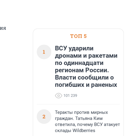
тия
ТОП 5
ВСУ ударили
1
дронами и ракетами
по одиннадцати
регионам России.
Власти сообщили о
погибших и раненых
101 239
Теракты против мирных
2
граждан. Татьяна Ким
ответила, почему ВСУ атакует
склады Wildberries