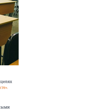
 целях
те».
жными