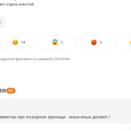
ент отдела новостей
к
14
2
3
ыделите фрагмент и нажмите Ctrl+Enter
ИИ
52
ментах про позорное зрелище - хнык-хнык делают !