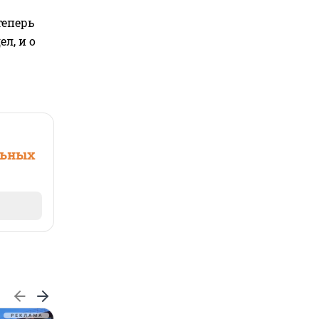
теперь
л, и о
льных