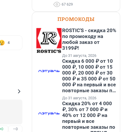
67 629
ПРОМОКОДЫ
ROSTIC'S - скидка 20%
по промокоду на
любой заказ от
4
3199₽!
До 31 августа, 2026
Скидка 6 000 ₽ от 10
000 ₽, 10 000 ₽ от 15
000 ₽, 20 000 ₽ от 30
000 ₽ и 35 000 ₽ от 50
000 ₽ на первый и все
повторные заказы по
промокоду НАБЕРИ
До 31 августа, 2026
Скидка 20% от 4 000
₽, 30% от 7 000 ₽ и
40% от 12 000 ₽ на
первый и все
повторные заказы по
+0
–0