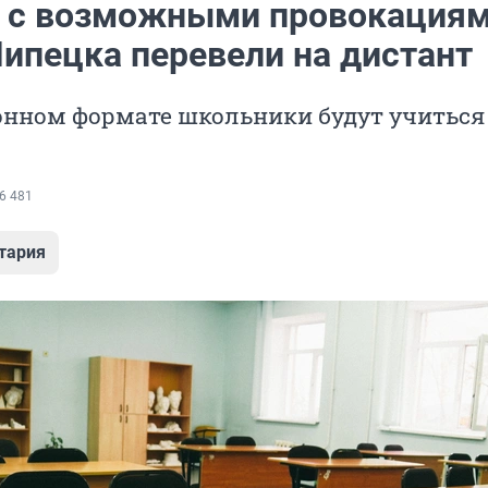
и с возможными провокациям
ипецка перевели на дистант
нном формате школьники будут учиться 1
6 481
тария