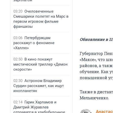
зарплатой
03:20
Очеловеченные
Смешарики полетят на Марс в
первом игровом фильме
франшизы
03:06
Петербуржцам
Обновление в 11
расскажут о феномене
«Халлю»
Губернатор Пен
«Максе», что ш
02:50
В кино покажут
мистический триллер «Демон
районов, а такж
скорости»
обучение. Как у
повышенной угр
02:30
Астроном Владимир
Сурдин расскажет, как ищут
инопланетян
Также в дистант
Мельниченко.
02:14
Гарик Харламов и
Дмитрий Журавлев
Анастас
отправятся в хлебобулочное