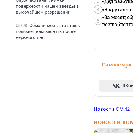
Опубликованы снимки
3
«Дед разбуш
поверхности нашей звезды в
4
«Я крутая»:
высочайшем разрешении
«За месяц сб
5
возлюбленной
05/08
Обмани мозг: этот трюк
поможет вам заснуть после
нервного дня
Самые ярки
ВКо
Новости СМИ2
НОВОСТИ КО