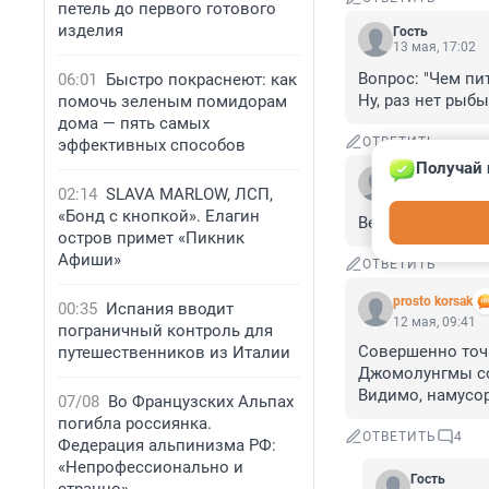
петель до первого готового
изделия
Гость
13 мая, 17:02
Вопрос: "Чем пи
06:01
Быстро покраснеют: как
Ну, раз нет рыбы
помочь зеленым помидорам
дома — пять самых
ОТВЕТИТЬ
эффективных способов
Получай 
Гость
12 мая, 17:12
02:14
SLAVA MARLOW, ЛСП,
«Бонд с кнопкой». Елагин
Венесуэлла, чтоб 
остров примет «Пикник
Афиши»
ОТВЕТИТЬ
prosto korsak
00:35
Испания вводит
12 мая, 09:41
пограничный контроль для
Совершенно точн
путешественников из Италии
Джомолунгмы сос
Видимо, намусо
07/08
Во Французских Альпах
погибла россиянка.
ОТВЕТИТЬ
4
Федерация альпинизма РФ:
«Непрофессионально и
Гость