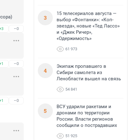
15 телесериалов августа —
3
усора)
выбор «Фонтанки»: «Коп-
звезда», новые «Тед Лассо»
+3
–0
и «Джек Ричер»,
«Одержимость»
61 973
+1
–0
Экипаж пропавшего в
4
Сибири самолета из
Ленобласти вышел на связь
54 841
+1
–0
ВСУ ударили ракетами и
5
дронами по территории
России. Власти регионов
сообщили о пострадавших
51 925