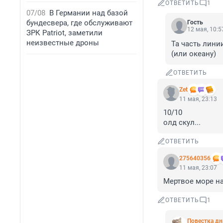
ОТВЕТИТЬ
1
07/08
В Германии над базой
бундесвера, где обслуживают
Гость
12 мая, 10:5
ЗРК Patriot, заметили
неизвестные дроны
Та часть лини
(или океану)
ОТВЕТИТЬ
Zet
11 мая, 23:13
10/10

олд скул...
ОТВЕТИТЬ
275640356
11 мая, 23:07
Мертвое море на
ОТВЕТИТЬ
1
Повестка дн