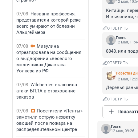
странно»
12 мая, 10:5
Китайцы перем
07/08
Названа профессия,
И выяснили, ч
представители которой реже
всего умирают от болезни
ОТВЕТИТЬ
Альцгеймера
Гость
12 мая, 11:4
07/08
Мизулина
8848, или под
отреагировала на сообщения
о выдворении «веселого
ОТВЕТИТЬ
молочника» Джастаса
Уолкера из РФ
Повестка дн
12 мая, 12:2
07/08
Wildberries включила
Деревья рань
атаки БПЛА в страхование
заказов
ОТВЕТИТЬ
07/08
Посетители «Ленты»
Показат
заметили острую нехватку
овощей после пожара на
Гость
распределительном центре
12 мая, 09:26