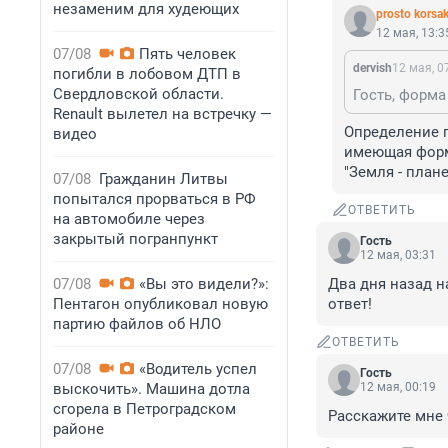
незаменим для худеющих
prosto korsa
12 мая, 13:3
07/08
Пять человек
dervish
12 мая, 0
погибли в лобовом ДТП в
Свердловской области.
Гость, форма
Renault вылетел на встречку —
Определение г
видео
имеющая форм
"Земля - план
07/08
Гражданин Литвы
попытался прорваться в РФ
ОТВЕТИТЬ
на автомобиле через
закрытый погранпункт
Гость
12 мая, 03:31
07/08
«Вы это видели?»:
Два дня назад н
Пентагон опубликовал новую
ответ!
партию файлов об НЛО
ОТВЕТИТЬ
07/08
«Водитель успел
Гость
выскочить». Машина дотла
12 мая, 00:19
сгорела в Петроградском
Расскажите мне 
районе