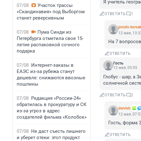
Я учитель геогр
07/08
Участок трассы
«Скандинавия» под Выборгом
ОТВЕТИТЬ
1
станет реверсивным
prosto korsa
07/08
Пума Синди из
12 мая, 13:3
Петербурга отметила свое 15-
На 7 вопросов
летие распаковкой сочного
подарка
ОТВЕТИТЬ
Гость
07/08
Интернет-заказы в
12 мая, 05:55
ЕАЭС из-за рубежа станут
Глобус - шар, а 
дешевле: снижаются ввозные
солнечной систе
пошлины
ОТВЕТИТЬ
2
07/08
Редакция «России-24»
обратилась в прокуратуру и СК
dervish
из-за угроз в адрес
12 мая, 07:5
создателей фильма «Колобок»
Гость, форма З
07/08
Не даст съесть лишнего
ОТВЕТИТЬ
и уберет отеки: этот продукт