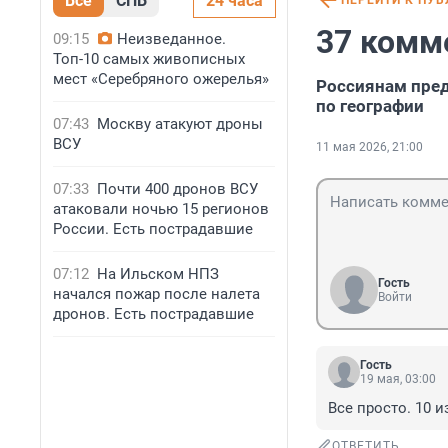
Все
СПБ
24 часа
ПЕРЕЙТИ К ПУ
37 комм
09:15
Неизведанное.
Топ-10 самых живописных
мест «Серебряного ожерелья»
Россиянам пред
по географии
07:43
Москву атакуют дроны
ВСУ
11 мая 2026, 21:00
07:33
Почти 400 дронов ВСУ
атаковали ночью 15 регионов
России. Есть пострадавшие
07:12
На Ильском НПЗ
Гость
начался пожар после налета
Войти
дронов. Есть пострадавшие
Гость
19 мая, 03:00
Все просто. 10 и
ОТВЕТИТЬ