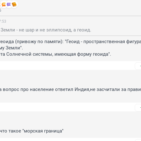
k
5
7:53
 Земли - не шар и не эллипсоид, а геоид.
еоида (привожу по памяти): "Геоид - пространственная фигура,
у Земли".

ета Солнечной системы, имеющая форму геоида".
а вопрос про население ответил Индия,не засчитали за прав
что такое "морская граница"