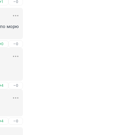
+1
–0
 по морю 
+0
–0
+4
–0
+4
–0