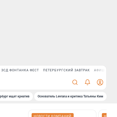
ЗСД ФОНТАНКА ФЕСТ
ПЕТЕРБУРГСКИЙ ЗАВТРАК
АФИША PLUS
рбург ищет креатив
Основатель Levrana и критика Татьяны Ким
Зач
НОВОСТИ КОМПАНИЙ
НОВОС