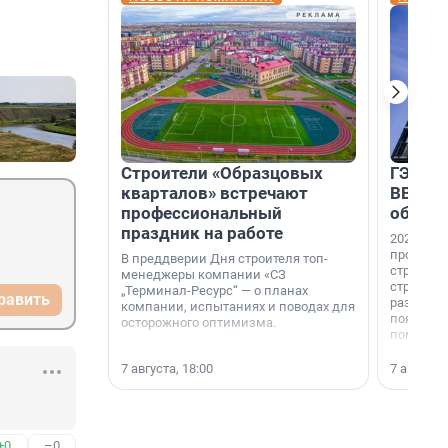
Строители «Образцовых
ГЭС, м
кварталов» встречают
ВВП: в
профессиональный
об ист
праздник на работе
2026-й —
професси
В преддверии Дня строителя топ-
строителе
менеджеры компании «СЗ
строителя
„Терминал-Ресурс“ — о планах
равить
раз. В ГК
компании, испытаниях и поводах для
появился
осторожного оптимизма.
поменяла
7 августа, 18:00
7 августа,
+0
–0