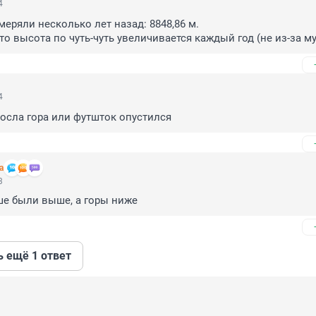
4
еряли несколько лет назад: 8848,86 м.

то высота по чуть-чуть увеличивается каждый год (не из-за м
4
росла гора или футшток опустился
а
3
ше были выше, а горы ниже
ь ещё 1 ответ