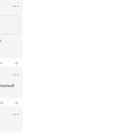
 
+1
–0
ильный 
+5
–0