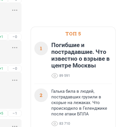
ТОП 5
+1
–0
Погибшие и
1
пострадавшие. Что
известно о взрыве в
центре Москвы
+1
–0
89 591
Галька била в людей,
2
пострадавших грузили в
скорые на лежаках. Что
происходило в Геленджике
+5
–1
после атаки БПЛА
83 710